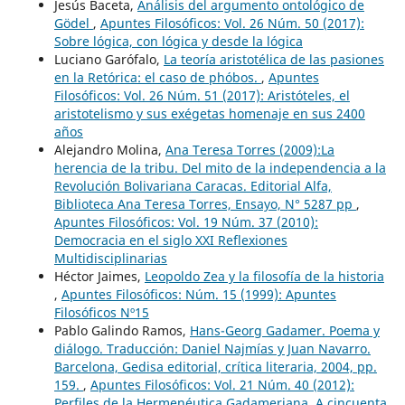
Jesús Baceta,
Análisis del argumento ontológico de
Gödel
,
Apuntes Filosóficos: Vol. 26 Núm. 50 (2017):
Sobre lógica, con lógica y desde la lógica
Luciano Garófalo,
La teoría aristotélica de las pasiones
en la Retórica: el caso de phóbos.
,
Apuntes
Filosóficos: Vol. 26 Núm. 51 (2017): Aristóteles, el
aristotelismo y sus exégetas homenaje en sus 2400
años
Alejandro Molina,
Ana Teresa Torres (2009):La
herencia de la tribu. Del mito de la independencia a la
Revolución Bolivariana Caracas. Editorial Alfa,
Biblioteca Ana Teresa Torres, Ensayo, N° 5287 pp
,
Apuntes Filosóficos: Vol. 19 Núm. 37 (2010):
Democracia en el siglo XXI Reflexiones
Multidisciplinarias
Héctor Jaimes,
Leopoldo Zea y la filosofía de la historia
,
Apuntes Filosóficos: Núm. 15 (1999): Apuntes
Filosóficos Nº15
Pablo Galindo Ramos,
Hans-Georg Gadamer. Poema y
diálogo. Traducción: Daniel Najmías y Juan Navarro.
Barcelona, Gedisa editorial, crítica literaria, 2004, pp.
159.
,
Apuntes Filosóficos: Vol. 21 Núm. 40 (2012):
Perfiles de la Hermenéutica Gadameriana. A cincuenta