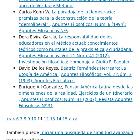
años de Verdad y Método.
Carlos Kohn W,
La paradoja de la democracia:
premisas para la deconstrucción de la teoría
"demoliberal"
,
Apuntes Filosóficos: Núm. 6 (1994):
Apuntes Filosóficos Nº6
Dora Elvira García,
La responsabilidad de los
educadores en el México actual: conocimientos
teóricos como puntales de la praxis ética y ciudadana
,
Apuntes Filosóficos: Vol. 21 Núm. 41 (2012):
Investigación filosófica: Homenaje a Giulio F. Pagallo
David De los Reyes,
Beatriz Fernández Herrearo: La
utopía de América
,
Apuntes Filosóficos: Vol. 2 Núm. 3
(1993): Apuntes Filosóficos
Enrique Alí Gonzalez,
Pensar América Latina desde las
dimensiones de la realidad. Ejercicios de un Itinerario
,
Apuntes Filosóficos: Núm. 31 (2007): Revista Apuntes
Filosóficos Nº 31
<<
<
6
7
8
9
10
11
12
13
14
15
>
>>
También puede
Iniciar una búsqueda de similitud avanzada
para este artículo.