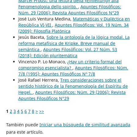
Marcel Proust: una lettura della «Einleitung» alla
Fenomenologia dello spirito.
,
Apuntes Filosóficos:
Núm. 29 (2006): Revista Apuntes Filosóficos N°29
José Luis Ventura Medina,
Matemáticas y Dialéctica en
República VI-VII
,
Apuntes Filosóficos: Vol. 19 Núm. 34
(2009): Filosofía Platónica
Jesús Baceta,
Sobre la ontología de la lógica modal. La
reforma metafísica de Kripke. Breve manual de
semántica
,
Apuntes Filosóficos: Vol. 27 Núm. 53
(2018): Edición pluritemática
Vincenzo P. Lo Monaco,
¿Hay un criterio formal del
compromiso esencialista?
,
Apuntes Filosóficos: Núm.
7/8 (1995): Apuntes Filosóficos Nº 7/8
José Rafael Herrera,
Tres consideraciones sobre el
sentido histórico de la Fenomenología del Espíritu de
Hegel.
,
Apuntes Filosóficos: Núm. 29 (2006): Revista
Apuntes Filosóficos N°29
1
2
3
4
5
6
7
8
>
>>
También puede
Iniciar una búsqueda de similitud avanzada
para este artículo.