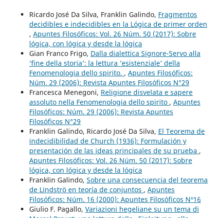
Ricardo José Da Silva, Franklin Galindo,
Fragmentos
decidibles e indecidibles en la Lógica de primer orden
,
Apuntes Filosóficos: Vol. 26 Núm. 50 (2017): Sobre
lógica, con lógica y desde la lógica
Gian Franco Frigo,
Dalla dialettica Signore-Servo alla
‘fine della storia’: la lettura ‘esistenziale’ della
Fenomenologia dello spirito.
,
Apuntes Filosóficos:
Núm. 29 (2006): Revista Apuntes Filosóficos N°29
Francesca Menegoni,
Religione disvelata e sapere
assoluto nella Fenomenologia dello spirito
,
Apuntes
Filosóficos: Núm. 29 (2006): Revista Apuntes
Filosóficos N°29
Franklin Galindo, Ricardo José Da Silva,
El Teorema de
indecidibilidad de Church (1936): Formulación y
presentación de las ideas principales de su prueba
,
Apuntes Filosóficos: Vol. 26 Núm. 50 (2017): Sobre
lógica, con lógica y desde la lógica
Franklin Galindo,
Sobre una consecuencia del teorema
de Lindströ en teoría de conjuntos
,
Apuntes
Filosóficos: Núm. 16 (2000): Apuntes Filosóficos Nº16
Giulio F. Pagallo,
Variazioni hegeliane su un tema di