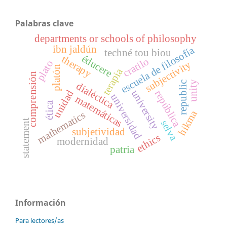
Palabras clave
departments or schools of philosophy
ibn jaldún
escuela de filosofía
techné tou biou
éducere
therapy
cratilo
plato
subjectivity
platón
terapia
comprensión
unity
republic
dialéctica
university
unidad
república
universidad
matemáticas
ética
hikma
mathematics
statement
selva
subjetividad
ethics
modernidad
patria
Información
Para lectores/as