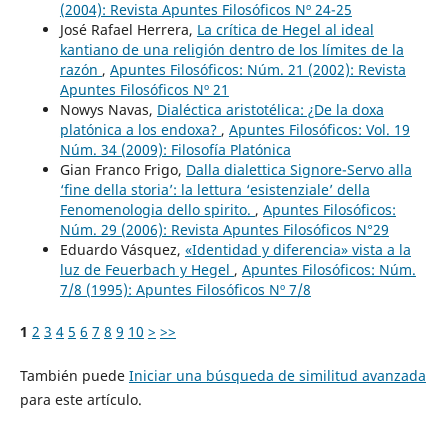
(2004): Revista Apuntes Filosóficos Nº 24-25
José Rafael Herrera,
La crítica de Hegel al ideal
kantiano de una religión dentro de los límites de la
razón
,
Apuntes Filosóficos: Núm. 21 (2002): Revista
Apuntes Filosóficos Nº 21
Nowys Navas,
Dialéctica aristotélica: ¿De la doxa
platónica a los endoxa?
,
Apuntes Filosóficos: Vol. 19
Núm. 34 (2009): Filosofía Platónica
Gian Franco Frigo,
Dalla dialettica Signore-Servo alla
‘fine della storia’: la lettura ‘esistenziale’ della
Fenomenologia dello spirito.
,
Apuntes Filosóficos:
Núm. 29 (2006): Revista Apuntes Filosóficos N°29
Eduardo Vásquez,
«Identidad y diferencia» vista a la
luz de Feuerbach y Hegel
,
Apuntes Filosóficos: Núm.
7/8 (1995): Apuntes Filosóficos Nº 7/8
1
2
3
4
5
6
7
8
9
10
>
>>
También puede
Iniciar una búsqueda de similitud avanzada
para este artículo.