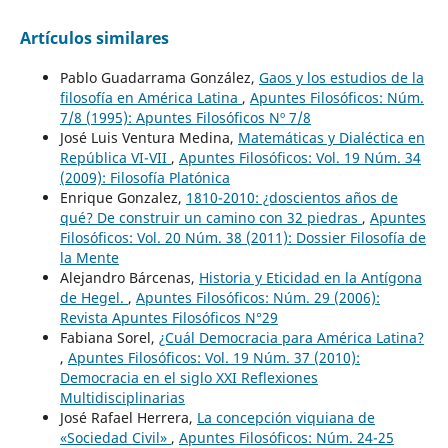
Artículos similares
Pablo Guadarrama González,
Gaos y los estudios de la
filosofía en América Latina
,
Apuntes Filosóficos: Núm.
7/8 (1995): Apuntes Filosóficos Nº 7/8
José Luis Ventura Medina,
Matemáticas y Dialéctica en
República VI-VII
,
Apuntes Filosóficos: Vol. 19 Núm. 34
(2009): Filosofía Platónica
Enrique Gonzalez,
1810-2010: ¿doscientos años de
qué? De construir un camino con 32 piedras
,
Apuntes
Filosóficos: Vol. 20 Núm. 38 (2011): Dossier Filosofía de
la Mente
Alejandro Bárcenas,
Historia y Eticidad en la Antígona
de Hegel.
,
Apuntes Filosóficos: Núm. 29 (2006):
Revista Apuntes Filosóficos N°29
Fabiana Sorel,
¿Cuál Democracia para América Latina?
,
Apuntes Filosóficos: Vol. 19 Núm. 37 (2010):
Democracia en el siglo XXI Reflexiones
Multidisciplinarias
José Rafael Herrera,
La concepción viquiana de
«Sociedad Civil»
,
Apuntes Filosóficos: Núm. 24-25