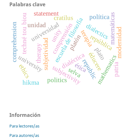
Palabras clave
statement
matemáticas
techné tou biou
política
cratilus
escuela de filosofía
universidad
comprehension
unidad
comprensión
dialectics
modernidad
unity
terapia
república
platón
subjetividad
therapy
plato
éducere
dialéctica
mathematics
university
republic
ética
patria
ethics
subjectivity
selva
politics
hikma
Información
Para lectores/as
Para autores/as