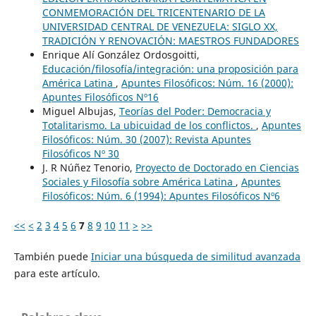
CONMEMORACIÓN DEL TRICENTENARIO DE LA
UNIVERSIDAD CENTRAL DE VENEZUELA: SIGLO XX,
TRADICIÓN Y RENOVACIÓN: MAESTROS FUNDADORES
Enrique Alí González Ordosgoitti,
Educación/filosofía/integración: una proposición para
América Latina
,
Apuntes Filosóficos: Núm. 16 (2000):
Apuntes Filosóficos Nº16
Miguel Albujas,
Teorías del Poder: Democracia y
Totalitarismo. La ubicuidad de los conflictos.
,
Apuntes
Filosóficos: Núm. 30 (2007): Revista Apuntes
Filosóficos Nº 30
J. R Núñez Tenorio,
Proyecto de Doctorado en Ciencias
Sociales y Filosofía sobre América Latina
,
Apuntes
Filosóficos: Núm. 6 (1994): Apuntes Filosóficos Nº6
<<
<
2
3
4
5
6
7
8
9
10
11
>
>>
También puede
Iniciar una búsqueda de similitud avanzada
para este artículo.