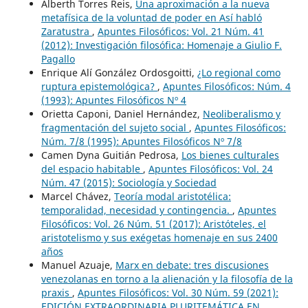
Alberth Torres Reis,
Una aproximación a la nueva
metafísica de la voluntad de poder en Así habló
Zaratustra
,
Apuntes Filosóficos: Vol. 21 Núm. 41
(2012): Investigación filosófica: Homenaje a Giulio F.
Pagallo
Enrique Alí González Ordosgoitti,
¿Lo regional como
ruptura epistemológica?
,
Apuntes Filosóficos: Núm. 4
(1993): Apuntes Filosóficos Nº 4
Orietta Caponi, Daniel Hernández,
Neoliberalismo y
fragmentación del sujeto social
,
Apuntes Filosóficos:
Núm. 7/8 (1995): Apuntes Filosóficos Nº 7/8
Camen Dyna Guitián Pedrosa,
Los bienes culturales
del espacio habitable
,
Apuntes Filosóficos: Vol. 24
Núm. 47 (2015): Sociología y Sociedad
Marcel Chávez,
Teoría modal aristotélica:
temporalidad, necesidad y contingencia.
,
Apuntes
Filosóficos: Vol. 26 Núm. 51 (2017): Aristóteles, el
aristotelismo y sus exégetas homenaje en sus 2400
años
Manuel Azuaje,
Marx en debate: tres discusiones
venezolanas en torno a la alienación y la filosofía de la
praxis
,
Apuntes Filosóficos: Vol. 30 Núm. 59 (2021):
EDICIÓN EXTRAORDINARIA PLURITEMÁTICA EN