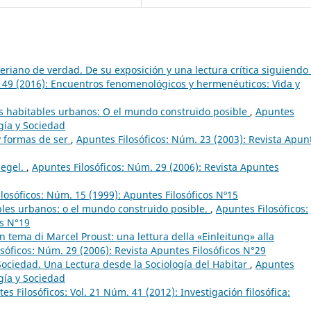
riano de verdad. De su exposición y una lectura crítica siguiendo
. 49 (2016): Encuentros fenomenológicos y hermenéuticos: Vida y
s habitables urbanos: O el mundo construido posible
,
Apuntes
ogía y Sociedad
 y formas de ser
,
Apuntes Filosóficos: Núm. 23 (2003): Revista Apun
Hegel.
,
Apuntes Filosóficos: Núm. 29 (2006): Revista Apuntes
losóficos: Núm. 15 (1999): Apuntes Filosóficos Nº15
les urbanos: o el mundo construido posible.
,
Apuntes Filosóficos:
os N°19
n tema di Marcel Proust: una lettura della «Einleitung» alla
sóficos: Núm. 29 (2006): Revista Apuntes Filosóficos N°29
Sociedad. Una Lectura desde la Sociología del Habitar
,
Apuntes
ogía y Sociedad
es Filosóficos: Vol. 21 Núm. 41 (2012): Investigación filosófica: