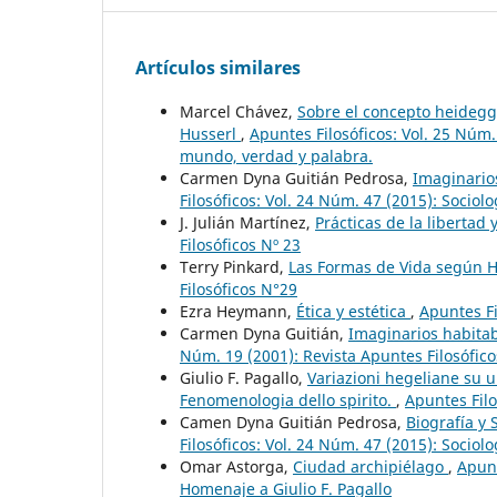
Artículos similares
Marcel Chávez,
Sobre el concepto heidegge
Husserl
,
Apuntes Filosóficos: Vol. 25 Núm
mundo, verdad y palabra.
Carmen Dyna Guitián Pedrosa,
Imaginario
Filosóficos: Vol. 24 Núm. 47 (2015): Sociol
J. Julián Martínez,
Prácticas de la libertad
Filosóficos Nº 23
Terry Pinkard,
Las Formas de Vida según 
Filosóficos N°29
Ezra Heymann,
Ética y estética
,
Apuntes Fi
Carmen Dyna Guitián,
Imaginarios habitab
Núm. 19 (2001): Revista Apuntes Filosófic
Giulio F. Pagallo,
Variazioni hegeliane su u
Fenomenologia dello spirito.
,
Apuntes Filo
Camen Dyna Guitián Pedrosa,
Biografía y 
Filosóficos: Vol. 24 Núm. 47 (2015): Sociol
Omar Astorga,
Ciudad archipiélago
,
Apunt
Homenaje a Giulio F. Pagallo