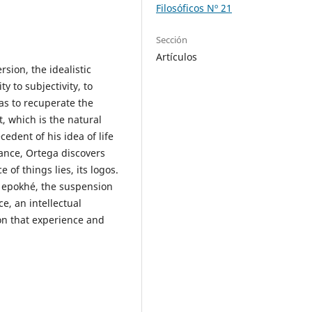
Filosóficos Nº 21
Sección
Artículos
sion, the idealistic
y to subjectivity, to
as to recuperate the
t, which is the natural
edent of his idea of life
tance, Ortega discovers
 of things lies, its logos.
 epokhé, the suspension
e, an intellectual
 on that experience and