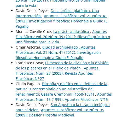
20 Núm. 39 (2011): Filosofía práctica o una filosofía
para la vida
David De los Reyes,
De la erótica platónica. Una
interpretación
,
Apuntes Filosóficos: Vol. 21 Núm. 41
(2012): Investigación filosófica: Homenaje a Giulio F.
Pagallo
Mónica Cavallé Cruz,
La práctica filosófica
,
Apuntes
Filosóficos: Vol. 20 Núm. 39 (2011): Filosofía práctica o
una filosofía para la vida
Omar Astorga,
Ciudad archipiélago
,
Apuntes
Filosóficos: Vol. 21 Núm. 41 (2012): Investigación
filosófica: Homenaje a Giulio F. Pagallo
Francisco Bravo,
El método de la división y la división
de los placeres en el Filebo de Platón
,
Apuntes
Filosóficos: Núm. 27 (2005): Revista Apuntes
Filosóficos Nº 27
Giulio Pagallo,
Filosofía y política en la defensa de la
naturalis contemplatio en un aristotélico del
renacimiento: Cesare Cremonini (1550-1631)
,
Apuntes
Filosóficos: Núm. 15 (1999): Apuntes Filosóficos Nº15
David De los Reyes,
San Agustín o la terapia teológica
ante el dolor
,
Apuntes Filosóficos: Vol. 18 Núm. 35
(2009): Dossier Filosofía Medieval