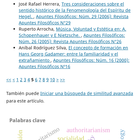
José Rafael Herrera,
Tres consideraciones sobre el
sentido histórico de la Fenomenología del Espíritu de
Hegel.
,
Apuntes Filosóficos: Núm. 29 (2006): Revista
Apuntes Filosóficos N°29
Ruperto Arrocha,
Música, Voluntad y Estética en: A.
Schopenhauer y E Nietzsche.
,
Apuntes Filosóficos:
Núm. 26 (2005): Revista Apuntes Filosóficos N°26
Aníbal Rodríguez Silva,
El concepto de formación en
Hans Georg Gadamer: entre la familiaridad y el
extrañamiento
,
Apuntes Filosóficos: Núm. 16 (2000):
Apuntes Filosóficos Nº16
<<
<
1
2
3
4
5
6
7
8
9
10
>
>>
También puede
Iniciar una búsqueda de similitud avanzada
para este artículo.
Palabras clave
autoritarismo
authoritarianism
socialidad