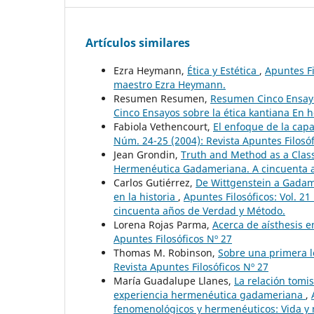
Artículos similares
Ezra Heymann,
Ética y Estética
,
Apuntes Fi
maestro Ezra Heymann.
Resumen Resumen,
Resumen Cinco Ensayo
Cinco Ensayos sobre la ética kantiana En
Fabiola Vethencourt,
El enfoque de la cap
Núm. 24-25 (2004): Revista Apuntes Filosóf
Jean Grondin,
Truth and Method as a Clas
Hermenéutica Gadameriana. A cincuenta 
Carlos Gutiérrez,
De Wittgenstein a Gadame
en la historia
,
Apuntes Filosóficos: Vol. 2
cincuenta años de Verdad y Método.
Lorena Rojas Parma,
Acerca de aísthesis e
Apuntes Filosóficos Nº 27
Thomas M. Robinson,
Sobre una primera l
Revista Apuntes Filosóficos Nº 27
María Guadalupe Llanes,
La relación tomi
experiencia hermenéutica gadameriana
,
fenomenológicos y hermenéuticos: Vida y 