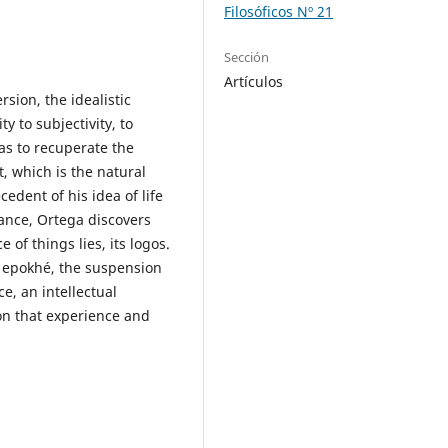
Filosóficos Nº 21
Sección
Artículos
sion, the idealistic
y to subjectivity, to
as to recuperate the
t, which is the natural
edent of his idea of life
tance, Ortega discovers
 of things lies, its logos.
 epokhé, the suspension
e, an intellectual
 on that experience and