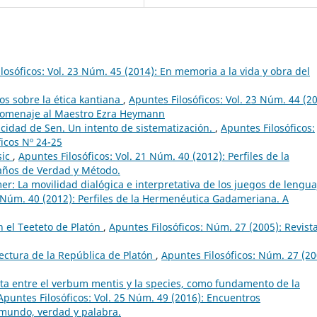
losóficos: Vol. 23 Núm. 45 (2014): En memoria a la vida y obra del
s sobre la ética kantiana
,
Apuntes Filosóficos: Vol. 23 Núm. 44 (20
 homenaje al Maestro Ezra Heymann
acidad de Sen. Un intento de sistematización.
,
Apuntes Filosóficos:
icos Nº 24-25
sic
,
Apuntes Filosóficos: Vol. 21 Núm. 40 (2012): Perfiles de la
años de Verdad y Método.
r: La movilidad dialógica e interpretativa de los juegos de lengua
1 Núm. 40 (2012): Perfiles de la Hermenéutica Gadameriana. A
n el Teeteto de Platón
,
Apuntes Filosóficos: Núm. 27 (2005): Revist
ectura de la República de Platón
,
Apuntes Filosóficos: Núm. 27 (20
sta entre el verbum mentis y la species, como fundamento de la
Apuntes Filosóficos: Vol. 25 Núm. 49 (2016): Encuentros
mundo, verdad y palabra.