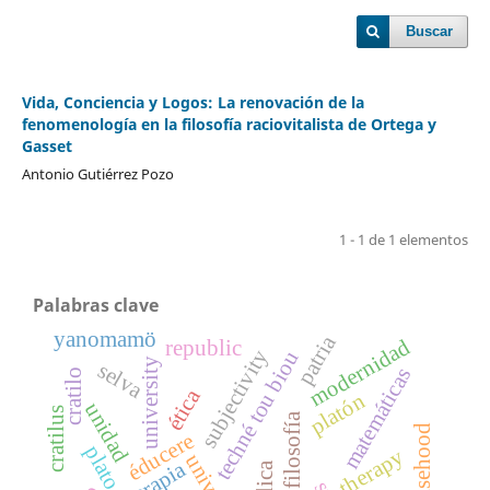
Buscar
Vida, Conciencia y Logos: La renovación de la
fenomenología en la filosofía raciovitalista de Ortega y
Gasset
Antonio Gutiérrez Pozo
1 - 1 de 1 elementos
Palabras clave
yanomamö
patria
modernidad
republic
subjectivity
techné tou biou
university
selva
matemáticas
cratilo
ética
platón
unidad
cratilus
falsehood
éducere
plato
therapy
terapia