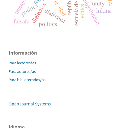
escuela de filosofía
universidad
república
subjetividad
trabajo
unity
dialectics
política
ethics
dialéctica
hikma
falsafa
politics
Información
Para lectores/as
Para autores/as
Para bibliotecarios/as
Open Journal Systems
Idioma