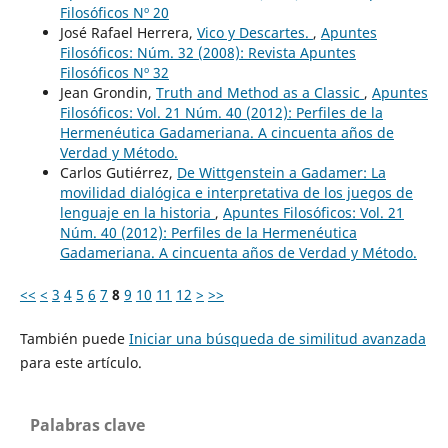
Filosóficos Nº 20
José Rafael Herrera,
Vico y Descartes.
,
Apuntes
Filosóficos: Núm. 32 (2008): Revista Apuntes
Filosóficos Nº 32
Jean Grondin,
Truth and Method as a Classic
,
Apuntes
Filosóficos: Vol. 21 Núm. 40 (2012): Perfiles de la
Hermenéutica Gadameriana. A cincuenta años de
Verdad y Método.
Carlos Gutiérrez,
De Wittgenstein a Gadamer: La
movilidad dialógica e interpretativa de los juegos de
lenguaje en la historia
,
Apuntes Filosóficos: Vol. 21
Núm. 40 (2012): Perfiles de la Hermenéutica
Gadameriana. A cincuenta años de Verdad y Método.
<<
<
3
4
5
6
7
8
9
10
11
12
>
>>
También puede
Iniciar una búsqueda de similitud avanzada
para este artículo.
Palabras clave