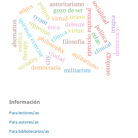
socialidad
politics
autoritarismo
ethics
gozo de ser
ejercicio espiritual
tyrant
tirano
virtud
terapia
spiritual exercise
represión
alternation
deleuze
política
ética
virtue
democracy
clínica
celan
estética
philosophy
filosofía
clinical
therapy
ciudad
militarismo
ontology
sociality
city
democracia
militarism
Información
Para lectores/as
Para autores/as
Para bibliotecarios/as