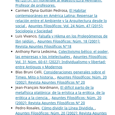
46 (2015): En homenaje al Maestro Ezra Heymann.
Profesor de profesores.
Carmen Dyna Guitián Pedrosa,
El Habitar
contemporáneo en América Latina: Repensar la
relación entre el Ambiente y la Arquitectura desde lo
social
,
Apuntes Filosóficos: Vol. 24 Núm. 47 (2015):
Sociología y Sociedad
Luis Vivanco,
Falsafa y Hikma en los Prolegómenos de
Ibn Jaldún.
,
Apuntes Filosóficos: Núm. 18 (2001):
Revista Apuntes Filosóficos N°18
Anthony Parra Ledezma,
Colectivismo bélico: el poder,
las empresas y los intelectuales
,
Apuntes Filosóficos:
Vol. 31 Núm. 60-61 (2022): Individualismo y libertad:
entre Antiguos y Modernos
Blas Bruni Celli,
Consideraciones generales sobre el
Timeo. Mito o historia.
,
Apuntes Filosóficos: Núm. 20
(2002): Revista Apuntes Filosóficos Nº 20
Jean-François Nordmann,
El difícil parto de la
metafísica platónica; de la erística a la erótica, de la
erótica a la ciencia.
,
Apuntes Filosóficos: Núm. 20
(2002): Revista Apuntes Filosóficos Nº 20
Pedro Rosales,
Cómo dividir la Línea Dividida.
,
Apuntes Filosóficos: Núm. 20 (2002): Revista Apuntes