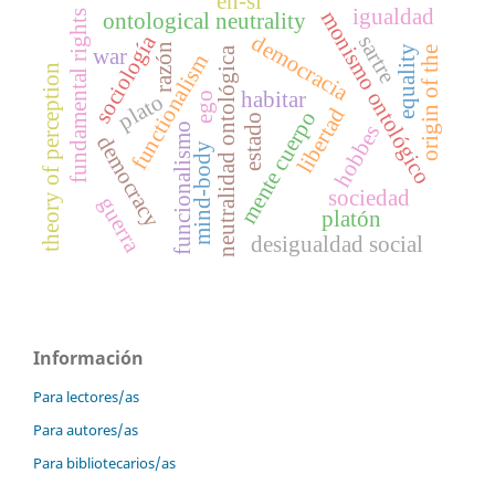
en-si
igualdad
monismo ontológico
fundamental rights
ontological neutrality
sociología
democracia
sartre
razón
equality
neutralidad ontológica
origin of the
war
functionalism
theory of perception
habitar
plato
ego
libertad
mente cuerpo
estado
hobbes
funcionalismo
democracy
mind-body
sociedad
guerra
platón
desigualdad social
Información
Para lectores/as
Para autores/as
Para bibliotecarios/as