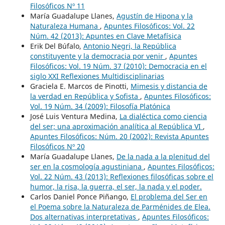
Filosóficos Nº 11
María Guadalupe Llanes,
Agustín de Hipona y la
Naturaleza Humana
,
Apuntes Filosóficos: Vol. 22
Núm. 42 (2013): Apuntes en Clave Metafísica
Erik Del Búfalo,
Antonio Negri, la República
constituyente y la democracia por venir
,
Apuntes
Filosóficos: Vol. 19 Núm. 37 (2010): Democracia en el
siglo XXI Reflexiones Multidisciplinarias
Graciela E. Marcos de Pinotti,
Mimesis y distancia de
la verdad en República y Sofista
,
Apuntes Filosóficos:
Vol. 19 Núm. 34 (2009): Filosofía Platónica
José Luis Ventura Medina,
La dialéctica como ciencia
del ser; una aproximación analítica al República VI
,
Apuntes Filosóficos: Núm. 20 (2002): Revista Apuntes
Filosóficos Nº 20
María Guadalupe Llanes,
De la nada a la plenitud del
ser en la cosmología agustiniana
,
Apuntes Filosóficos:
Vol. 22 Núm. 43 (2013): Reflexiones filosóficas sobre el
humor, la risa, la guerra, el ser, la nada y el poder.
Carlos Daniel Ponce Piñango,
El problema del Ser en
el Poema sobre la Naturaleza de Parménides de Elea.
Dos alternativas interpretativas
,
Apuntes Filosóficos: