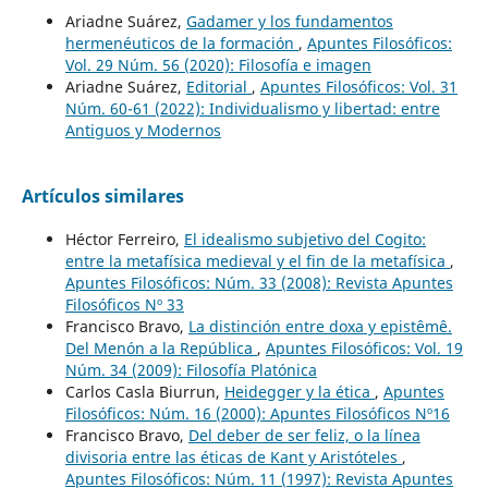
Ariadne Suárez,
Gadamer y los fundamentos
hermenéuticos de la formación
,
Apuntes Filosóficos:
Vol. 29 Núm. 56 (2020): Filosofía e imagen
Ariadne Suárez,
Editorial
,
Apuntes Filosóficos: Vol. 31
Núm. 60-61 (2022): Individualismo y libertad: entre
Antiguos y Modernos
Artículos similares
Héctor Ferreiro,
El idealismo subjetivo del Cogito:
entre la metafísica medieval y el fin de la metafísica
,
Apuntes Filosóficos: Núm. 33 (2008): Revista Apuntes
Filosóficos Nº 33
Francisco Bravo,
La distinción entre doxa y epistêmê.
Del Menón a la República
,
Apuntes Filosóficos: Vol. 19
Núm. 34 (2009): Filosofía Platónica
Carlos Casla Biurrun,
Heidegger y la ética
,
Apuntes
Filosóficos: Núm. 16 (2000): Apuntes Filosóficos Nº16
Francisco Bravo,
Del deber de ser feliz, o la línea
divisoria entre las éticas de Kant y Aristóteles
,
Apuntes Filosóficos: Núm. 11 (1997): Revista Apuntes