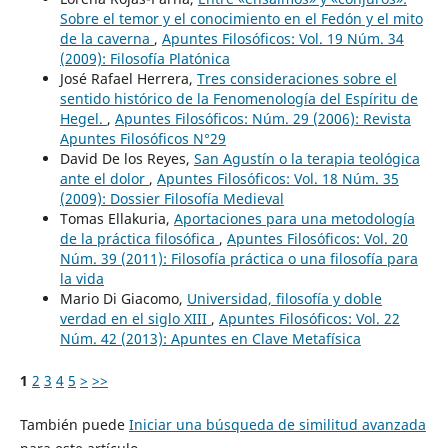
Sobre el temor y el conocimiento en el Fedón y el mito
de la caverna
,
Apuntes Filosóficos: Vol. 19 Núm. 34
(2009): Filosofía Platónica
José Rafael Herrera,
Tres consideraciones sobre el
sentido histórico de la Fenomenología del Espíritu de
Hegel.
,
Apuntes Filosóficos: Núm. 29 (2006): Revista
Apuntes Filosóficos N°29
David De los Reyes,
San Agustín o la terapia teológica
ante el dolor
,
Apuntes Filosóficos: Vol. 18 Núm. 35
(2009): Dossier Filosofía Medieval
Tomas Ellakuria,
Aportaciones para una metodología
de la práctica filosófica
,
Apuntes Filosóficos: Vol. 20
Núm. 39 (2011): Filosofía práctica o una filosofía para
la vida
Mario Di Giacomo,
Universidad, filosofía y doble
verdad en el siglo XIII
,
Apuntes Filosóficos: Vol. 22
Núm. 42 (2013): Apuntes en Clave Metafísica
1
2
3
4
5
>
>>
También puede
Iniciar una búsqueda de similitud avanzada