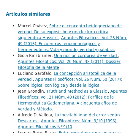
Artículos similares
Marcel Chávez,
Sobre el concepto heideggeriano de
verdad. De su exposición y una lectura crítica
siguiendo a Husserl
,
Apuntes Filosóficos: Vol. 25 Núm.
49 (2016): Encuentros fenomenológicos y
hermenéuticos: Vida y mundo, verdad y palabra.
Gioia Kinzbruner,
Una noción corpórea de verdad
,
Apuntes Filosóficos: Vol. 20 Núm. 38 (2011): Dossier
Filosofía de la Mente
Luciano Garófalo,
La concepción aristotélica de la
verdad
,
Apuntes Filosóficos: Vol. 26 Núm. 50 (2017):
Sobre lógica, con lógica y desde la lógica
Jean Grondin,
Truth and Method as a Classic
,
Apuntes
Filosóficos: Vol. 21 Núm. 40 (2012): Perfiles de la
Hermenéutica Gadameriana. A cincuenta años de
Verdad y Método.
Alfredo D. Vallota,
La inevitabilidad del error según
Descartes
,
Apuntes Filosóficos: Núm. 9/10 (1996):
Apuntes Filosóficos Nº 9/10
Lorena Rojas-Parna,
Entre «ensalmos» y «conjuros»: