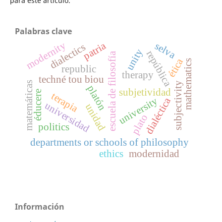
para este artículo.
Palabras clave
modernity
patria
selva
dialectics
unity
república
escuela de filosofía
ética
mathematics
republic
therapy
techné tou biou
matemáticas
subjectivity
platón
subjetividad
éducere
terapia
university
dialéctica
universidad
unidad
plato
politics
departments or schools of philosophy
ethics
modernidad
Información