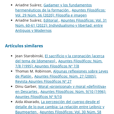
Ariadne Suárez,
Gadamer y los fundamentos
hermenéuticos de la formación
,
Apuntes Filosóficos:
Vol. 29 Núm. 56 (2020): Filosofía e imagen
Ariadne Suárez,
Editorial
,
Apuntes Filosóficos: Vol. 31
Núm. 60-61 (2022): Individualismo y libertad: entre
Antiguos y Modernos
Artículos similares
Jean Starobinski,
El sacrificio y la coronación (acerca
del tema de Idomeneo)
,
Apuntes Filosóficos: Núm.
7/8 (1995): Apuntes Filosóficos Nº 7/8
Thomas M. Robinson,
Algunas reflexiones sobre Leyes
de Platón
,
Apuntes Filosóficos: Núm. 27 (2005):
Revista Apuntes Filosóficos Nº 27
Dinu Garber,
Moral «provisional» y moral «definitiva»
en Descartes
,
Apuntes Filosóficos: Núm. 9/10 (1996):
Apuntes Filosóficos Nº 9/10
Aida Alvarado,
La percepción del cuerpo desde el
detalle de lo que cambia: La relación entre Leibniz y
Baumgarten
,
Apuntes Filosóficos: Vol. 30 Núm. 58