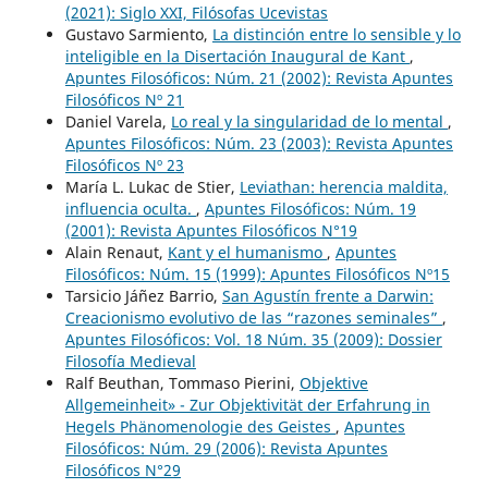
(2021): Siglo XXI, Filósofas Ucevistas
Gustavo Sarmiento,
La distinción entre lo sensible y lo
inteligible en la Disertación Inaugural de Kant
,
Apuntes Filosóficos: Núm. 21 (2002): Revista Apuntes
Filosóficos Nº 21
Daniel Varela,
Lo real y la singularidad de lo mental
,
Apuntes Filosóficos: Núm. 23 (2003): Revista Apuntes
Filosóficos Nº 23
María L. Lukac de Stier,
Leviathan: herencia maldita,
influencia oculta.
,
Apuntes Filosóficos: Núm. 19
(2001): Revista Apuntes Filosóficos N°19
Alain Renaut,
Kant y el humanismo
,
Apuntes
Filosóficos: Núm. 15 (1999): Apuntes Filosóficos Nº15
Tarsicio Jáñez Barrio,
San Agustín frente a Darwin:
Creacionismo evolutivo de las “razones seminales”
,
Apuntes Filosóficos: Vol. 18 Núm. 35 (2009): Dossier
Filosofía Medieval
Ralf Beuthan, Tommaso Pierini,
Objektive
Allgemeinheit» - Zur Objektivität der Erfahrung in
Hegels Phänomenologie des Geistes
,
Apuntes
Filosóficos: Núm. 29 (2006): Revista Apuntes
Filosóficos N°29