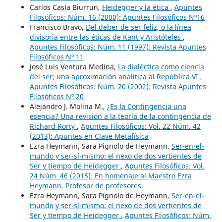
Carlos Casla Biurrun,
Heidegger y la ética
,
Apuntes
Filosóficos: Núm. 16 (2000): Apuntes Filosóficos Nº16
Francisco Bravo,
Del deber de ser feliz, o la línea
divisoria entre las éticas de Kant y Aristóteles
,
Apuntes Filosóficos: Núm. 11 (1997): Revista Apuntes
Filosóficos Nº 11
José Luis Ventura Medina,
La dialéctica como ciencia
del ser; una aproximación analítica al República VI
,
Apuntes Filosóficos: Núm. 20 (2002): Revista Apuntes
Filosóficos Nº 20
Alejandro J. Molina M.,
¿Es la Contingencia una
esencia? Una revisión a la teoría de la contingencia de
Richard Rorty
,
Apuntes Filosóficos: Vol. 22 Núm. 42
(2013): Apuntes en Clave Metafísica
Ezra Heymann, Sara Pignolo de Heymann,
Ser-en-el-
mundo y ser-sí-mismo: el nexo de dos vertientes de
Ser y tiempo de Heidegger
,
Apuntes Filosóficos: Vol.
24 Núm. 46 (2015): En homenaje al Maestro Ezra
Heymann. Profesor de profesores.
Ezra Heymann, Sara Pignolo de Heymann,
Ser-en-el-
mundo y ser-sí-mismo: el nexo de dos vertientes de
Ser y tiempo de Heidegger
,
Apuntes Filosóficos: Núm.