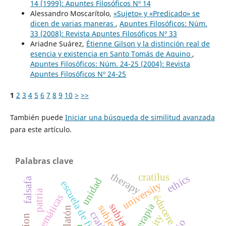
14 (1999): Apuntes Filosóficos Nº 14
Alessandro Moscarítolo,
«Sujeto» y «Predicado» se
dicen de varias maneras
,
Apuntes Filosóficos: Núm.
33 (2008): Revista Apuntes Filosóficos Nº 33
Ariadne Suárez,
Étienne Gilson y la distinción real de
esencia y existencia en Santo Tomás de Aquino
,
Apuntes Filosóficos: Núm. 24-25 (2004): Revista
Apuntes Filosóficos Nº 24-25
1
2
3
4
5
6
7
8
9
10
>
>>
También puede
Iniciar una búsqueda de similitud avanzada
para este artículo.
Palabras clave
therapy
cratilus
ethics
falsafa
unidad
escuela de filosofía
university
patria
matemáticas
éducere
terapia
platón
cratilo
unity