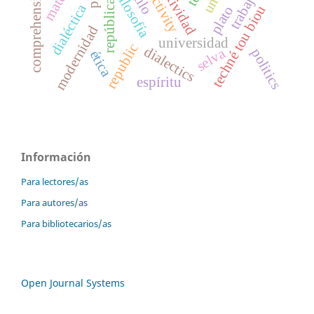
subjetividad
subjectivity
comprehension
trabajo
república
dialéctica
techné tou biou
plato
modernidad
universidad
republic
dialectics
selva
politics
ética
espíritu
Información
Para lectores/as
Para autores/as
Para bibliotecarios/as
Open Journal Systems