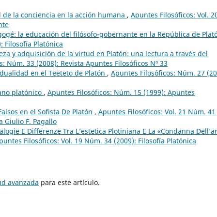
rol de la conciencia en la acción humana
,
Apuntes Filosóficos: Vol. 2
nte
gogé: la educación del filósofo-gobernante en la República de Pla
 Filosofía Platónica
za y adquisición de la virtud en Platón: una lectura a través del
s: Núm. 33 (2008): Revista Apuntes Filosóficos Nº 33
dualidad en el Teeteto de Platón
,
Apuntes Filosóficos: Núm. 27 (20
rano platónico
,
Apuntes Filosóficos: Núm. 15 (1999): Apuntes
alsos en el Sofista De Platón
,
Apuntes Filosóficos: Vol. 21 Núm. 41
 Giulio F. Pagallo
logie E Differenze Tra L’estetica Plotiniana E La «Condanna Dell’a
puntes Filosóficos: Vol. 19 Núm. 34 (2009): Filosofía Platónica
tud avanzada
para este artículo.