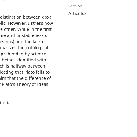
Sección
Artículos
c distinction between doxa
ic. However, I stress now
e other. While in the first
stêmê and unstableness of
desmós) and the lack of
hasizes the ontological
apprehended by science
 being, identified with
ich is halfway between
cting that Plato fails to
laim that the difference of
 Plato’s Theory of Ideas
iteria