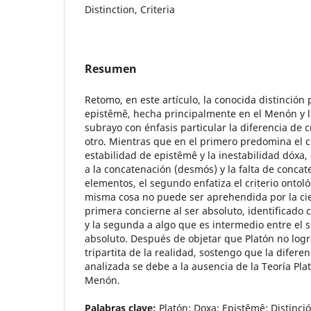
Distinction, Criteria
Resumen
Retomo, en este artículo, la conocida distinción 
epistêmê, hecha principalmente en el Menón y l
subrayo con énfasis particular la diferencia de c
otro. Mientras que en el primero predomina el cr
estabilidad de epistêmê y la inestabilidad dóxa
a la concatenación (desmós) y la falta de conca
elementos, el segundo enfatiza el criterio ontoló
misma cosa no puede ser aprehendida por la cien
primera concierne al ser absoluto, identificado 
y la segunda a algo que es intermedio entre el s
absoluto. Después de objetar que Platón no logr
tripartita de la realidad, sostengo que la diferen
analizada se debe a la ausencia de la Teoría Pla
Menón.
Palabras clave:
Platón; Doxa; Epistêmê; Distinció