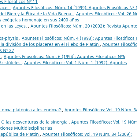
s Filosóficos Nº 11
lacer
,
Apuntes Filosóficos: Núm. 14 (1999): Apuntes Filosóficos Nº 
 del Bien y la Ética de la Vida Buena.
,
Apuntes Filosóficos: Vol. 26 
 sus exégetas homenaje en sus 2400 años
 en las Leyes.
,
Apuntes Filosóficos: Núm. 20 (2002): Revista Apunt
mos-physis
,
Apuntes Filosóficos: Núm. 4 (1993): Apuntes Filosóficos 
 la división de los placeres en el Filebo de Platón
,
Apuntes Filosófi
s Nº 27
s
,
Apuntes Filosóficos: Núm. 6 (1994): Apuntes Filosóficos Nº6
Aristóteles
,
Apuntes Filosóficos: Vol. 1 Núm. 1 (1992): Apuntes
 la doxa platónica a los endoxa?
,
Apuntes Filosóficos: Vol. 19 Núm. 3
 O las desventuras de la sinergia
,
Apuntes Filosóficos: Vol. 19 Nú
xiones Multidisciplinarias
 República de Platón
,
Apuntes Filosóficos: Vol. 19 Núm. 34 (2009):