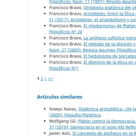
Filosóficos: Núm. 11 (1997): Revista Apunte
Francisco Bravo,
Ontología platónica del p
Francisco Bravo,
Aristóteles: Entre la Ética
51 (2017): Aristóteles, el aristotelismo y
Francisco Bravo,
El «hedonismo» de Platon
Filosóficos Nº 20
Francisco Bravo,
La antítesis sofística nó
Francisco Bravo,
El método de la división y
Núm. 27 (2005): Revista Apuntes Filosófico
Francisco Bravo,
El hedonismo de Sócrate
Francisco Bravo,
El dominio de la ética en 
Filosóficos Nº1
1
2
>
>>
Artículos similares
Nowys Navas,
Dialéctica aristotélica: ¿De
(2009): Filosofía Platónica
Wolfgang Gil,
Platón contra la democracia.
37 (2010): Democracia en el siglo XXI Refle
Javier Aoiz,
El concepto de aísthesis en la