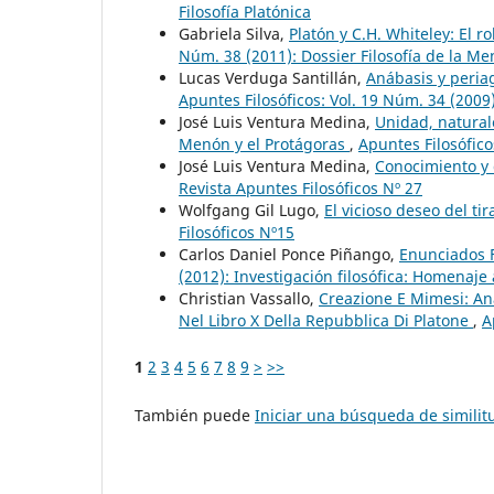
Filosofía Platónica
Gabriela Silva,
Platón y C.H. Whiteley: El 
Núm. 38 (2011): Dossier Filosofía de la Me
Lucas Verduga Santillán,
Anábasis y peria
Apuntes Filosóficos: Vol. 19 Núm. 34 (2009):
José Luis Ventura Medina,
Unidad, naturale
Menón y el Protágoras
,
Apuntes Filosófico
José Luis Ventura Medina,
Conocimiento y 
Revista Apuntes Filosóficos Nº 27
Wolfgang Gil Lugo,
El vicioso deseo del ti
Filosóficos Nº15
Carlos Daniel Ponce Piñango,
Enunciados F
(2012): Investigación filosófica: Homenaje a
Christian Vassallo,
Creazione E Mimesi: Ana
Nel Libro X Della Repubblica Di Platone
,
A
1
2
3
4
5
6
7
8
9
>
>>
También puede
Iniciar una búsqueda de simili