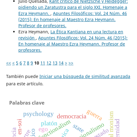
Julio Quesada,
Kant crítico de Nietzsche y Heidegger:
pidiendo un Zaratustra para el siglo XXI. Homenaje a
Ezra Heymann.
,
Apuntes Filosóficos: Vol. 24 Núm. 46
(2015): En homenaje al Maestro Ezra Heymann.
Profesor de profesores.
Ezra Heymann,
La Ética Kantiana en una lectura en
revisión
,
Apuntes Filosóficos: Vol. 24 Núm. 46 (2015):
En homenaje al Maestro Ezra Heymann. Profesor de
profesores.
<<
<
5
6
7
8
9
10
11
12
13
14
>
>>
También puede
Iniciar una búsqueda de similitud avanzada
para este artículo.
Palabras clave
guerra
psychology
democracia
functionalism
modernidad
en-soi
platón
funcionalismo
state
ego
estado
sartre