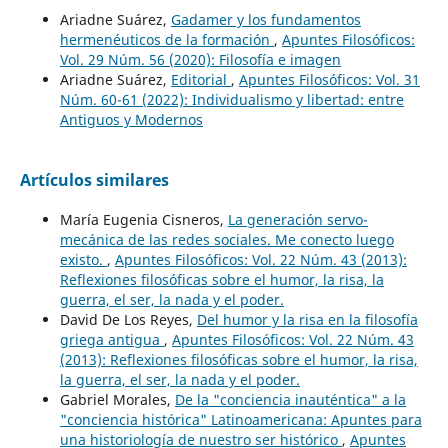
Ariadne Suárez,
Gadamer y los fundamentos
hermenéuticos de la formación
,
Apuntes Filosóficos:
Vol. 29 Núm. 56 (2020): Filosofía e imagen
Ariadne Suárez,
Editorial
,
Apuntes Filosóficos: Vol. 31
Núm. 60-61 (2022): Individualismo y libertad: entre
Antiguos y Modernos
Artículos similares
María Eugenia Cisneros,
La generación servo-
mecánica de las redes sociales. Me conecto luego
existo.
,
Apuntes Filosóficos: Vol. 22 Núm. 43 (2013):
Reflexiones filosóficas sobre el humor, la risa, la
guerra, el ser, la nada y el poder.
David De Los Reyes,
Del humor y la risa en la filosofía
griega antigua
,
Apuntes Filosóficos: Vol. 22 Núm. 43
(2013): Reflexiones filosóficas sobre el humor, la risa,
la guerra, el ser, la nada y el poder.
Gabriel Morales,
De la "conciencia inauténtica" a la
"conciencia histórica" Latinoamericana: Apuntes para
una historiología de nuestro ser histórico
,
Apuntes