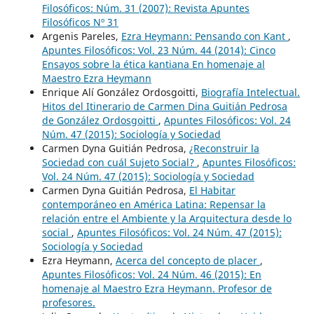
Filosóficos: Núm. 31 (2007): Revista Apuntes
Filosóficos Nº 31
Argenis Pareles,
Ezra Heymann: Pensando con Kant
,
Apuntes Filosóficos: Vol. 23 Núm. 44 (2014): Cinco
Ensayos sobre la ética kantiana En homenaje al
Maestro Ezra Heymann
Enrique Alí González Ordosgoitti,
Biografía Intelectual.
Hitos del Itinerario de Carmen Dina Guitián Pedrosa
de González Ordosgoitti
,
Apuntes Filosóficos: Vol. 24
Núm. 47 (2015): Sociología y Sociedad
Carmen Dyna Guitián Pedrosa,
¿Reconstruir la
Sociedad con cuál Sujeto Social?
,
Apuntes Filosóficos:
Vol. 24 Núm. 47 (2015): Sociología y Sociedad
Carmen Dyna Guitián Pedrosa,
El Habitar
contemporáneo en América Latina: Repensar la
relación entre el Ambiente y la Arquitectura desde lo
social
,
Apuntes Filosóficos: Vol. 24 Núm. 47 (2015):
Sociología y Sociedad
Ezra Heymann,
Acerca del concepto de placer
,
Apuntes Filosóficos: Vol. 24 Núm. 46 (2015): En
homenaje al Maestro Ezra Heymann. Profesor de
profesores.