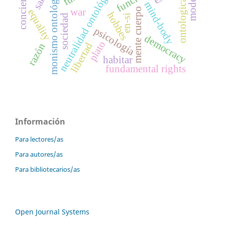
ontological monism
neutralidad ontológica
conciencia
monismo ontológico
mind-body
mente cuerpo
war
equality
hobbes
en-si
sociedad
psicología
democracy
plato
libertad
razón
habitar
fundamental rights
Información
Para lectores/as
Para autores/as
Para bibliotecarios/as
Open Journal Systems