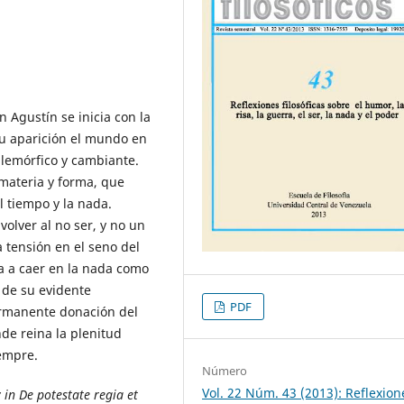
n Agustín se inicia con la
u aparición el mundo en
ilemórfico y cambiante.
materia y forma, que
 tiempo y la nada.
olver al no ser, y no un
a tensión en el seno del
ia a caer en la nada como
 de su evidente
PDF
permanente donación del
de reina la plenitud
iempre.
Número
Vol. 22 Núm. 43 (2013): Reflexion
in De potestate regia et