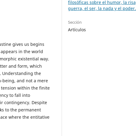
filosóficas sobre el humor, la risa
guerra, el ser, la nada y el poder
Sección
Artículos
ustine gives us begins
t appears in the world
morphic existential way.
atter and form, which
. Understanding the
on-being, and not a mere
tension within the finite
cy to fall into
ir contingency. Despite
anks to the permanent
lace where the entitative