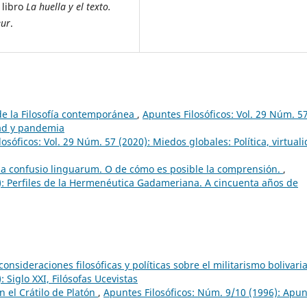
 libro
La huella y el texto.
eur
.
e la Filosofía contemporánea
,
Apuntes Filosóficos: Vol. 29 Núm. 5
idad y pandemia
osóficos: Vol. 29 Núm. 57 (2020): Miedos globales: Política, virtual
 la confusio linguarum. O de cómo es posible la comprensión.
,
2): Perfiles de la Hermenéutica Gadameriana. A cincuenta años de
onsideraciones filosóficas y políticas sobre el militarismo bolivar
 Siglo XXI, Filósofas Ucevistas
n el Crátilo de Platón
,
Apuntes Filosóficos: Núm. 9/10 (1996): Apu