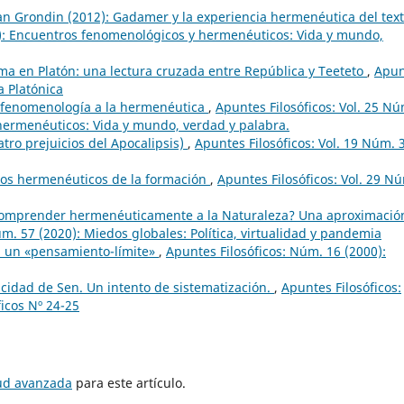
an Grondin (2012): Gadamer y la experiencia hermenéutica del tex
6): Encuentros fenomenológicos y hermenéuticos: Vida y mundo,
ma en Platón: una lectura cruzada entre República y Teeteto
,
Apun
ía Platónica
a fenomenología a la hermenéutica
,
Apuntes Filosóficos: Vol. 25 Nú
hermenéuticos: Vida y mundo, verdad y palabra.
uatro prejuicios del Apocalipsis)
,
Apuntes Filosóficos: Vol. 19 Núm. 
os hermenéuticos de la formación
,
Apuntes Filosóficos: Vol. 29 N
comprender hermenéuticamente a la Naturaleza? Una aproximació
úm. 57 (2020): Miedos globales: Política, virtualidad y pandemia
t: un «pensamiento-límite»
,
Apuntes Filosóficos: Núm. 16 (2000):
acidad de Sen. Un intento de sistematización.
,
Apuntes Filosóficos:
icos Nº 24-25
tud avanzada
para este artículo.