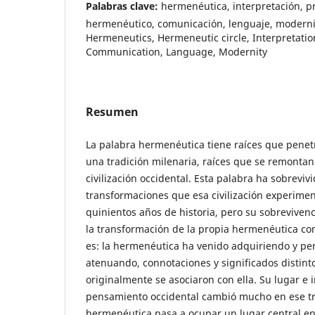
Palabras clave:
hermenéutica, interpretación, p
hermenéutico, comunicación, lenguaje, modern
Hermeneutics, Hermeneutic circle, Interpretati
Communication, Language, Modernity
Resumen
La palabra hermenéutica tiene raíces que pene
una tradición milenaria, raíces que se remontan 
civilización occidental. Esta palabra ha sobrevivi
transformaciones que esa civilización experime
quinientos años de historia, pero su sobrevive
la transformación de la propia hermenéutica con
es: la hermenéutica ha venido adquiriendo y p
atenuando, connotaciones y significados distint
originalmente se asociaron con ella. Su lugar e 
pensamiento occidental cambió mucho en ese tr
hermenéutica pasa a ocupar un lugar central e