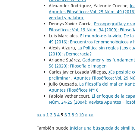
Alexander Rodríguez, Yalennie Cueche,
Je
Apuntes Filosóficos: Vol. 25 Núm. 49 (201
verdad y palabra.
Dennys Xavier García,
Prosopografía y dra
Filosóficos: Vol. 19 Núm. 34 (2009): Filosof
Luis Marciales,
El mundo-de-la-vida. De l
49 (2016): Encuentros fenomenológicos y 
Alexis Alzuru,
La Política sin reglas (Los c
(2010): ¿Democracia?
Ariadne Suárez,
Gadamer y los fundament
56 (2020): Filosofía e imagen
Carlos Javier Lozada Villegas,
¿Es posible 
preliminar
,
Apuntes Filosóficos: Vol. 29 N
Julio Quesada,
La filosofía del mal en Kan
Apuntes Filosóficos Nº16
Fabiola Vethencourt,
El enfoque de la cap
Núm. 24-25 (2004): Revista Apuntes Filosóf
<<
<
1
2
3
4
5
6
7
8
9
10
>
>>
También puede
Iniciar una búsqueda de simili