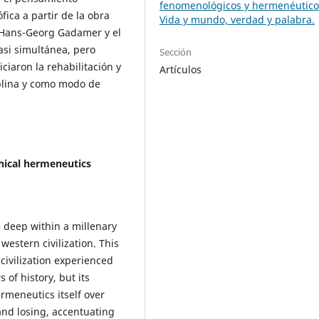
fenomenológicos y hermenéutico
ófica a partir de la obra
Vida y mundo, verdad y palabra.
Hans-Georg Gadamer y el
asi simultánea, pero
Sección
ciaron la rehabilitación y
Artículos
plina y como modo de
hical hermeneutics
 deep within a millenary
 western civilization. This
civilization experienced
of history, but its
rmeneutics itself over
and losing, accentuating