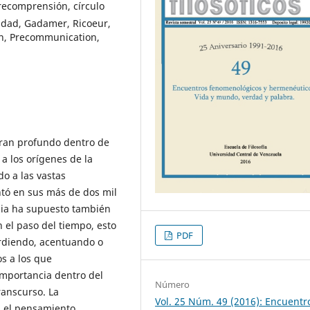
recomprensión, círculo
idad, Gadamer, Ricoeur,
on, Precommunication,
tran profundo dentro de
a los orígenes de la
do a las vastas
ntó en sus más de dos mil
ncia ha supuesto también
 el paso del tiempo, esto
PDF
erdiendo, acentuando o
os a los que
importancia dentro del
Número
anscurso. La
Vol. 25 Núm. 49 (2016): Encuentr
n el pensamiento