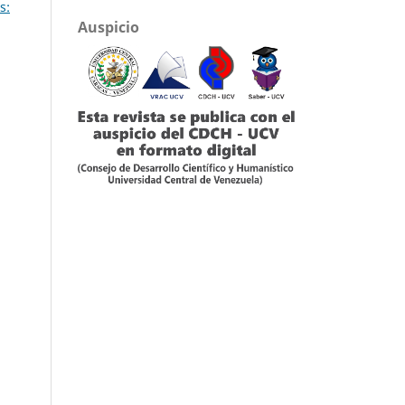
s:
Auspicio