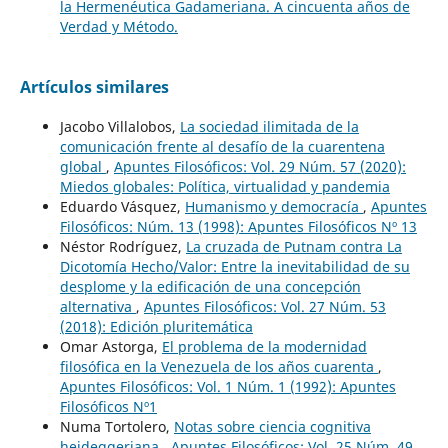
la Hermenéutica Gadameriana. A cincuenta años de
Verdad y Método.
Artículos similares
Jacobo Villalobos,
La sociedad ilimitada de la
comunicación frente al desafío de la cuarentena
global
,
Apuntes Filosóficos: Vol. 29 Núm. 57 (2020):
Miedos globales: Política, virtualidad y pandemia
Eduardo Vásquez,
Humanismo y democracía
,
Apuntes
Filosóficos: Núm. 13 (1998): Apuntes Filosóficos Nº 13
Néstor Rodríguez,
La cruzada de Putnam contra La
Dicotomía Hecho/Valor: Entre la inevitabilidad de su
desplome y la edificación de una concepción
alternativa
,
Apuntes Filosóficos: Vol. 27 Núm. 53
(2018): Edición pluritemática
Omar Astorga,
El problema de la modernidad
filosófica en la Venezuela de los años cuarenta
,
Apuntes Filosóficos: Vol. 1 Núm. 1 (1992): Apuntes
Filosóficos Nº1
Numa Tortolero,
Notas sobre ciencia cognitiva
heideggeriana
,
Apuntes Filosóficos: Vol. 25 Núm. 49