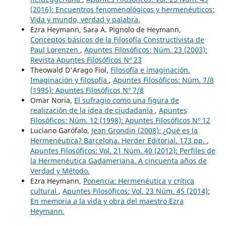
(2016): Encuentros fenomenológicos y hermenéuticos:
Vida y mundo, verdad y palabra.
Ezra Heymann, Sara A. Pignolo de Heymann,
Conceptos básicos de la Filosofía Constructivista de
Paul Lorenzen
,
Apuntes Filosóficos: Núm. 23 (2003):
Revista Apuntes Filosóficos Nº 23
Theowald D'Arago Fiol,
Filosofía e imaginación.
Imaginación y filosofía
,
Apuntes Filosóficos: Núm. 7/8
(1995): Apuntes Filosóficos Nº 7/8
Omar Noria,
El sufragio como una figura de
realización de la idea de ciudadanía
,
Apuntes
Filosóficos: Núm. 12 (1998): Apuntes Filosóficos Nº 12
Luciano Garófalo,
Jean Grondin (2008): ¿Qué es la
Hermenéutica? Barcelona. Herder Editorial. 173 pp.
,
Apuntes Filosóficos: Vol. 21 Núm. 40 (2012): Perfiles de
la Hermenéutica Gadameriana. A cincuenta años de
Verdad y Método.
Ezra Heymann,
Ponencia: Hermenéutica y crítica
cultural
,
Apuntes Filosóficos: Vol. 23 Núm. 45 (2014):
En memoria a la vida y obra del maestro Ezra
Heymann.