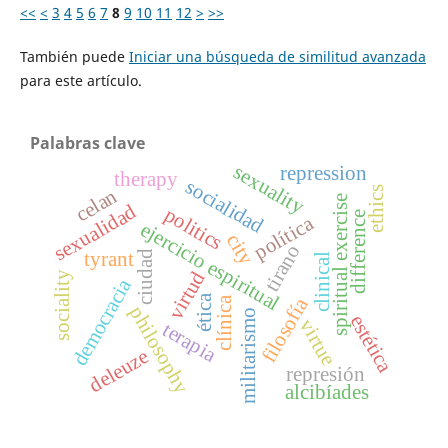
<<
<
3
4
5
6
7
8
9
10
11
12
>
>>
También puede
Iniciar una búsqueda de similitud avanzada
para este artículo.
Palabras clave
sexuality
repression
therapy
socialidad
celan
ethics
spiritual exercise
sexualidad
politics
difference
política
ejercicio espiritual
city
tirano
tyrant
ciudad
clinical
virtud
sociality
democracia
ética
filosofía
clínica
philosophy
militarismo
estética
virtue
terapia
deleuze
represión
alcibíades