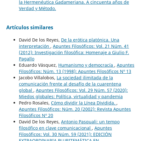
la Hermenéutica Gadameriana. A cincuenta años de
Verdad y Método.
Artículos similares
David De los Reyes,
De la erótica platónica. Una
interpretación
,
Apuntes Filosóficos: Vol. 21 Núm. 41
(2012): Investigación filosófica: Homenaje a Giulio F.
Pagallo
Eduardo Vásquez,
Humanismo y democracía
,
Apuntes
Filosóficos: Núm. 13 (1998): Apuntes Filosóficos Nº 13
Jacobo Villalobos,
La sociedad ilimitada de la
comunicación frente al desafío de la cuarentena
global
,
Apuntes Filosóficos: Vol. 29 Núm. 57 (2020):
Miedos globales: Política, virtualidad y pandemia
Pedro Rosales,
Cómo dividir la Línea Dividida.
,
Apuntes Filosóficos: Núm. 20 (2002): Revista Apuntes
Filosóficos Nº 20
David De los Reyes,
Antonio Pasquali: un tempo
filosófico en clave comunicacional
,
Apuntes
Filosóficos: Vol. 30 Núm. 59 (2021): EDICIÓN
EXTRAORDINARIA PLURITEMÁTICA EN