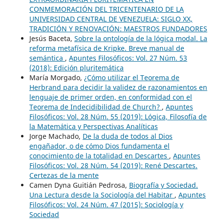
CONMEMORACIÓN DEL TRICENTENARIO DE LA
UNIVERSIDAD CENTRAL DE VENEZUELA: SIGLO XX,
TRADICIÓN Y RENOVACIÓN: MAESTROS FUNDADORES
Jesús Baceta,
Sobre la ontología de la lógica modal. La
reforma metafísica de Kripke. Breve manual de
semántica
,
Apuntes Filosóficos: Vol. 27 Núm. 53
(2018): Edición pluritemática
María Morgado,
¿Cómo utilizar el Teorema de
Herbrand para decidir la validez de razonamientos en
lenguaje de primer orden, en conformidad con el
Teorema de Indecidibilidad de Church?
,
Apuntes
Filosóficos: Vol. 28 Núm. 55 (2019): Lógica, Filosofía de
la Matemática y Perspectivas Analíticas
Jorge Machado,
De la duda de todos al Dios
engañador, o de cómo Dios fundamenta el
conocimiento de la totalidad en Descartes
,
Apuntes
Filosóficos: Vol. 28 Núm. 54 (2019): René Descartes.
Certezas de la mente
Camen Dyna Guitián Pedrosa,
Biografía y Sociedad.
Una Lectura desde la Sociología del Habitar
,
Apuntes
Filosóficos: Vol. 24 Núm. 47 (2015): Sociología y
Sociedad