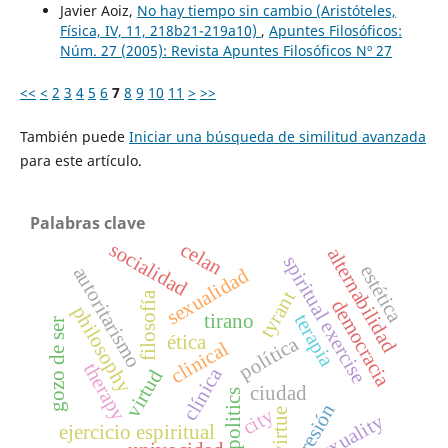
Javier Aoiz,
No hay tiempo sin cambio (Aristóteles,
Física, IV, 11, 218b21-219a10)
,
Apuntes Filosóficos:
Núm. 27 (2005): Revista Apuntes Filosóficos Nº 27
<<
<
2
3
4
5
6
7
8
9
10
11
>
>>
También puede
Iniciar una búsqueda de similitud avanzada
para este artículo.
Palabras clave
socialidad
celan
alternabilidad
spiritual exercise
estética
autoritarismo
sexualidad
tyrant
filosofía
democracia
philosophy
terapia
tirano
gozo de ser
ética
política
clinical
therapy
clínica
virtud
ciudad
politics
represión
city
virtue
sexuality
ejercicio espiritual