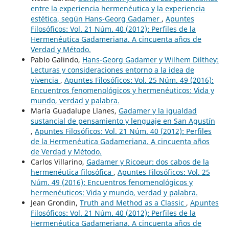
entre la experiencia hermenéutica y la experiencia
estética, según Hans-Georg Gadamer
,
Apuntes
Filosóficos: Vol. 21 Núm. 40 (2012): Perfiles de la
Hermenéutica Gadameriana. A cincuenta años de
Verdad y Método.
Pablo Galindo,
Hans-Georg Gadamer y Wilhem Dilthey:
Lecturas y consideraciones entorno a la idea de
vivencia
,
Apuntes Filosóficos: Vol. 25 Núm. 49 (2016):
Encuentros fenomenológicos y hermenéuticos: Vida y
mundo, verdad y palabra.
María Guadalupe Llanes,
Gadamer y la igualdad
sustancial de pensamiento y lenguaje en San Agustín
,
Apuntes Filosóficos: Vol. 21 Núm. 40 (2012): Perfiles
de la Hermenéutica Gadameriana. A cincuenta años
de Verdad y Método.
Carlos Villarino,
Gadamer y Ricoeur: dos cabos de la
hermenéutica filosófica
,
Apuntes Filosóficos: Vol. 25
Núm. 49 (2016): Encuentros fenomenológicos y
hermenéuticos: Vida y mundo, verdad y palabra.
Jean Grondin,
Truth and Method as a Classic
,
Apuntes
Filosóficos: Vol. 21 Núm. 40 (2012): Perfiles de la
Hermenéutica Gadameriana. A cincuenta años de