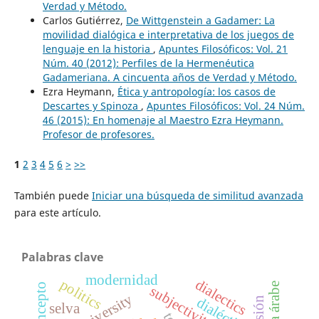
Verdad y Método.
Carlos Gutiérrez,
De Wittgenstein a Gadamer: La
movilidad dialógica e interpretativa de los juegos de
lenguaje en la historia
,
Apuntes Filosóficos: Vol. 21
Núm. 40 (2012): Perfiles de la Hermenéutica
Gadameriana. A cincuenta años de Verdad y Método.
Ezra Heymann,
Ética y antropología: los casos de
Descartes y Spinoza
,
Apuntes Filosóficos: Vol. 24 Núm.
46 (2015): En homenaje al Maestro Ezra Heymann.
Profesor de profesores.
1
2
3
4
5
6
>
>>
También puede
Iniciar una búsqueda de similitud avanzada
para este artículo.
Palabras clave
modernidad
dialectics
politics
concepto
subjectivity
university
dialéctica
selva