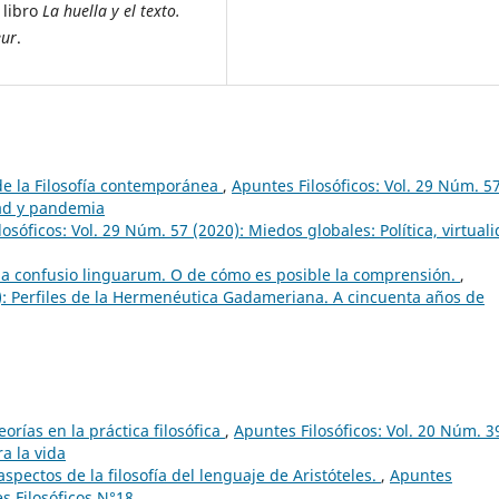
 libro
La huella y el texto.
eur
.
e la Filosofía contemporánea
,
Apuntes Filosóficos: Vol. 29 Núm. 5
idad y pandemia
osóficos: Vol. 29 Núm. 57 (2020): Miedos globales: Política, virtual
 la confusio linguarum. O de cómo es posible la comprensión.
,
2): Perfiles de la Hermenéutica Gadameriana. A cincuenta años de
orías en la práctica filosófica
,
Apuntes Filosóficos: Vol. 20 Núm. 3
ra la vida
pectos de la filosofía del lenguaje de Aristóteles.
,
Apuntes
es Filosóficos N°18