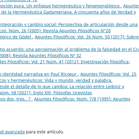
rcepción pura. Un enfoque hermenéutico y fenomenológico
,
Apunte
iles de la Hermenéutica Gadameriana. A cincuenta años de Verdad y
ntegración y cambio social: Perspectiva de articulación desde una
cos: Núm. 26 (2005): Revista Apuntes Filosóficos N°26
lógico de Gödel
,
Apuntes Filosóficos: Vol. 26 Núm. 50 (2017): Sobre
omo acuerdo: una aproximación al problema de la falsedad en el Cra
2008): Revista Apuntes Filosóficos Nº 32
es Filosóficos: Vol. 21 Núm. 41 (2012): Investigación filosófica:
 identidad narrativa en Paul Ricoeur
,
Apuntes Filosóficos: Vol. 25
os y hermenéuticos: Vida y mundo, verdad y palabra.
sde el detalle de lo que cambia: La relación entre Leibniz y
Núm. 58 (2021): Siglo XXI, Filósofas Ucevistas
o dos, tres.. ?
,
Apuntes Filosóficos: Núm. 7/8 (1995): Apuntes
tud avanzada
para este artículo.