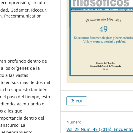
recomprensión, círculo
idad, Gadamer, Ricoeur,
on, Precommunication,
tran profundo dentro de
a los orígenes de la
do a las vastas
ntó en sus más de dos mil
ncia ha supuesto también
 el paso del tiempo, esto
PDF
erdiendo, acentuando o
os a los que
importancia dentro del
Número
anscurso. La
Vol. 25 Núm. 49 (2016): Encuentr
n el pensamiento