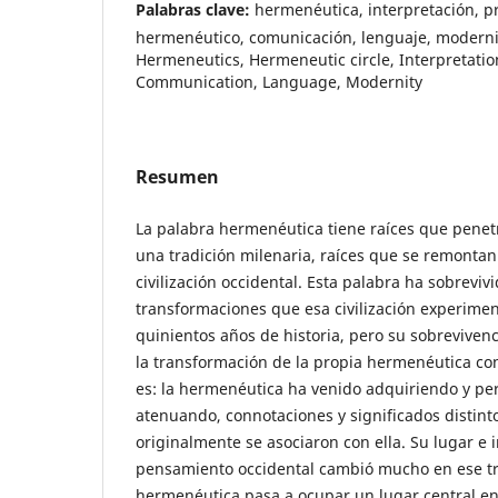
Palabras clave:
hermenéutica, interpretación, p
hermenéutico, comunicación, lenguaje, modern
Hermeneutics, Hermeneutic circle, Interpretati
Communication, Language, Modernity
Resumen
La palabra hermenéutica tiene raíces que pene
una tradición milenaria, raíces que se remontan 
civilización occidental. Esta palabra ha sobrevivi
transformaciones que esa civilización experime
quinientos años de historia, pero su sobrevive
la transformación de la propia hermenéutica con
es: la hermenéutica ha venido adquiriendo y p
atenuando, connotaciones y significados distint
originalmente se asociaron con ella. Su lugar e 
pensamiento occidental cambió mucho en ese tr
hermenéutica pasa a ocupar un lugar central e