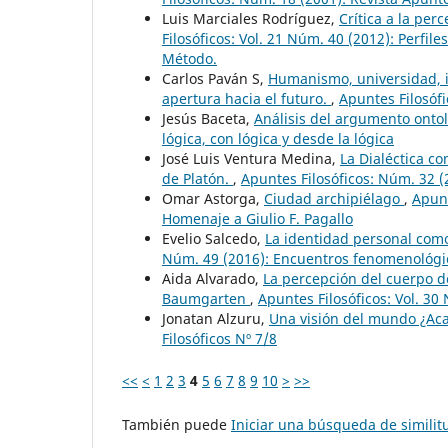
Luis Marciales Rodríguez,
Crítica a la pe
Filosóficos: Vol. 21 Núm. 40 (2012): Perf
Método.
Carlos Paván S,
Humanismo, universidad, i
apertura hacia el futuro.
,
Apuntes Filosófi
Jesús Baceta,
Análisis del argumento onto
lógica, con lógica y desde la lógica
José Luis Ventura Medina,
La Dialéctica c
de Platón.
,
Apuntes Filosóficos: Núm. 32 (
Omar Astorga,
Ciudad archipiélago
,
Apunt
Homenaje a Giulio F. Pagallo
Evelio Salcedo,
La identidad personal como
Núm. 49 (2016): Encuentros fenomenológic
Aida Alvarado,
La percepción del cuerpo de
Baumgarten
,
Apuntes Filosóficos: Vol. 30 
Jonatan Alzuru,
Una visión del mundo ¿Acas
Filosóficos Nº 7/8
<<
<
1
2
3
4
5
6
7
8
9
10
>
>>
También puede
Iniciar una búsqueda de simili