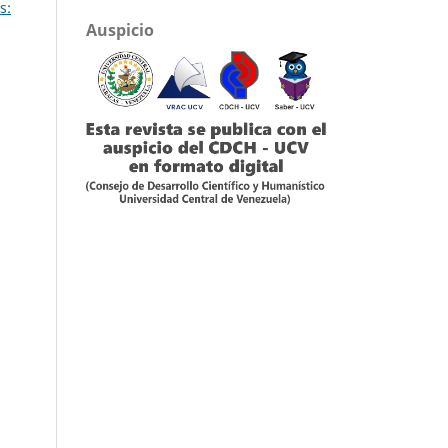
s:
Auspicio