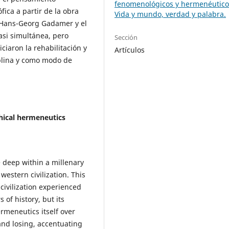
fenomenológicos y hermenéutico
ófica a partir de la obra
Vida y mundo, verdad y palabra.
Hans-Georg Gadamer y el
asi simultánea, pero
Sección
ciaron la rehabilitación y
Artículos
plina y como modo de
hical hermeneutics
 deep within a millenary
 western civilization. This
civilization experienced
of history, but its
rmeneutics itself over
and losing, accentuating