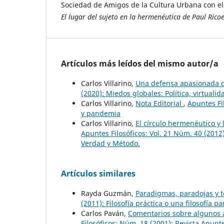
Sociedad de Amigos de la Cultura Urbana con el
El lugar del sujeto en la hermenéutica de Paul Rico
Artículos más leídos del mismo autor/a
Carlos Villarino,
Una defensa apasionada d
(2020): Miedos globales: Política, virtual
Carlos Villarino,
Nota Editorial
,
Apuntes Fil
y pandemia
Carlos Villarino,
El círculo hermenéutico y
Apuntes Filosóficos: Vol. 21 Núm. 40 (201
Verdad y Método.
Artículos similares
Rayda Guzmán,
Paradigmas, paradojas y te
(2011): Filosofía práctica o una filosofía pa
Carlos Paván,
Comentarios sobre algunos as
Filosóficos: Núm. 18 (2001): Revista Apunt