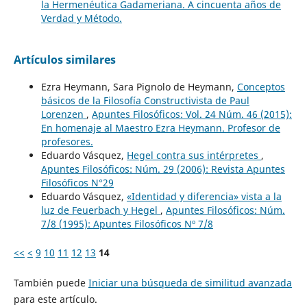
la Hermenéutica Gadameriana. A cincuenta años de
Verdad y Método.
Artículos similares
Ezra Heymann, Sara Pignolo de Heymann,
Conceptos
básicos de la Filosofía Constructivista de Paul
Lorenzen
,
Apuntes Filosóficos: Vol. 24 Núm. 46 (2015):
En homenaje al Maestro Ezra Heymann. Profesor de
profesores.
Eduardo Vásquez,
Hegel contra sus intérpretes
,
Apuntes Filosóficos: Núm. 29 (2006): Revista Apuntes
Filosóficos N°29
Eduardo Vásquez,
«Identidad y diferencia» vista a la
luz de Feuerbach y Hegel
,
Apuntes Filosóficos: Núm.
7/8 (1995): Apuntes Filosóficos Nº 7/8
<<
<
9
10
11
12
13
14
También puede
Iniciar una búsqueda de similitud avanzada
para este artículo.