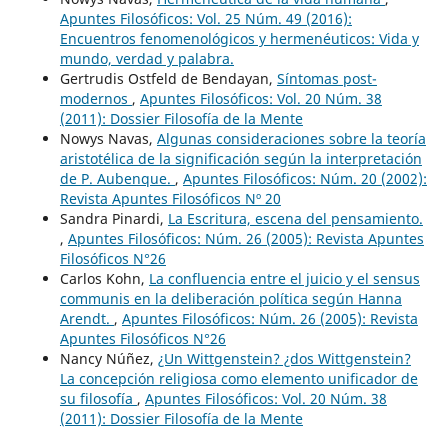
Apuntes Filosóficos: Vol. 25 Núm. 49 (2016):
Encuentros fenomenológicos y hermenéuticos: Vida y
mundo, verdad y palabra.
Gertrudis Ostfeld de Bendayan,
Síntomas post-
modernos
,
Apuntes Filosóficos: Vol. 20 Núm. 38
(2011): Dossier Filosofía de la Mente
Nowys Navas,
Algunas consideraciones sobre la teoría
aristotélica de la significación según la interpretación
de P. Aubenque.
,
Apuntes Filosóficos: Núm. 20 (2002):
Revista Apuntes Filosóficos Nº 20
Sandra Pinardi,
La Escritura, escena del pensamiento.
,
Apuntes Filosóficos: Núm. 26 (2005): Revista Apuntes
Filosóficos N°26
Carlos Kohn,
La confluencia entre el juicio y el sensus
communis en la deliberación política según Hanna
Arendt.
,
Apuntes Filosóficos: Núm. 26 (2005): Revista
Apuntes Filosóficos N°26
Nancy Núñez,
¿Un Wittgenstein? ¿dos Wittgenstein?
La concepción religiosa como elemento unificador de
su filosofía
,
Apuntes Filosóficos: Vol. 20 Núm. 38
(2011): Dossier Filosofía de la Mente