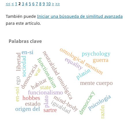
<<
<
1
2
3
4
5
6
7
8
9
10
>
>>
También puede
Iniciar una búsqueda de similitud avanzada
para este artículo.
Palabras clave
ontological monism
en-si
neutralidad ontológica
psychology
libertad
sociedad
equality
functionalism
guerra
democracia
war
platón
ego
habitar
mente cuerpo
state
en-soi
funcionalismo
democracy
psicología
mind-body
hobbes
plato
igualdad
estado
razón
origen del
sartre