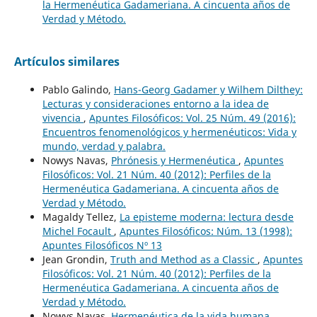
la Hermenéutica Gadameriana. A cincuenta años de
Verdad y Método.
Artículos similares
Pablo Galindo,
Hans-Georg Gadamer y Wilhem Dilthey:
Lecturas y consideraciones entorno a la idea de
vivencia
,
Apuntes Filosóficos: Vol. 25 Núm. 49 (2016):
Encuentros fenomenológicos y hermenéuticos: Vida y
mundo, verdad y palabra.
Nowys Navas,
Phrónesis y Hermenéutica
,
Apuntes
Filosóficos: Vol. 21 Núm. 40 (2012): Perfiles de la
Hermenéutica Gadameriana. A cincuenta años de
Verdad y Método.
Magaldy Tellez,
La episteme moderna: lectura desde
Michel Focault
,
Apuntes Filosóficos: Núm. 13 (1998):
Apuntes Filosóficos Nº 13
Jean Grondin,
Truth and Method as a Classic
,
Apuntes
Filosóficos: Vol. 21 Núm. 40 (2012): Perfiles de la
Hermenéutica Gadameriana. A cincuenta años de
Verdad y Método.
Nowys Navas,
Hermenéutica de la vida humana
,