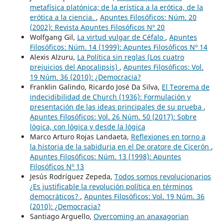
metafísica platónica; de la erística a la erótica, de la
erótica a la ciencia.
,
Apuntes Filosóficos: Núm. 20
(2002): Revista Apuntes Filosóficos Nº 20
Wolfgang Gil,
La virtud vulgar de Céfalo
,
Apuntes
Filosóficos: Núm. 14 (1999): Apuntes Filosóficos Nº 14
Alexis Alzuru,
La Política sin reglas (Los cuatro
prejuicios del Apocalipsis)
,
Apuntes Filosóficos: Vol.
19 Núm. 36 (2010): ¿Democracia?
Franklin Galindo, Ricardo José Da Silva,
El Teorema de
indecidibilidad de Church (1936): Formulación y
presentación de las ideas principales de su prueba
,
Apuntes Filosóficos: Vol. 26 Núm. 50 (2017): Sobre
lógica, con lógica y desde la lógica
Marco Arturo Rojas Landaeta,
Reflexiones en torno a
la historia de la sabiduria en el De oratore de Cicerón
,
Apuntes Filosóficos: Núm. 13 (1998): Apuntes
Filosóficos Nº 13
Jesús Rodríguez Zepeda,
Todos somos revolucionarios
¿Es justificable la revolución política en términos
democráticos?
,
Apuntes Filosóficos: Vol. 19 Núm. 36
(2010): ¿Democracia?
Santiago Arguello,
Overcoming an anaxagorian