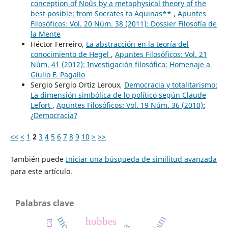
conception of Noûs by a metaphysical theory of the
best posible: from Socrates to Aquinas**
,
Apuntes
Filosóficos: Vol. 20 Núm. 38 (2011): Dossier Filosofía de
la Mente
Héctor Ferreiro,
La abstracción en la teoría del
conocimiento de Hegel
,
Apuntes Filosóficos: Vol. 21
Núm. 41 (2012): Investigación filosófica: Homenaje a
Giulio F. Pagallo
Sergio Sergio Ortiz Leroux,
Democracia y totalitarismo:
La dimensión simbólica de lo político según Claude
Lefort
,
Apuntes Filosóficos: Vol. 19 Núm. 36 (2010):
¿Democracia?
<<
<
1
2
3
4
5
6
7
8
9
10
>
>>
También puede
Iniciar una búsqueda de similitud avanzada
para este artículo.
Palabras clave
hobbes