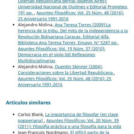
Libertad Republicana Bernal (Buenos Aires):
Universidad Nacional de Quilmes y Editorial Prometeo,
191 pp.
,
Apuntes Filosóficos: Vol. 25 Núm. 48 (2016):
25 Aniversario 1991-2016
Alejandro Molina,
Ana Teresa Torres (2009):La
herencia de la tribu. Del mito de la independencia a la
Revolución Bolivariana Caracas. Editorial Alfa,
Biblioteca Ana Teresa Torres, Ensayo, N° 5287 pp
,
Apuntes Filosóficos: Vol. 19 Núm. 37 (2010):
Democracia en el siglo XXI Reflexiones
Multidisciplinarias
Alejandro Molina,
Quentin Skinner (2004):
Consideraciones sobre la Libertad Republicana
,
Apuntes Filosóficos: Vol. 25 Núm. 48 (2016): 25
Aniversario 1991-2016
Artículos similares
Carlos Blank,
La importancia de filosofar (en clave
popperiana)
,
Apuntes Filosóficos: Vol. 20 Núm. 39
(2011): Filosofía práctica o una filosofía para la vida
Jean-François Nordmann,
El difícil parto de la