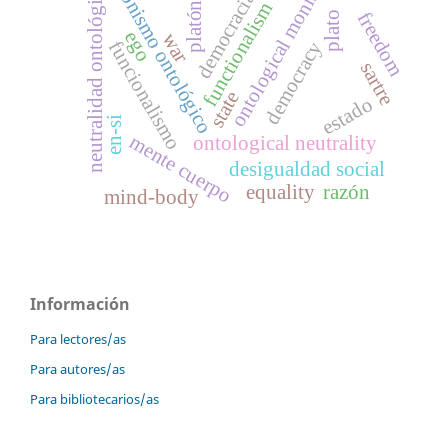
ontological monism
monismo ontológico
neutralidad ontológica
democracia
functionalism
platón
freedom
plato
ego
war
funcionalismo
democracy
sartre
state
estado
en-si
mente cuerpo
ontological neutrality
desigualdad social
equality
razón
mind-body
Información
Para lectores/as
Para autores/as
Para bibliotecarios/as