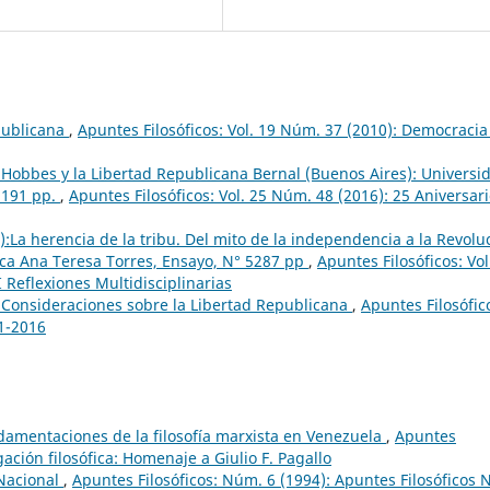
epublicana
,
Apuntes Filosóficos: Vol. 19 Núm. 37 (2010): Democracia
 Hobbes y la Libertad Republicana Bernal (Buenos Aires): Universi
 191 pp.
,
Apuntes Filosóficos: Vol. 25 Núm. 48 (2016): 25 Aniversar
:La herencia de la tribu. Del mito de la independencia a la Revolu
oteca Ana Teresa Torres, Ensayo, N° 5287 pp
,
Apuntes Filosóficos: Vol
 Reflexiones Multidisciplinarias
 Consideraciones sobre la Libertad Republicana
,
Apuntes Filosófic
91-2016
damentaciones de la filosofía marxista en Venezuela
,
Apuntes
gación filosófica: Homenaje a Giulio F. Pagallo
 Nacional
,
Apuntes Filosóficos: Núm. 6 (1994): Apuntes Filosóficos 