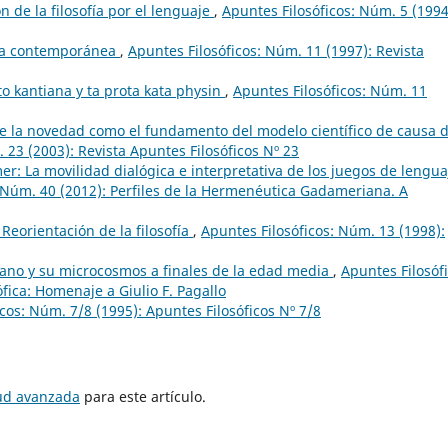
n de la filosofía por el lenguaje
,
Apuntes Filosóficos: Núm. 5 (1994
gia contemporánea
,
Apuntes Filosóficos: Núm. 11 (1997): Revista
to kantiana y ta prota kata physin
,
Apuntes Filosóficos: Núm. 11
e la novedad como el fundamento del modelo científico de causa d
 23 (2003): Revista Apuntes Filosóficos Nº 23
r: La movilidad dialógica e interpretativa de los juegos de lengua
1 Núm. 40 (2012): Perfiles de la Hermenéutica Gadameriana. A
Reorientación de la filosofía
,
Apuntes Filosóficos: Núm. 13 (1998):
esano y su microcosmos a finales de la edad media
,
Apuntes Filosófi
ófica: Homenaje a Giulio F. Pagallo
cos: Núm. 7/8 (1995): Apuntes Filosóficos Nº 7/8
tud avanzada
para este artículo.