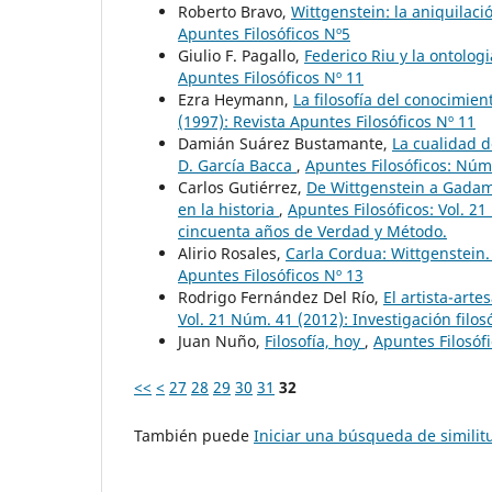
Roberto Bravo,
Wittgenstein: la aniquilació
Apuntes Filosóficos Nº5
Giulio F. Pagallo,
Federico Riu y la ontolo
Apuntes Filosóficos Nº 11
Ezra Heymann,
La filosofía del conocimien
(1997): Revista Apuntes Filosóficos Nº 11
Damián Suárez Bustamante,
La cualidad d
D. García Bacca
,
Apuntes Filosóficos: Núm.
Carlos Gutiérrez,
De Wittgenstein a Gadame
en la historia
,
Apuntes Filosóficos: Vol. 2
cincuenta años de Verdad y Método.
Alirio Rosales,
Carla Cordua: Wittgenstein. 
Apuntes Filosóficos Nº 13
Rodrigo Fernández Del Río,
El artista-art
Vol. 21 Núm. 41 (2012): Investigación filos
Juan Nuño,
Filosofía, hoy
,
Apuntes Filosófi
<<
<
27
28
29
30
31
32
También puede
Iniciar una búsqueda de simili