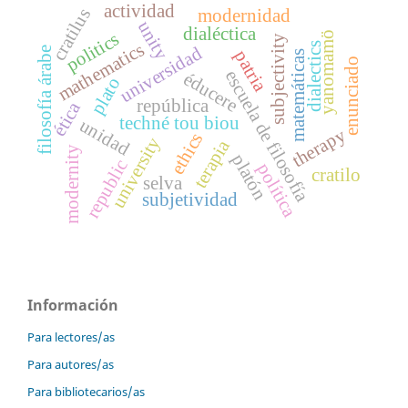
actividad
cratilus
modernidad
unity
dialéctica
yanomamö
politics
subjectivity
mathematics
dialectics
universidad
filosofía árabe
patria
matemáticas
enunciado
escuela de filosofía
éducere
plato
república
ética
techné tou biou
unidad
therapy
ethics
university
terapia
modernity
platón
republic
política
cratilo
selva
subjetividad
Información
Para lectores/as
Para autores/as
Para bibliotecarios/as