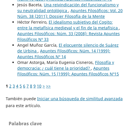
Jesús Baceta,
Una reivindicación del funcionalismo y
su neutralidad ontológica
,
Apuntes Filosóficos: Vol. 20
Núm. 38 (2011): Dossier Filosofía de la Mente
Héctor Ferreiro,
El idealismo subjetivo del Cogito:
entre la metafísica medieval y el fin de la metafísica
,
Apuntes Filosóficos: Núm. 33 (2008): Revista Apuntes
Filosóficos Nº 33
Angel Muñoz García,
El elocuente silencio de Suárez
de Urbina
,
Apuntes Filosóficos: Núm. 14 (1999):
Apuntes Filosóficos Nº 14
Omar Astorga, María Eugenia Cisneros,
Filosofía y
democracia: ¿ cuál tiene la prioridad?
,
Apuntes
Filosóficos: Núm. 15 (1999): Apuntes Filosóficos Nº15
1
2
3
4
5
6
7
8
9
10
>
>>
También puede
Iniciar una búsqueda de similitud avanzada
para este artículo.
Palabras clave