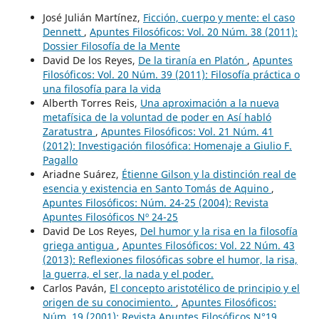
José Julián Martínez,
Ficción, cuerpo y mente: el caso
Dennett
,
Apuntes Filosóficos: Vol. 20 Núm. 38 (2011):
Dossier Filosofía de la Mente
David De los Reyes,
De la tiranía en Platón
,
Apuntes
Filosóficos: Vol. 20 Núm. 39 (2011): Filosofía práctica o
una filosofía para la vida
Alberth Torres Reis,
Una aproximación a la nueva
metafísica de la voluntad de poder en Así habló
Zaratustra
,
Apuntes Filosóficos: Vol. 21 Núm. 41
(2012): Investigación filosófica: Homenaje a Giulio F.
Pagallo
Ariadne Suárez,
Étienne Gilson y la distinción real de
esencia y existencia en Santo Tomás de Aquino
,
Apuntes Filosóficos: Núm. 24-25 (2004): Revista
Apuntes Filosóficos Nº 24-25
David De Los Reyes,
Del humor y la risa en la filosofía
griega antigua
,
Apuntes Filosóficos: Vol. 22 Núm. 43
(2013): Reflexiones filosóficas sobre el humor, la risa,
la guerra, el ser, la nada y el poder.
Carlos Paván,
El concepto aristotélico de principio y el
origen de su conocimiento.
,
Apuntes Filosóficos:
Núm. 19 (2001): Revista Apuntes Filosóficos N°19