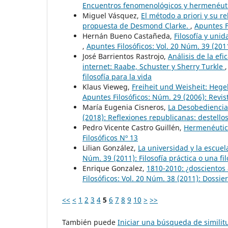
Encuentros fenomenológicos y hermenéuti
Miguel Vásquez,
El método a priori y su r
propuesta de Desmond Clarke.
,
Apuntes F
Hernán Bueno Castañeda,
Filosofía y uni
,
Apuntes Filosóficos: Vol. 20 Núm. 39 (2011)
José Barrientos Rastrojo,
Análisis de la efi
internet: Raabe, Schuster y Sherry Turkle
filosofía para la vida
Klaus Vieweg,
Freiheit und Weisheit: Hege
Apuntes Filosóficos: Núm. 29 (2006): Revis
María Eugenia Cisneros,
La Desobediencia 
(2018): Reflexiones republicanas: destellos
Pedro Vicente Castro Guillén,
Hermenéutic
Filosóficos Nº 13
Lilian González,
La universidad y la escuel
Núm. 39 (2011): Filosofía práctica o una fil
Enrique Gonzalez,
1810-2010: ¿doscientos
Filosóficos: Vol. 20 Núm. 38 (2011): Dossier
<<
<
1
2
3
4
5
6
7
8
9
10
>
>>
También puede
Iniciar una búsqueda de simili