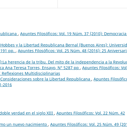
epublicana
,
Apuntes Filosóficos: Vol. 19 Núm. 37 (2010): Democracia
 Hobbes y la Libertad Republicana Bernal (Buenos Aires): Universi
 191 pp.
,
Apuntes Filosóficos: Vol. 25 Núm. 48 (2016): 25 Aniversar
:La herencia de la tribu. Del mito de la independencia a la Revolu
oteca Ana Teresa Torres, Ensayo, N° 5287 pp
,
Apuntes Filosóficos: Vol
 Reflexiones Multidisciplinarias
 Consideraciones sobre la Libertad Republicana
,
Apuntes Filosófic
91-2016
 doble verdad en el siglo XIII
,
Apuntes Filosóficos: Vol. 22 Núm. 42
omo un nuevo nacimiento
,
Apuntes Filosóficos: Vol. 25 Núm. 49 (20