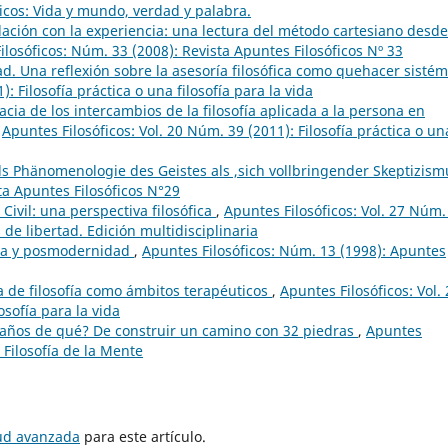
cos: Vida y mundo, verdad y palabra.
elación con la experiencia: una lectura del método cartesiano desde
ilosóficos: Núm. 33 (2008): Revista Apuntes Filosóficos Nº 33
dad. Una reflexión sobre la asesoría filosófica como quehacer sistém
: Filosofía práctica o una filosofía para la vida
cacia de los intercambios de la filosofía aplicada a la persona en
,
Apuntes Filosóficos: Vol. 20 Núm. 39 (2011): Filosofía práctica o un
ls Phänomenologie des Geistes als ,sich vollbringender Skeptizis
ta Apuntes Filosóficos N°29
Civil: una perspectiva filosófica
,
Apuntes Filosóficos: Vol. 27 Núm.
 de libertad. Edición multidisciplinaria
a y posmodernidad
,
Apuntes Filosóficos: Núm. 13 (1998): Apuntes
a de filosofía como ámbitos terapéuticos
,
Apuntes Filosóficos: Vol.
osofía para la vida
 años de qué? De construir un camino con 32 piedras
,
Apuntes
 Filosofía de la Mente
tud avanzada
para este artículo.