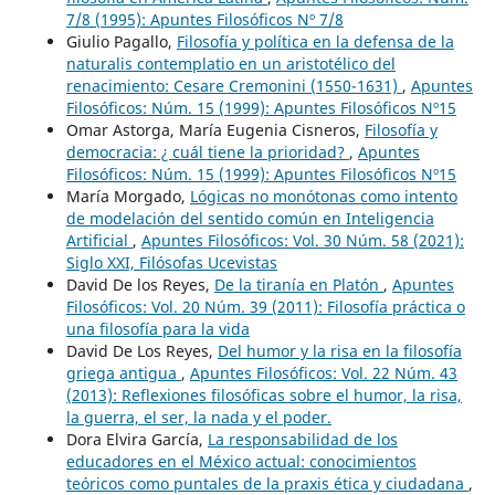
7/8 (1995): Apuntes Filosóficos Nº 7/8
Giulio Pagallo,
Filosofía y política en la defensa de la
naturalis contemplatio en un aristotélico del
renacimiento: Cesare Cremonini (1550-1631)
,
Apuntes
Filosóficos: Núm. 15 (1999): Apuntes Filosóficos Nº15
Omar Astorga, María Eugenia Cisneros,
Filosofía y
democracia: ¿ cuál tiene la prioridad?
,
Apuntes
Filosóficos: Núm. 15 (1999): Apuntes Filosóficos Nº15
María Morgado,
Lógicas no monótonas como intento
de modelación del sentido común en Inteligencia
Artificial
,
Apuntes Filosóficos: Vol. 30 Núm. 58 (2021):
Siglo XXI, Filósofas Ucevistas
David De los Reyes,
De la tiranía en Platón
,
Apuntes
Filosóficos: Vol. 20 Núm. 39 (2011): Filosofía práctica o
una filosofía para la vida
David De Los Reyes,
Del humor y la risa en la filosofía
griega antigua
,
Apuntes Filosóficos: Vol. 22 Núm. 43
(2013): Reflexiones filosóficas sobre el humor, la risa,
la guerra, el ser, la nada y el poder.
Dora Elvira García,
La responsabilidad de los
educadores en el México actual: conocimientos
teóricos como puntales de la praxis ética y ciudadana
,