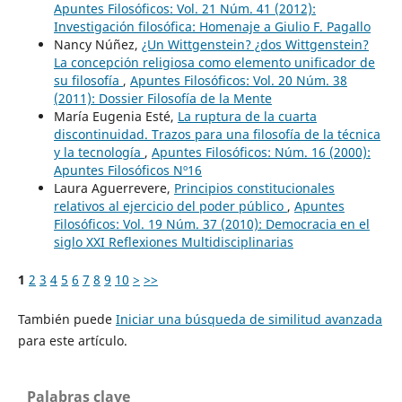
Apuntes Filosóficos: Vol. 21 Núm. 41 (2012):
Investigación filosófica: Homenaje a Giulio F. Pagallo
Nancy Núñez,
¿Un Wittgenstein? ¿dos Wittgenstein?
La concepción religiosa como elemento unificador de
su filosofía
,
Apuntes Filosóficos: Vol. 20 Núm. 38
(2011): Dossier Filosofía de la Mente
María Eugenia Esté,
La ruptura de la cuarta
discontinuidad. Trazos para una filosofía de la técnica
y la tecnología
,
Apuntes Filosóficos: Núm. 16 (2000):
Apuntes Filosóficos Nº16
Laura Aguerrevere,
Principios constitucionales
relativos al ejercicio del poder público
,
Apuntes
Filosóficos: Vol. 19 Núm. 37 (2010): Democracia en el
siglo XXI Reflexiones Multidisciplinarias
1
2
3
4
5
6
7
8
9
10
>
>>
También puede
Iniciar una búsqueda de similitud avanzada
para este artículo.
Palabras clave