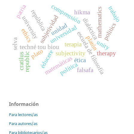
comprensión
patria
trabajo
mathematics
república
hikma
subjetividad
university
dialéctica
politics
unidad
universidad
ethics
escuela de filosofía
platón
selva
unity
terapia
techné tou biou
plato
éducere
subjectivity
therapy
republic
cratilus
matemáticas
ética
política
falsafa
Información
Para lectores/as
Para autores/as
Para bibliotecarios/as