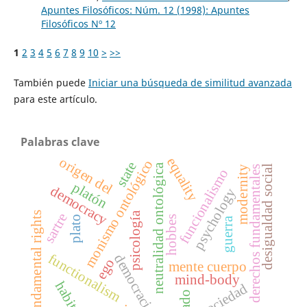
Apuntes Filosóficos: Núm. 12 (1998): Apuntes
Filosóficos Nº 12
1
2
3
4
5
6
7
8
9
10
>
>>
También puede
Iniciar una búsqueda de similitud avanzada
para este artículo.
Palabras clave
origen del
equality
monismo ontológico
state
neutralidad ontológica
desigualdad social
derechos fundamentales
modernity
funcionalismo
platón
democracy
psychology
sartre
psicología
fundamental rights
plato
hobbes
guerra
functionalism
democracia
ego
mente cuerpo
mind-body
habitar
sociedad