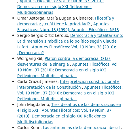
,
Apuntes Filosóficos: Vol. 19 Núm. 37 (2010):
Democracia en el siglo XXI Reflexiones
Multidisciplinarias
Omar Astorga, María Eugenia Cisneros,
Filosofía y
democracia: ¿ cuál tiene la prioridad?
,
Apuntes
Filosóficos: Núm. 15 (1999): Apuntes Filosóficos Nº15
Sergio Sergio Ortiz Leroux,
Democracia y totalitarismo:
La dimensión simbólica de lo político según Claude
Lefort
,
Apuntes Filosóficos: Vol. 19 Núm. 36 (2010):
¿Democracia?
Wolfgang Gil,
Platón contra la democracia. O las
desventuras de la sinergia
,
Apuntes Filosóficos: Vol.
19 Núm. 37 (2010): Democracia en el siglo XXI
Reflexiones Multidisciplinarias
Carla Crazut Jiménez,
Interpretación constitucional e
interpretación de la Constitución
,
Apuntes Filosóficos:
Vol. 19 Núm. 37 (2010): Democracia en el siglo XXI
Reflexiones Multidisciplinarias
John Magdaleno,
Tres desafíos de las democracias en
el siglo XXI
,
Apuntes Filosóficos: Vol. 19 Núm. 37
(2010): Democracia en el siglo XXI Reflexiones
Multidisciplinarias
Carlos Kohn,
Las antinomias de la democracia liberal
,