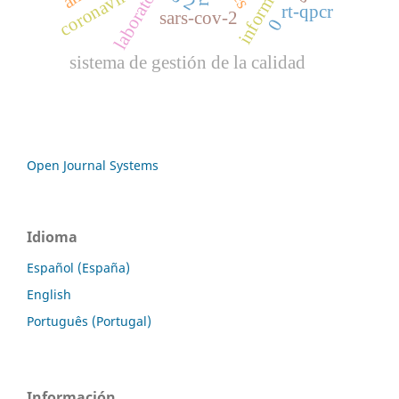
coronavirus
informe
rt-qpcr
sars-cov-2
0
sistema de gestión de la calidad
Open Journal Systems
Idioma
Español (España)
English
Português (Portugal)
Información