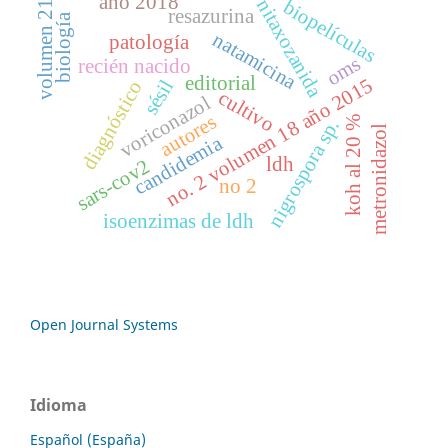
año 2018
nitaxozanida
biopelículas
volumen 21
resazurina
biología
natamicina
patología
oms
recién nacido
editorial
no. 2 volumen 18 año 2015
sésil
diagnóstico
cultivo
voriconazol
autores
koh al 20 %
nigrospora sp.
metronidazol
candidemia
ldh
sars-cov2
no 2
isoenzimas de ldh
Open Journal Systems
Idioma
Español (España)