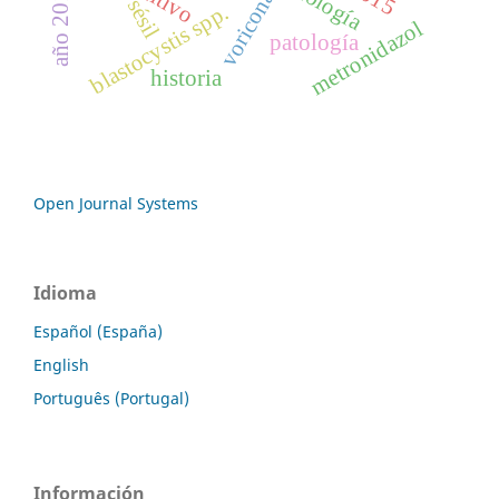
voriconazol
cultivo
biología
año 2018
sésil
blastocystis spp.
metronidazol
patología
historia
Open Journal Systems
Idioma
Español (España)
English
Português (Portugal)
Información