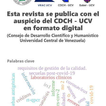
Palabras clave
requisitos de gestión de la calidad.
secuelas post-covid-19
información
pruebas antigénicas
laboratorios clínicos
coronavirus
informe
no 2
irs1
autores
covid-19
sars-cov-2
uroanálisis
créditos
0
resultados
oms
errores
rt-qpcr