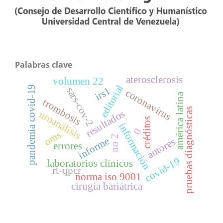
Palabras clave
aterosclerosis
volumen 22
editorial
pandemia covid-19
irs1
sars-cov-2
coronavirus
américa latina
trombosis
pruebas diagnósticas
resultados
uroanálisis
créditos
información
0
oms
no 2
informe
autores
errores
covid-19
laboratorios clínicos
rt-qpcr
norma iso 9001
cirugía bariátrica