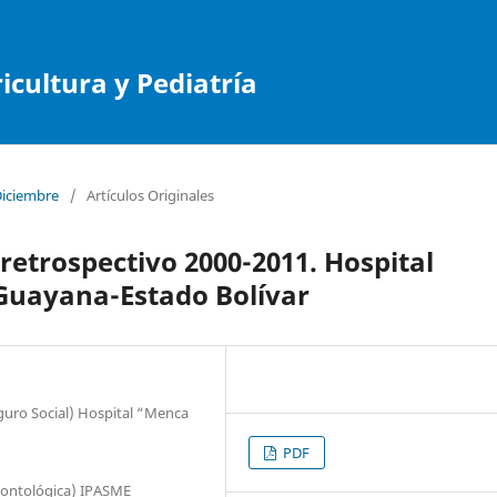
cultura y Pediatría
Diciembre
/
Artículos Originales
retrospectivo 2000-2011. Hospital
Guayana-Estado Bolívar
eguro Social) Hospital “Menca
PDF
dontológica) IPASME