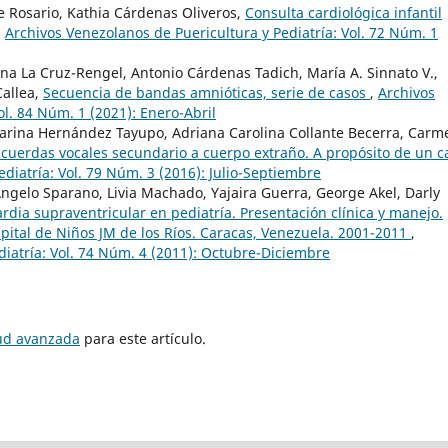
e Rosario, Kathia Cárdenas Oliveros,
Consulta cardiológica infantil
,
Archivos Venezolanos de Puericultura y Pediatría: Vol. 72 Núm. 1
na La Cruz-Rengel, Antonio Cárdenas Tadich, María A. Sinnato V.,
Callea,
Secuencia de bandas amnióticas, serie de casos
,
Archivos
ol. 84 Núm. 1 (2021): Enero-Abril
Karina Hernández Tayupo, Adriana Carolina Collante Becerra, Carm
e cuerdas vocales secundario a cuerpo extraño. A propósito de un c
diatría: Vol. 79 Núm. 3 (2016): Julio-Septiembre
gelo Sparano, Livia Machado, Yajaira Guerra, George Akel, Darly
rdia supraventricular en pediatría. Presentación clínica y manejo.
spital de Niños JM de los Ríos. Caracas, Venezuela. 2001-2011
,
diatría: Vol. 74 Núm. 4 (2011): Octubre-Diciembre
tud avanzada
para este artículo.