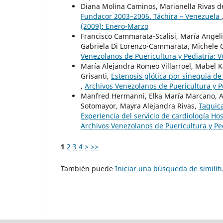
Diana Molina Caminos, Marianella Rivas d
Fundacor 2003–2006. Táchira – Venezuela
(2009): Enero-Marzo
Francisco Cammarata-Scalisi, María Angeli
Gabriela Di Lorenzo-Cammarata, Michele 
Venezolanos de Puericultura y Pediatría: V
María Alejandra Romeo Villarroel, Mabel 
Grisanti,
Estenosis glótica por sinequia d
,
Archivos Venezolanos de Puericultura y Pe
Manfred Hermanni, Elka María Marcano, An
Sotomayor, Mayra Alejandra Rivas,
Taquica
Experiencia del servicio de cardiología Ho
Archivos Venezolanos de Puericultura y Pe
1
2
3
4
>
>>
También puede
Iniciar una búsqueda de simili