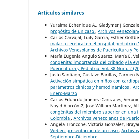
Artículos similares
Yuraima Echenique A., Gladymer J Gonzalez
propósito de un caso
,
Archivos Venezolanos
Carlos Carvajal, Luily García, Esther Gottb
malaria cerebral en el hospital pediátrico
Archivos Venezolanos de Puericultura y Ped
María Eugenia Ángulo Suarez, María E. Vel
congénita: importancia del cribado y la ev
Puericultura y Pediatría: Vol. 88 Núm. 2 (2
Justo Santiago, Gustavo Barillas, Carmen M
Activación simpática en niños con cardiopa
parámetros clínicos y hemodinámicos
,
Ar
Enero-Marzo
Carlos Eduardo Jiménez-Canizales, Verónic
Nayid Alarcón-Z, José William Martínez, A
congénitas del miembro superior en una in
Colombia
,
Archivos Venezolanos de Pueric
Angela Troncone, Victoria Gonzalez, Brayan
Weber: presentación de un caso
,
Archivos
Septiembre-Diciembre