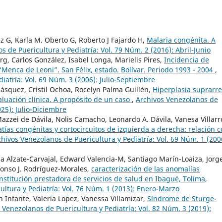
 G, Karla M. Oberto G, Roberto J Fajardo H,
Malaria congénita. A
 de Puericultura y Pediatría: Vol. 79 Núm. 2 (2016): Abril-Junio
erg, Carlos González, Isabel Longa, Marielis Pires,
Incidencia de
 “Menca de Leoni”. San Félix, estado. Bolívar. Periodo 1993 - 2004
,
iatría: Vol. 69 Núm. 3 (2006): Julio-Septiembre
ásquez, Cristil Ochoa, Rocelyn Palma Guillén,
Hiperplasia suprarre
aluación clínica. A propósito de un caso
,
Archivos Venezolanos de
025): Julio-Diciembre
azzei de Dávila, Nolis Camacho, Leonardo A. Dávila, Vanesa Villarr
tías congénitas y cortocircuitos de izquierda a derecha: relación 
chivos Venezolanos de Puericultura y Pediatría: Vol. 69 Núm. 1 (200
a Alzate-Carvajal, Edward Valencia-M, Santiago Marín-Loaiza, Jorg
lfonso J. Rodríguez-Morales,
caracterización de las anomalías
stitución prestadora de servicios de salud en Ibagué, Tolima,
ultura y Pediatría: Vol. 76 Núm. 1 (2013): Enero-Marzo
 Infante, Valeria Lopez, Vanessa Villamizar,
Síndrome de Sturge-
 Venezolanos de Puericultura y Pediatría: Vol. 82 Núm. 3 (2019):