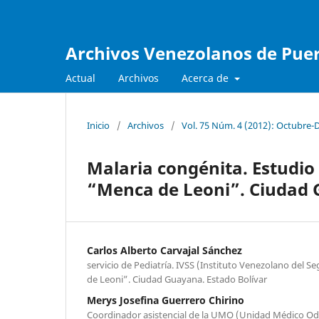
Archivos Venezolanos de Pueri
Actual
Archivos
Acerca de
Inicio
/
Archivos
/
Vol. 75 Núm. 4 (2012): Octubre-
Malaria congénita. Estudio 
“Menca de Leoni”. Ciudad 
Carlos Alberto Carvajal Sánchez
servicio de Pediatría. IVSS (Instituto Venezolano del S
de Leoni”. Ciudad Guayana. Estado Bolívar
Merys Josefina Guerrero Chirino
Coordinador asistencial de la UMO (Unidad Médico O