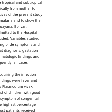
 tropical and subtropical
tically from mother to
tives of the present study
 malaria and to show the
uayana, Bolívar,
mitted to the Hospital
uded. Variables studied
ning of de symptoms and
 at diagnosis, gestation
ematologic findings and
uently, all cases
quiring the infection
findings were fever and
as Plasmodium vivax.
st of children with good
 symptom of congenital
he highest percentage
st patients received