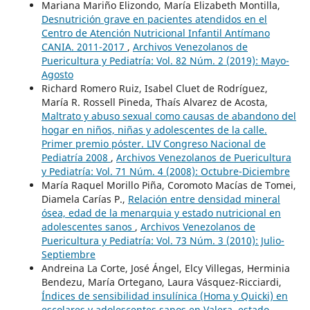
Mariana Mariño Elizondo, María Elizabeth Montilla,
Desnutrición grave en pacientes atendidos en el
Centro de Atención Nutricional Infantil Antímano
CANIA. 2011-2017
,
Archivos Venezolanos de
Puericultura y Pediatría: Vol. 82 Núm. 2 (2019): Mayo-
Agosto
Richard Romero Ruiz, Isabel Cluet de Rodríguez,
María R. Rossell Pineda, Thaís Alvarez de Acosta,
Maltrato y abuso sexual como causas de abandono del
hogar en niños, niñas y adolescentes de la calle.
Primer premio póster. LIV Congreso Nacional de
Pediatría 2008
,
Archivos Venezolanos de Puericultura
y Pediatría: Vol. 71 Núm. 4 (2008): Octubre-Diciembre
María Raquel Morillo Piña, Coromoto Macías de Tomei,
Diamela Carías P.,
Relación entre densidad mineral
ósea, edad de la menarquia y estado nutricional en
adolescentes sanos
,
Archivos Venezolanos de
Puericultura y Pediatría: Vol. 73 Núm. 3 (2010): Julio-
Septiembre
Andreina La Corte, José Ángel, Elcy Villegas, Herminia
Bendezu, María Ortegano, Laura Vásquez-Ricciardi,
Índices de sensibilidad insulínica (Homa y Quicki) en
escolares y adolescentes sanos en Valera, estado