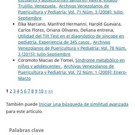
Trujillo. Venezuela
,
Archivos Venezolanos de
Puericultura y Pediatría: Vol. 71 Núm. 3 (2008): Julio-
Septiembre
Elka Marcano, Manfred Hermanni, Harold Guevara,
Carlos Flores, Oriana Olivares, Deliana entrena,
Utilidad del Tilt Test en el diagnóstico de síncope en
pediatría. Experiencia de 345 casos
,
Archivos
Venezolanos de Puericultura y Pediatría: Vol. 78 Núm.
3 (2015): Julio-Septiembre
Coromoto Macias de Tomei,
Sindrome metabólico en
niños y adolescentes
,
Archivos Venezolanos de
Puericultura y Pediatría: Vol. 72 Núm. 1 (2009): Enero-
Marzo
1
2
3
4
5
6
7
8
9
10
>
>>
También puede
Iniciar una búsqueda de similitud avanzada
para este artículo.
Palabras clave