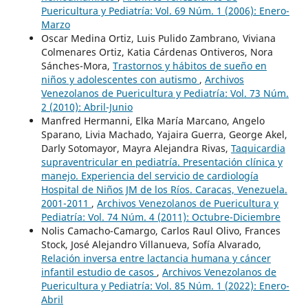
Puericultura y Pediatría: Vol. 69 Núm. 1 (2006): Enero-
Marzo
Oscar Medina Ortiz, Luis Pulido Zambrano, Viviana
Colmenares Ortiz, Katia Cárdenas Ontiveros, Nora
Sánches-Mora,
Trastornos y hábitos de sueño en
niños y adolescentes con autismo
,
Archivos
Venezolanos de Puericultura y Pediatría: Vol. 73 Núm.
2 (2010): Abril-Junio
Manfred Hermanni, Elka María Marcano, Angelo
Sparano, Livia Machado, Yajaira Guerra, George Akel,
Darly Sotomayor, Mayra Alejandra Rivas,
Taquicardia
supraventricular en pediatría. Presentación clínica y
manejo. Experiencia del servicio de cardiología
Hospital de Niños JM de los Ríos. Caracas, Venezuela.
2001-2011
,
Archivos Venezolanos de Puericultura y
Pediatría: Vol. 74 Núm. 4 (2011): Octubre-Diciembre
Nolis Camacho-Camargo, Carlos Raul Olivo, Frances
Stock, José Alejandro Villanueva, Sofía Alvarado,
Relación inversa entre lactancia humana y cáncer
infantil estudio de casos
,
Archivos Venezolanos de
Puericultura y Pediatría: Vol. 85 Núm. 1 (2022): Enero-
Abril