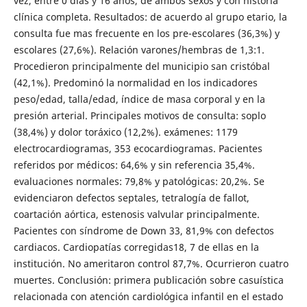
vez, entre 0 días y 16 años, de ambos sexos y con historia
clínica completa. Resultados: de acuerdo al grupo etario, la
consulta fue mas frecuente en los pre-escolares (36,3%) y
escolares (27,6%). Relación varones/hembras de 1,3:1.
Procedieron principalmente del municipio san cristóbal
(42,1%). Predominó la normalidad en los indicadores
peso/edad, talla/edad, índice de masa corporal y en la
presión arterial. Principales motivos de consulta: soplo
(38,4%) y dolor toráxico (12,2%). exámenes: 1179
electrocardiogramas, 353 ecocardiogramas. Pacientes
referidos por médicos: 64,6% y sin referencia 35,4%.
evaluaciones normales: 79,8% y patológicas: 20,2%. Se
evidenciaron defectos septales, tetralogía de fallot,
coartación aórtica, estenosis valvular principalmente.
Pacientes con síndrome de Down 33, 81,9% con defectos
cardiacos. Cardiopatías corregidas18, 7 de ellas en la
institución. No ameritaron control 87,7%. Ocurrieron cuatro
muertes. Conclusión: primera publicación sobre casuística
relacionada con atención cardiológica infantil en el estado