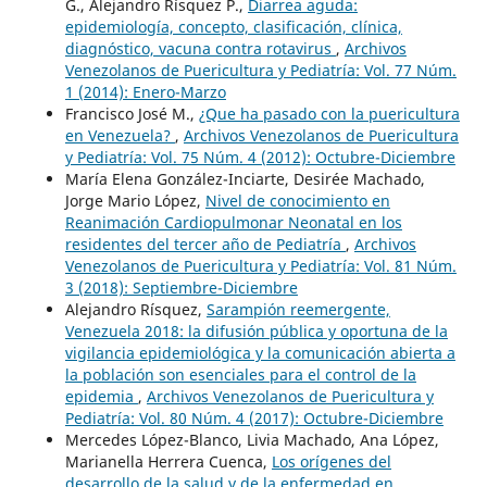
G., Alejandro Rísquez P.,
Diarrea aguda:
epidemiología, concepto, clasificación, clínica,
diagnóstico, vacuna contra rotavirus
,
Archivos
Venezolanos de Puericultura y Pediatría: Vol. 77 Núm.
1 (2014): Enero-Marzo
Francisco José M.,
¿Que ha pasado con la puericultura
en Venezuela?
,
Archivos Venezolanos de Puericultura
y Pediatría: Vol. 75 Núm. 4 (2012): Octubre-Diciembre
María Elena González-Inciarte, Desirée Machado,
Jorge Mario López,
Nivel de conocimiento en
Reanimación Cardiopulmonar Neonatal en los
residentes del tercer año de Pediatría
,
Archivos
Venezolanos de Puericultura y Pediatría: Vol. 81 Núm.
3 (2018): Septiembre-Diciembre
Alejandro Rísquez,
Sarampión reemergente,
Venezuela 2018: la difusión pública y oportuna de la
vigilancia epidemiológica y la comunicación abierta a
la población son esenciales para el control de la
epidemia
,
Archivos Venezolanos de Puericultura y
Pediatría: Vol. 80 Núm. 4 (2017): Octubre-Diciembre
Mercedes López-Blanco, Livia Machado, Ana López,
Marianella Herrera Cuenca,
Los orígenes del
desarrollo de la salud y de la enfermedad en