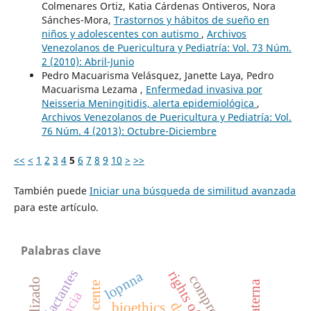
Colmenares Ortiz, Katia Cárdenas Ontiveros, Nora
Sánches-Mora,
Trastornos y hábitos de sueño en
niños y adolescentes con autismo
,
Archivos
Venezolanos de Puericultura y Pediatría: Vol. 73 Núm.
2 (2010): Abril-Junio
Pedro Macuarisma Velásquez, Janette Laya, Pedro
Macuarisma Lezama ,
Enfermedad invasiva por
Neisseria Meningitidis, alerta epidemiológica
,
Archivos Venezolanos de Puericultura y Pediatría: Vol.
76 Núm. 4 (2013): Octubre-Diciembre
<<
<
1
2
3
4
5
6
7
8
9
10
>
>>
También puede
Iniciar una búsqueda de similitud avanzada
para este artículo.
Palabras clave
lactantes
lopnna
bioethics