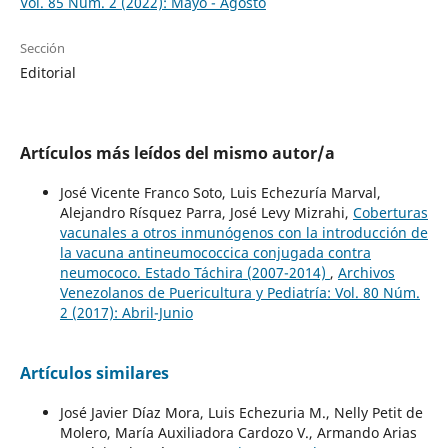
Vol. 85 Núm. 2 (2022): Mayo - Agosto
Sección
Editorial
Artículos más leídos del mismo autor/a
José Vicente Franco Soto, Luis Echezuría Marval,
Alejandro Rísquez Parra, José Levy Mizrahi,
Coberturas
vacunales a otros inmunógenos con la introducción de
la vacuna antineumococcica conjugada contra
neumococo. Estado Táchira (2007-2014)
,
Archivos
Venezolanos de Puericultura y Pediatría: Vol. 80 Núm.
2 (2017): Abril-Junio
Artículos similares
José Javier Díaz Mora, Luis Echezuria M., Nelly Petit de
Molero, María Auxiliadora Cardozo V., Armando Arias