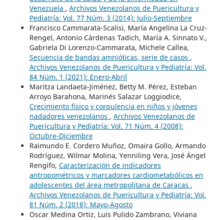
Venezuela
,
Archivos Venezolanos de Puericultura y
Pediatría: Vol. 77 Núm. 3 (2014): Julio-Septiembre
Francisco Cammarata-Scalisi, María Angelina La Cruz-
Rengel, Antonio Cárdenas Tadich, María A. Sinnato V.,
Gabriela Di Lorenzo-Cammarata, Michele Callea,
Secuencia de bandas amnióticas, serie de casos
,
Archivos Venezolanos de Puericultura y Pediatría: Vol.
84 Núm. 1 (2021): Enero-Abril
Maritza Landaeta-Jiménez, Betty M. Pérez, Esteban
Arroyo Barahona, Marinés Salazar Loggiodice,
Crecimiento físico y corpulencia en niños y jóvenes
nadadores venezolanos
,
Archivos Venezolanos de
Puericultura y Pediatría: Vol. 71 Núm. 4 (2008):
Octubre-Diciembre
Raimundo E. Cordero Muñoz, Omaira Gollo, Armando
Rodríguez, Wilmar Molina, Yenniling Vera, José Ángel
Rengifo,
Caracterización de indicadores
antropométricos y marcadores cardiometabólicos en
adolescentes del área metropolitana de Caracas
,
Archivos Venezolanos de Puericultura y Pediatría: Vol.
81 Núm. 2 (2018): Mayo-Agosto
Oscar Medina Ortiz, Luis Pulido Zambrano, Viviana