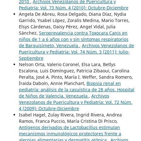
2010
,
Archivos Venezolanos de Puericultura y
Pediatría: Vol. 73 Núm. 4 (2010): Octubre-Diciembre
Angela De Abreu, Rosa Delgado, Diana Díaz, Nydia
Garrido, Ysabel López, Zoralis Medina, Mario Torres,
Elsys Cárdenas, Daisy Pérez, Angel Vidal, Julia
Sánchez,
Seroprevalencia contra Toxocara Canis en
niños de 1 a 6 años con y sin síntomas respiratorios
de Barquisimeto, Venezuela
,
Archivos Venezolanos de
Puericultura y Pediatría: Vol. 74 Núm. 3 (2011): Julio-
Septiembre
Nelson Orta, Valerio Coronel, Elsa Lara, Betlys
Escalona, Luis Domínguez, Patricia Zibaoui, Carolina
Peralta, José A. Pinto, María I. Weffer, Sandra Romero,
Íraida Daboín, Annie Planchart,
Biopsia renal en
pediatría: análisis de la casuística de 28 años. Hospital
de Niños de Valencia. Venezuela
,
Archivos
Venezolanos de Puericultura y Pediatría: Vol. 72 Núm.
4 (2009): Octubre-Diciembre
Isabel Hagel, Zulay Rivera, Ingrid Rivera, Andrea
Ramos, Franca Puccio, María Cristina Di Prisco,
Antígenos derivados de Lactobacillus estimulan
mecanismos inmunológicos protectores frente a
alergias alimentarias y dermatitis atópica
,
Archivos