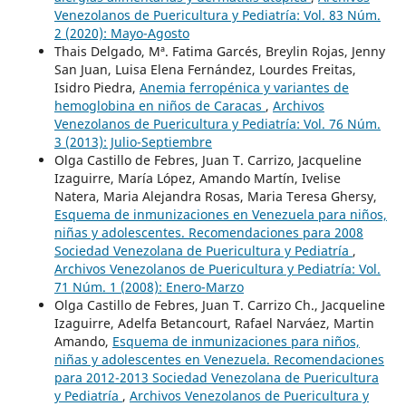
Venezolanos de Puericultura y Pediatría: Vol. 83 Núm.
2 (2020): Mayo-Agosto
Thais Delgado, Mª. Fatima Garcés, Breylin Rojas, Jenny
San Juan, Luisa Elena Fernández, Lourdes Freitas,
Isidro Piedra,
Anemia ferropénica y variantes de
hemoglobina en niños de Caracas
,
Archivos
Venezolanos de Puericultura y Pediatría: Vol. 76 Núm.
3 (2013): Julio-Septiembre
Olga Castillo de Febres, Juan T. Carrizo, Jacqueline
Izaguirre, María López, Amando Martín, Ivelise
Natera, Maria Alejandra Rosas, Maria Teresa Ghersy,
Esquema de inmunizaciones en Venezuela para niños,
niñas y adolescentes. Recomendaciones para 2008
Sociedad Venezolana de Puericultura y Pediatría
,
Archivos Venezolanos de Puericultura y Pediatría: Vol.
71 Núm. 1 (2008): Enero-Marzo
Olga Castillo de Febres, Juan T. Carrizo Ch., Jacqueline
Izaguirre, Adelfa Betancourt, Rafael Narváez, Martin
Amando,
Esquema de inmunizaciones para niños,
niñas y adolescentes en Venezuela. Recomendaciones
para 2012-2013 Sociedad Venezolana de Puericultura
y Pediatría
,
Archivos Venezolanos de Puericultura y