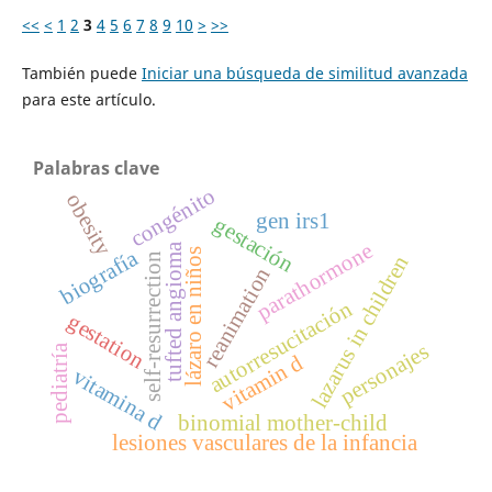
<<
<
1
2
3
4
5
6
7
8
9
10
>
>>
También puede
Iniciar una búsqueda de similitud avanzada
para este artículo.
Palabras clave
congénito
obesity
gen irs1
gestación
parathormone
tufted angioma
biografía
lázaro en niños
self-resurrection
lazarus in children
reanimation
autorresucitación
gestation
personajes
pediatría
vitamin d
vitamina d
binomial mother-child
lesiones vasculares de la infancia