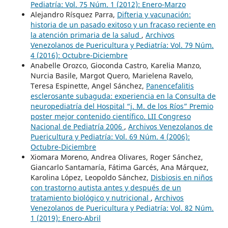
Pediatría: Vol. 75 Núm. 1 (2012): Enero-Marzo
Alejandro Rísquez Parra,
Difteria y vacunación:
historia de un pasado exitoso y un fracaso reciente en
la atención primaria de la salud
,
Archivos
Venezolanos de Puericultura y Pediatría: Vol. 79 Núm.
4 (2016): Octubre-Diciembre
Anabelle Orozco, Gioconda Castro, Karelia Manzo,
Nurcia Basile, Margot Quero, Marielena Ravelo,
Teresa Espinette, Angel Sánchez,
Panencefalitis
esclerosante subaguda: experiencia en la Consulta de
neuropediatría del Hospital “j. M. de los Ríos” Premio
poster mejor contenido científico. LII Congreso
Nacional de Pediatría 2006
,
Archivos Venezolanos de
Puericultura y Pediatría: Vol. 69 Núm. 4 (2006):
Octubre-Diciembre
Xiomara Moreno, Andrea Olivares, Roger Sánchez,
Giancarlo Santamaría, Fátima Garcés, Ana Márquez,
Karolina López, Leopoldo Sánchez,
Disbiosis en niños
con trastorno autista antes y después de un
tratamiento biológico y nutricional
,
Archivos
Venezolanos de Puericultura y Pediatría: Vol. 82 Núm.
1 (2019): Enero-Abril