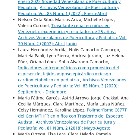
enero 2022 Sociedad Venezolana de Puericultura y
Pediatría
,
Archivos Venezolanos de Puericultura y
Pediatría: Vol. 85 Núm. 1 (2022): Enero-Abril
Nelson Orta Sibú, Marcos Ariza, Michelle López,
Valerio Coronel,
Trasplante renal en niños en
Venezuela: experiencia y resultados de 25 años
,
Archivos Venezolanos de Puericultura y Pediatría: Vol.
70 Núm. 2 (2007): Abril-Junio
Laura Hernández-Ardila, Nolis Camacho-Camargo,
Mariela Paoli, Lyna Sierra, Andrea Jurado, Luz Helena
Páez, Oriana López, Sofía Alvarado-Camacho,
Indicadores antropométricos como pronóstico del
espesor del tejido adiposo epicárdico y riesgo
cardiometabólico en pediatría
,
Archivos Venezolanos
de Puericultura y Pediatría: Vol. 83 Núm. 3 (2020):
Septiembre - Diciembre
María Fátima Garcés, Astrid Arroyo, Jorge Chakkal, Ana
Cecilia Márquez, Clara Martínez , María Luisa Núñez,
Celsy Hernández, Karolina López,
Polimorfismo C677T
del Gen MTHFR en niños con Trastorno del Espectro
Autista
,
Archivos Venezolanos de Puericultura y
Pediatría: Vol. 81 Núm. 2 (2018): Mayo-Agosto
María Ortega, Elsa Lara, Clara Uviedo, Pamela