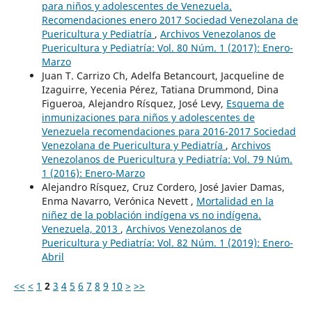
para niños y adolescentes de Venezuela.
Recomendaciones enero 2017 Sociedad Venezolana de
Puericultura y Pediatría
,
Archivos Venezolanos de
Puericultura y Pediatría: Vol. 80 Núm. 1 (2017): Enero-
Marzo
Juan T. Carrizo Ch, Adelfa Betancourt, Jacqueline de
Izaguirre, Yecenia Pérez, Tatiana Drummond, Dina
Figueroa, Alejandro Rísquez, José Levy,
Esquema de
inmunizaciones para niños y adolescentes de
Venezuela recomendaciones para 2016-2017 Sociedad
Venezolana de Puericultura y Pediatría
,
Archivos
Venezolanos de Puericultura y Pediatría: Vol. 79 Núm.
1 (2016): Enero-Marzo
Alejandro Rísquez, Cruz Cordero, José Javier Damas,
Enma Navarro, Verónica Nevett ,
Mortalidad en la
niñez de la población indígena vs no indígena.
Venezuela, 2013
,
Archivos Venezolanos de
Puericultura y Pediatría: Vol. 82 Núm. 1 (2019): Enero-
Abril
<<
<
1
2
3
4
5
6
7
8
9
10
>
>>