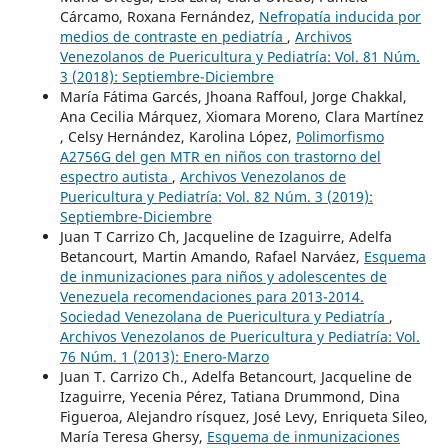
Cárcamo, Roxana Fernández,
Nefropatía inducida por
medios de contraste en pediatría
,
Archivos
Venezolanos de Puericultura y Pediatría: Vol. 81 Núm.
3 (2018): Septiembre-Diciembre
María Fátima Garcés, Jhoana Raffoul, Jorge Chakkal,
Ana Cecilia Márquez, Xiomara Moreno, Clara Martínez
, Celsy Hernández, Karolina López,
Polimorfismo
A2756G del gen MTR en niños con trastorno del
espectro autista
,
Archivos Venezolanos de
Puericultura y Pediatría: Vol. 82 Núm. 3 (2019):
Septiembre-Diciembre
Juan T Carrizo Ch, Jacqueline de Izaguirre, Adelfa
Betancourt, Martin Amando, Rafael Narváez,
Esquema
de inmunizaciones para niños y adolescentes de
Venezuela recomendaciones para 2013-2014.
Sociedad Venezolana de Puericultura y Pediatría
,
Archivos Venezolanos de Puericultura y Pediatría: Vol.
76 Núm. 1 (2013): Enero-Marzo
Juan T. Carrizo Ch., Adelfa Betancourt, Jacqueline de
Izaguirre, Yecenia Pérez, Tatiana Drummond, Dina
Figueroa, Alejandro rísquez, José Levy, Enriqueta Sileo,
María Teresa Ghersy,
Esquema de inmunizaciones