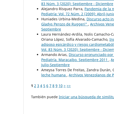
83 Núm. 3 (2020): Septiembre - Diciembre
Alejandro Rísquez Parra,
Pandemia de la 
Pediatría: Vol. 72 Núm. 2 (2009): Abril-Juni
Huniades Urbina-Medina,
Discurso acto i
Gladys Perozo de Ruggeri”
,
Archivos Venez
Septiembre
Laura Hernández-Ardila, Nolis Camacho-Cam
Oriana López, Sofía Alvarado-Camacho,
In
adiposo epicárdico y riesgo cardiometaból
Vol. 83 Núm. 3 (2020): Septiembre - Dicie
Armando Arias,
Discurso pronunciado por 
Pediatría. Maracaibo. Septiembre 2011
,
A
Julio-Septiembre
Ameysa Torres De Freitas, Zandra Durán,
leche humana
,
Archivos Venezolanos de Pu
1
2
3
4
5
6
7
8
9
10
>
>>
También puede
Iniciar una búsqueda de simili