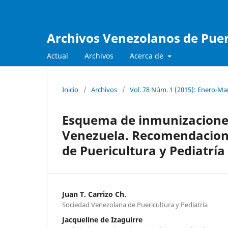
Archivos Venezolanos de Pueri
Actual
Archivos
Acerca de
Inicio
/
Archivos
/
Vol. 78 Núm. 1 (2015): Enero-Ma
Esquema de inmunizaciones
Venezuela. Recomendacione
de Puericultura y Pediatría
Juan T. Carrizo Ch.
Sociedad Venezolana de Puericultura y Pediatría
Jacqueline de Izaguirre