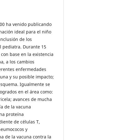
000 ha venido publicando
nación ideal para el niño
inclusión de los
l pediatra. Durante 15
con base en la existencia
a, a los cambios
ferentes enfermedades
cuna y su posible impacto;
l esquema. Igualmente se
logrados en el área como:
ricela; avances de mucha
ía de la vacuna
na proteína
iente de células T,
neumococos y
a de la vacuna contra la