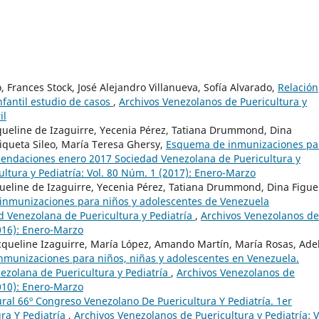
 Frances Stock, José Alejandro Villanueva, Sofía Alvarado,
Relación
nfantil estudio de casos
,
Archivos Venezolanos de Puericultura y
il
acqueline de Izaguirre, Yecenia Pérez, Tatiana Drummond, Dina
riqueta Sileo, María Teresa Ghersy,
Esquema de inmunizaciones pa
mendaciones enero 2017 Sociedad Venezolana de Puericultura y
ltura y Pediatría: Vol. 80 Núm. 1 (2017): Enero-Marzo
cqueline de Izaguirre, Yecenia Pérez, Tatiana Drummond, Dina Figue
nmunizaciones para niños y adolescentes de Venezuela
 Venezolana de Puericultura y Pediatría
,
Archivos Venezolanos de
2016): Enero-Marzo
Jacqueline Izaguirre, María López, Amando Martín, María Rosas, Ade
munizaciones para niños, niñas y adolescentes en Venezuela.
zolana de Puericultura y Pediatría
,
Archivos Venezolanos de
2010): Enero-Marzo
ral 66º Congreso Venezolano De Puericultura Y Pediatría. 1er
ra Y Pediatría
,
Archivos Venezolanos de Puericultura y Pediatría: V