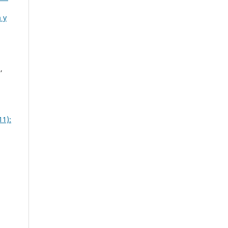
 y
,
11):