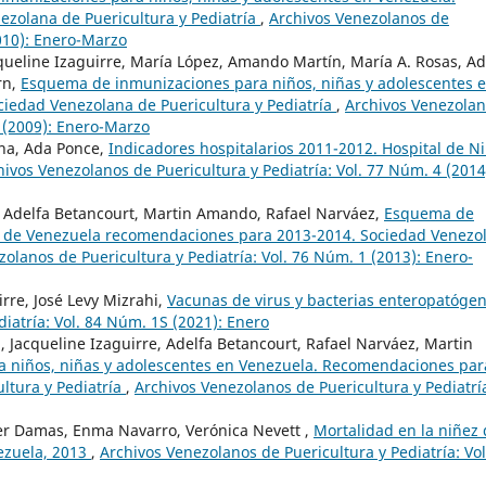
zolana de Puericultura y Pediatría
,
Archivos Venezolanos de
2010): Enero-Marzo
Jaqueline Izaguirre, María López, Amando Martín, María A. Rosas, Ad
rn,
Esquema de inmunizaciones para niños, niñas y adolescentes 
iedad Venezolana de Puericultura y Pediatría
,
Archivos Venezola
1 (2009): Enero-Marzo
na, Ada Ponce,
Indicadores hospitalarios 2011-2012. Hospital de N
hivos Venezolanos de Puericultura y Pediatría: Vol. 77 Núm. 4 (2014
e, Adelfa Betancourt, Martin Amando, Rafael Narváez,
Esquema de
s de Venezuela recomendaciones para 2013-2014. Sociedad Venezo
olanos de Puericultura y Pediatría: Vol. 76 Núm. 1 (2013): Enero-
rre, José Levy Mizrahi,
Vacunas de virus y bacterias enteropatóge
iatría: Vol. 84 Núm. 1S (2021): Enero
., Jacqueline Izaguirre, Adelfa Betancourt, Rafael Narváez, Martin
 niños, niñas y adolescentes en Venezuela. Recomendaciones par
ltura y Pediatría
,
Archivos Venezolanos de Puericultura y Pediatrí
ier Damas, Enma Navarro, Verónica Nevett ,
Mortalidad en la niñez
nezuela, 2013
,
Archivos Venezolanos de Puericultura y Pediatría: Vol