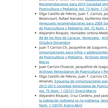
Recomendaciones para 2010 Sociedad Vene
Puericultura y Pediatría: Vol. 73 Núm. 1 (
Olga Castillo de Febres, Juan T. Carrizo, 
Betancourt, Rafael Narváez, Guillermo Ste
Venezuela recomendaciones para 2009 Soc
de Puericultura y Pediatría: Vol. 72 Núm. 
Alejandro Risquez, Huníades Urbina-Medi
JM de los Ríos de Caracas, Venezuela
,
Arc
Octubre-Diciembre
Juan T Carrizo Ch, Jacqueline de Izaguirr
inmunizaciones para niños y adolescente
de Puericultura y Pediatría
,
Archivos Venez
Marzo
Juan Carrizo-Chuecos, Jacqueline de Izagui
Archivos Venezolanos de Puericultura y Ped
Olga Castillo de Febres, Juan T. Carrizo Ch
Amando,
Esquema de inmunizaciones para
2012-2013 Sociedad Venezolana de Puericu
Vol. 75 Núm. 1 (2012): Enero-Marzo
Alejandro Rísquez, Cruz Cordero, José Jav
la población indígena vs no indígena. Ve
Núm. 1 (2019): Enero-Abril