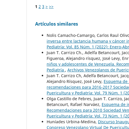
1
2
3
>
>>
Artículos similares
Nolis Camacho-Camargo, Carlos Raul Olivo,
inversa entre lactancia humana y cáncer i
Pediatría: Vol. 85 Núm. 1 (2022): Enero-Abr
Juan T. Carrizo Ch., Adelfa Betancourt, J
Figueroa, Alejandro rísquez, José Levy, En
niños y adolescentes de Venezuela. Reco
Pediatría
,
Archivos Venezolanos de Puericu
Juan T. Carrizo Ch, Adelfa Betancourt, Ja
Alejandro Rísquez, José Levy,
Esquema de i
recomendaciones para 2016-2017 Sociedad
Puericultura y Pediatría: Vol. 79 Núm. 1 (
Olga Castillo de Febres, Juan T. Carrizo, 
Betancourt, Rafael Narváez,
Esquema de in
Recomendaciones para 2010 Sociedad Vene
Puericultura y Pediatría: Vol. 73 Núm. 1 (
Huníades Urbina-Medina,
Discurso Inaugu
Congreso Venezolano Virtual De Puericultu