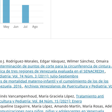
onso J. Rodríguez-Morales, Edgar Vásquez, Wilmer Sánchez, Omaira
eterminación de puntos de corte para la circunferencia de cintura 
rica de tres regiones de Venezuela evaluada en el SENACREDH
,
iatría: Vol. 74 Núm. 3 (2011): Julio-Septiembre
s de mortalidad materno-infantil y el cumplimiento de los de los
enezuela, 2016
,
Archivos Venezolanos de Puericultura y Pediatría: Vo
inés Vancampenhoud, María Graciela López,
Tratamiento anti
ultura y Pediatría: Vol. 84 Núm. 1S (2021): Enero
Jacqueline Izaguirre, María López, Amando Martín, María Rosas, Ade
munizaciones para niños, niñas y adolescentes en Venezuela.