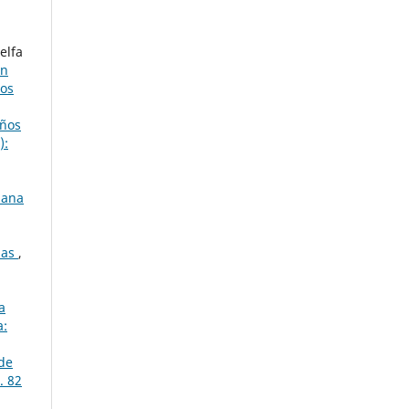
elfa
en
nos
iños
):
lana
nas
,
a
a:
 de
. 82