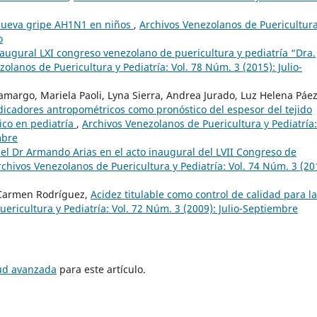
nueva gripe AH1N1 en niños
,
Archivos Venezolanos de Puericultura
o
naugural LXI congreso venezolano de puericultura y pediatría “Dra.
olanos de Puericultura y Pediatría: Vol. 78 Núm. 3 (2015): Julio-
argo, Mariela Paoli, Lyna Sierra, Andrea Jurado, Luz Helena Páez
dicadores antropométricos como pronóstico del espesor del tejido
ico en pediatría
,
Archivos Venezolanos de Puericultura y Pediatría:
mbre
el Dr Armando Arias en el acto inaugural del LVII Congreso de
rchivos Venezolanos de Puericultura y Pediatría: Vol. 74 Núm. 3 (20
 Carmen Rodríguez,
Acidez titulable como control de calidad para la
ericultura y Pediatría: Vol. 72 Núm. 3 (2009): Julio-Septiembre
tud avanzada
para este artículo.