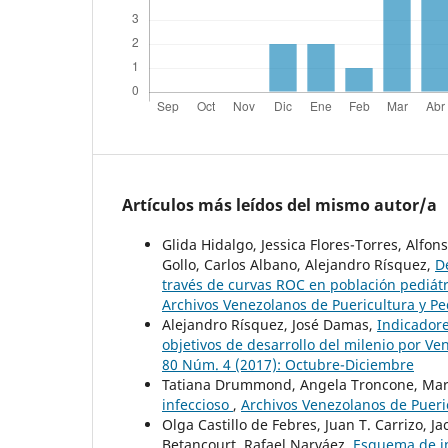
Artículos más leídos del mismo autor/a
Glida Hidalgo, Jessica Flores-Torres, Alf
Gollo, Carlos Albano, Alejandro Rísquez,
D
través de curvas ROC en población pediát
Archivos Venezolanos de Puericultura y Ped
Alejandro Rísquez, José Damas,
Indicadore
objetivos de desarrollo del milenio por V
80 Núm. 4 (2017): Octubre-Diciembre
Tatiana Drummond, Angela Troncone, Mar
infeccioso
,
Archivos Venezolanos de Pueric
Olga Castillo de Febres, Juan T. Carrizo, 
Betancourt, Rafael Narváez,
Esquema de in