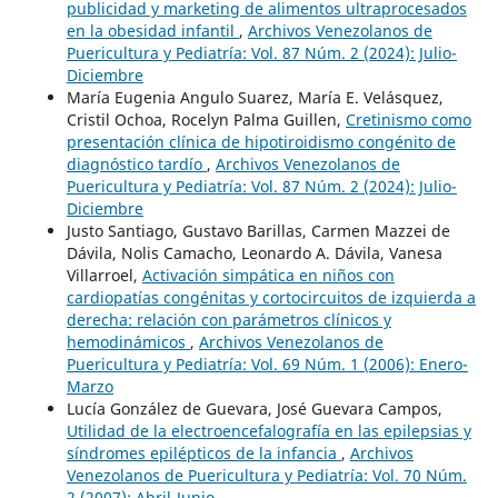
publicidad y marketing de alimentos ultraprocesados
en la obesidad infantil
,
Archivos Venezolanos de
Puericultura y Pediatría: Vol. 87 Núm. 2 (2024): Julio-
Diciembre
María Eugenia Angulo Suarez, María E. Velásquez,
Cristil Ochoa, Rocelyn Palma Guillen,
Cretinismo como
presentación clínica de hipotiroidismo congénito de
diagnóstico tardío
,
Archivos Venezolanos de
Puericultura y Pediatría: Vol. 87 Núm. 2 (2024): Julio-
Diciembre
Justo Santiago, Gustavo Barillas, Carmen Mazzei de
Dávila, Nolis Camacho, Leonardo A. Dávila, Vanesa
Villarroel,
Activación simpática en niños con
cardiopatías congénitas y cortocircuitos de izquierda a
derecha: relación con parámetros clínicos y
hemodinámicos
,
Archivos Venezolanos de
Puericultura y Pediatría: Vol. 69 Núm. 1 (2006): Enero-
Marzo
Lucía González de Guevara, José Guevara Campos,
Utilidad de la electroencefalografía en las epilepsias y
síndromes epilépticos de la infancia
,
Archivos
Venezolanos de Puericultura y Pediatría: Vol. 70 Núm.
2 (2007): Abril-Junio