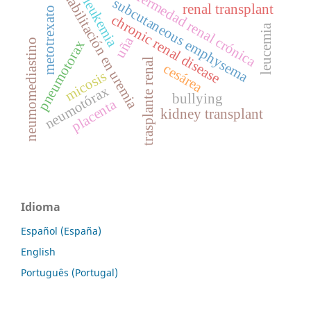
rehabilitación en uremia
enfermedad renal crónica
leukemia
subcutaneous emphysema
renal transplant
metotrexato
chronic renal disease
leucemia
uña
neumomediastino
pneumotorax
trasplante renal
cesárea
micosis
neumotórax
bullying
placenta
kidney transplant
Idioma
Español (España)
English
Português (Portugal)