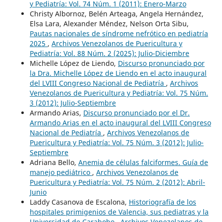
y Pediatría: Vol. 74 Núm. 1 (2011): Enero-Marzo
Christy Albornoz, Belén Arteaga, Angela Hernández,
Elsa Lara, Alexander Méndez, Nelson Orta Sibu,
Pautas nacionales de síndrome nefrótico en pediatría
2025
,
Archivos Venezolanos de Puericultura y
Pediatría: Vol. 88 Núm. 2 (2025): Julio-Diciembre
Michelle López de Liendo,
Discurso pronunciado por
la Dra. Michelle López de Liendo en el acto inaugural
del LVIII Congreso Nacional de Pediatría
,
Archivos
Venezolanos de Puericultura y Pediatría: Vol. 75 Núm.
3 (2012): Julio-Septiembre
Armando Arias,
Discurso pronunciado por el Dr.
Armando Arias en el acto inaugural del LVIII Congreso
Nacional de Pediatría
,
Archivos Venezolanos de
Puericultura y Pediatría: Vol. 75 Núm. 3 (2012): Julio-
Septiembre
Adriana Bello,
Anemia de células falciformes. Guía de
manejo pediátrico
,
Archivos Venezolanos de
Puericultura y Pediatría: Vol. 75 Núm. 2 (2012): Abril-
Junio
Laddy Casanova de Escalona,
Historiografía de los
hospitales primigenios de Valencia, sus pediatras y la
Universidad de Carabobo
,
Archivos Venezolanos de