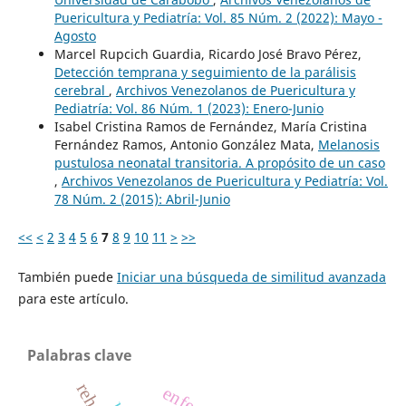
Puericultura y Pediatría: Vol. 85 Núm. 2 (2022): Mayo -
Agosto
Marcel Rupcich Guardia, Ricardo José Bravo Pérez,
Detección temprana y seguimiento de la parálisis
cerebral
,
Archivos Venezolanos de Puericultura y
Pediatría: Vol. 86 Núm. 1 (2023): Enero-Junio
Isabel Cristina Ramos de Fernández, María Cristina
Fernández Ramos, Antonio González Mata,
Melanosis
pustulosa neonatal transitoria. A propósito de un caso
,
Archivos Venezolanos de Puericultura y Pediatría: Vol.
78 Núm. 2 (2015): Abril-Junio
<<
<
2
3
4
5
6
7
8
9
10
11
>
>>
También puede
Iniciar una búsqueda de similitud avanzada
para este artículo.
Palabras clave