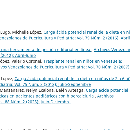
Lugo, Michelle López,
Carga ácida potencial renal de la dieta en n
enezolanos de Puericultura y Pediatría: Vol. 79 Núm. 2 (2016): Abril
 una herramienta de gestión editorial en línea
,
Archivos Venezola
(2012): Abril-Junio
López, Valerio Coronel,
Trasplante renal en niños en Venezuela:
ivos Venezolanos de Puericultura y Pediatría: Vol. 70 Núm. 2 (2007)
e López,
Carga ácida potencial renal de la dieta en niños de 2 a 6 
iatría: Vol. 75 Núm. 3 (2012): Julio-Septiembre
 Manzanarez, Nelyn Ecalona, Belén Arteaga,
Carga ácida potencial
ticas en pacientes pediátricos con hipercalciuria
,
Archivos
ol. 88 Núm. 2 (2025): Julio-Diciembre