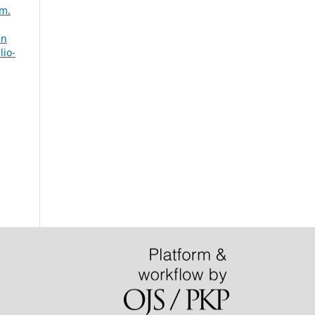
úm.
en
lio-