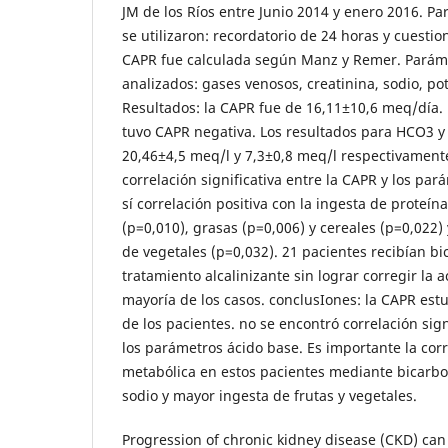
JM de los Ríos entre Junio 2014 y enero 2016. Par
se utilizaron: recordatorio de 24 horas y cuestio
CAPR fue calculada según Manz y Remer. Paráme
analizados: gases venosos, creatinina, sodio, pot
Resultados: la CAPR fue de 16,11±10,6 meq/día.
tuvo CAPR negativa. Los resultados para HCO3 y
20,46±4,5 meq/l y 7,3±0,8 meq/l respectivament
correlación significativa entre la CAPR y los pa
sí correlación positiva con la ingesta de proteín
(p=0,010), grasas (p=0,006) y cereales (p=0,022) 
de vegetales (p=0,032). 21 pacientes recibían b
tratamiento alcalinizante sin lograr corregir la 
mayoría de los casos. conclusIones: la CAPR est
de los pacientes. no se encontró correlación sign
los parámetros ácido base. Es importante la corr
metabólica en estos pacientes mediante bicarb
sodio y mayor ingesta de frutas y vegetales.
Progression of chronic kidney disease (CKD) can