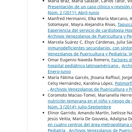
María Braz, María Salazar, Carlos Tafur, Ví
Presentación de un caso clínico y revisión 
Núm. 2 (2011): Abril-Junio
Manfred Hermanni, Elka María Marcano, An
Sotomayor, Mayra Alejandra Rivas,
Taquica
Experiencia del servicio de cardiología Ho
Archivos Venezolanos de Puericultura y Pe
Marcela Suárez C, Elsys Cárdenas, Julia S
inmunodeficientes secundarios, con sínto
Venezolanos de Puericultura y Pediatría: 
Omar Eugenio Naveda Romero,
Factores d
hospital pediátrico latinoaméricano
,
Archi
Enero-Junio
María Fátima Garcés, Jhoana Raffoul, Jorg
Celsy Hernández, Karolina López,
Polimorf
,
Archivos Venezolanos de Puericultura y P
Coromoto Macías-Tomei, Marianella Herre
nutrición temprana en el niño y riesgo d
Núm. 3 (2014): Julio-Septiembre
Elinor Garrido, Amando Martín, Ivelisse Na
Jesús Veitía, María De Gouveia, Adalgisa 
en cuatro centros del área metropolitana 
Pediatría
,
Archivos Venezolanos de Puericu