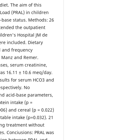
iet. The aim of this
Load (PRAL) in children
d-base status. Methods: 26
tended the outpatient
ildren's Hospital JM de
re included. Dietary
l and frequency
to Manz and Remer.
ses, serum creatinine,
was 16.11 ± 10.6 meq/day.
esults for serum HCO3 and
spectively. No
and acid-base parameters,
tein intake (p =
006) and cereal (p = 0.022)
table intake (p=0.032). 21
ing treatment without
ses. Conciusions: PRAL was
lation between PRAL and