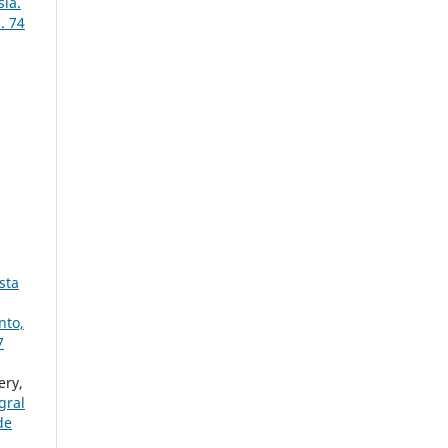
sia.
. 74
sta
nto,
7
ery,
gral
de