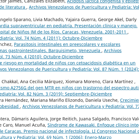
ctor Jaimes, Cañizales Elizabeth,
Acidosis láctica congénita y epilep
de literatura
,
Archivos Venezolanos de Puericultura y Pediatría: Vol
gelo Sparano, Livia Machado, Yajaira Guerra, George Akel, Darly
rdia supraventricular en pediatría. Presentación clínica y manejo.
spital de Niños JM de los Ríos. Caracas, Venezuela. 2001-2011
,
diatría: Vol. 74 Núm. 4 (2011): Octubre-Diciembre
ánchez,
Parasitosis intestinales en preescolares y escolares
mas gastrointestinales. Barquisimeto, Venezuela
,
Archivos
Vol. 73 Núm. 4 (2010): Octubre-Diciembre
e riesgo en mortalidad de niños con cetoacidosis diabética en un
vos Venezolanos de Puericultura y Pediatría: Vol. 87 Núm. 1 (2024):
e Chakkal, Ana Cecilia Márquez, Xiomara Moreno, Clara Martínez ,
ismo A2756G del gen MTR en niños con trastorno del espectro auti
ediatría: Vol. 82 Núm. 3 (2019): Septiembre-Diciembre
ra Hernández, Mariana Mariño Elizondo, Daniela Useche,
Crecimie
e obesidad
,
Archivos Venezolanos de Puericultura y Pediatría: Vol. 7
tera, Dámaris Aguilera, Jorge Reitich, Juana Salgado, Francisco Val
De Caro, Manuel Acuña,
Síndrome de Kawasaki. Enfoque clínico inte
de Caracas. Premio nacional de infectología. LI Congreso Nacional 
ltura y Pediatría: Vol. 69 Núm. 1 (2006): Enero-Marzo