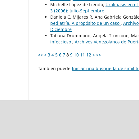
Michelle López de Liendo,
Urolitiasis en e
3 (2006): Julio-Septiembre
Daniela C. Mijares R, Ana Gabriela Gonzále
pediatría. A propósito de un caso
,
Archivo
Diciembre
Tatiana Drummond, Angela Troncone, Mar
infeccioso
,
Archivos Venezolanos de Pueric
<<
<
3
4
5
6
7
8
9
10
11
12
>
>>
También puede
Iniciar una búsqueda de simili