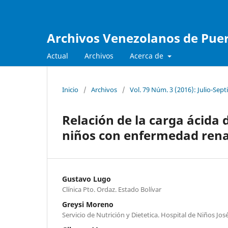
Archivos Venezolanos de Pueri
Actual
Archivos
Acerca de
Inicio
/
Archivos
/
Vol. 79 Núm. 3 (2016): Julio-Sep
Relación de la carga ácida d
niños con enfermedad rena
Gustavo Lugo
Clínica Pto. Ordaz. Estado Bolívar
Greysi Moreno
Servicio de Nutrición y Dietetica. Hospital de Niños Jos