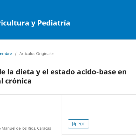
cultura y Pediatría
tiembre
/
Artículos Originales
e la dieta y el estado acido-base en
l crónica
PDF
é Manuel de los Ríos, Caracas