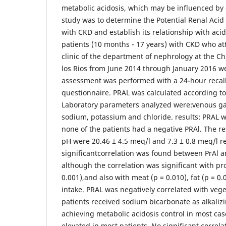
metabolic acidosis, which may be influenced by d
study was to determine the Potential Renal Acid 
with CKD and establish its relationship with aci
patients (10 months - 17 years) with CKD who at
clinic of the department of nephrology at the Ch
los Rios from June 2014 through January 2016 we
assessment was performed with a 24-hour recal
questionnaire. PRAL was calculated according 
Laboratory parameters analyzed were:venous ga
sodium, potassium and chloride. results: PRAL 
none of the patients had a negative PRAl. The r
pH were 20.46 ± 4.5 meq/l and 7.3 ± 0.8 meq/l re
significantcorrelation was found between PrAl 
although the correlation was significant with pro
0.001),and also with meat (p = 0.010), fat (p = 0.
intake. PRAL was negatively correlated with vege
patients received sodium bicarbonate as alkaliz
achieving metabolic acidosis control in most ca
elevated in most patients. No significant corre