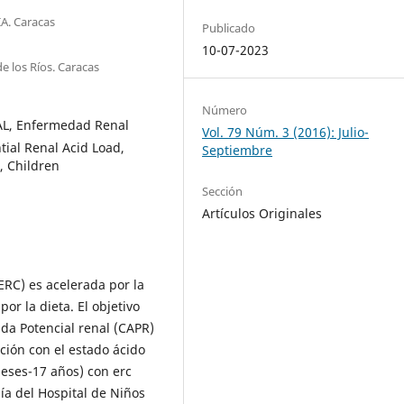
IA. Caracas
Publicado
10-07-2023
e los Ríos. Caracas
Número
RAL, Enfermedad Renal
Vol. 79 Núm. 3 (2016): Julio-
tial Renal Acid Load,
Septiembre
, Children
Sección
Artículos Originales
ERC) es acelerada por la
or la dieta. El objetivo
ida Potencial renal (CAPR)
ación con el estado ácido
meses-17 años) con erc
gía del Hospital de Niños