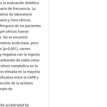
a la evaluación dietética
nario de frecuencia. La
tros de laboratorio
asio y cloro séricos.
 Ninguno de los pacientes
 pH séricos fueron
e. No se encontró
rámetros ácido base, pero
as (p=0,001), carnes
y negativa con la ingesta
icarbonato de sodio como
acidosis metabólica en la
uvo elevada en la mayoría
ificativa entre la CAPR y
ección de la acidosis
onato de
 be accelerated by