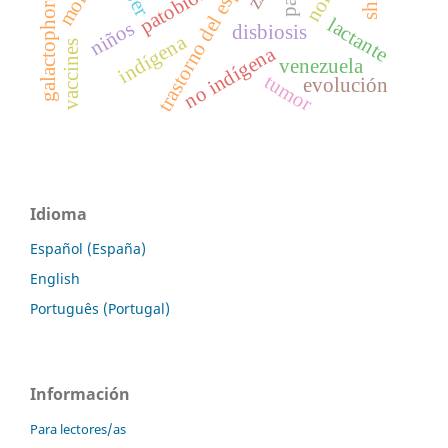
trastorno del espectro autista
galactophore cyst
patobionte
lactante
niños
disbiosis
indígena
vaccines
no indígena
venezuela
tumor
evolución
Idioma
Español (España)
English
Português (Portugal)
Información
Para lectores/as