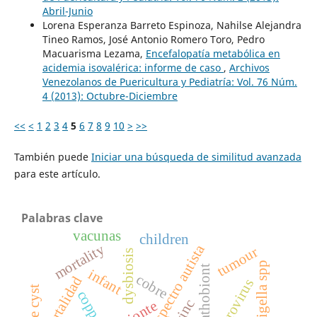
Abril-Junio
Lorena Esperanza Barreto Espinoza, Nahilse Alejandra
Tineo Ramos, José Antonio Romero Toro, Pedro
Macuarisma Lezama,
Encefalopatía metabólica en
acidemia isovalérica: informe de caso
,
Archivos
Venezolanos de Puericultura y Pediatría: Vol. 76 Núm.
4 (2013): Octubre-Diciembre
<<
<
1
2
3
4
5
6
7
8
9
10
>
>>
También puede
Iniciar una búsqueda de similitud avanzada
para este artículo.
Palabras clave
vacunas
children
mortality
tumour
dysbiosis
shigella spp
pathobiont
infant
cobre
mortalidad
norovirus
copper
zinc