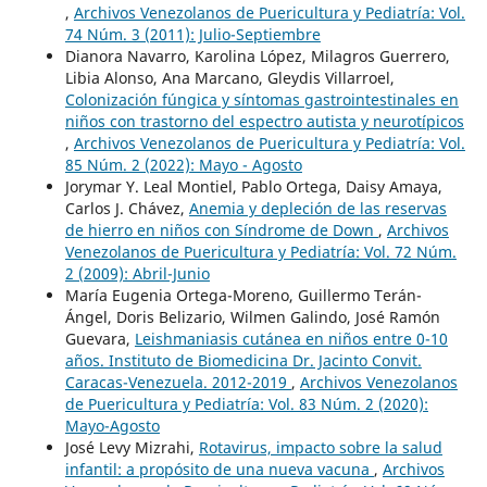
,
Archivos Venezolanos de Puericultura y Pediatría: Vol.
74 Núm. 3 (2011): Julio-Septiembre
Dianora Navarro, Karolina López, Milagros Guerrero,
Libia Alonso, Ana Marcano, Gleydis Villarroel,
Colonización fúngica y síntomas gastrointestinales en
niños con trastorno del espectro autista y neurotípicos
,
Archivos Venezolanos de Puericultura y Pediatría: Vol.
85 Núm. 2 (2022): Mayo - Agosto
Jorymar Y. Leal Montiel, Pablo Ortega, Daisy Amaya,
Carlos J. Chávez,
Anemia y depleción de las reservas
de hierro en niños con Síndrome de Down
,
Archivos
Venezolanos de Puericultura y Pediatría: Vol. 72 Núm.
2 (2009): Abril-Junio
María Eugenia Ortega-Moreno, Guillermo Terán-
Ángel, Doris Belizario, Wilmen Galindo, José Ramón
Guevara,
Leishmaniasis cutánea en niños entre 0-10
años. Instituto de Biomedicina Dr. Jacinto Convit.
Caracas-Venezuela. 2012-2019
,
Archivos Venezolanos
de Puericultura y Pediatría: Vol. 83 Núm. 2 (2020):
Mayo-Agosto
José Levy Mizrahi,
Rotavirus, impacto sobre la salud
infantil: a propósito de una nueva vacuna
,
Archivos