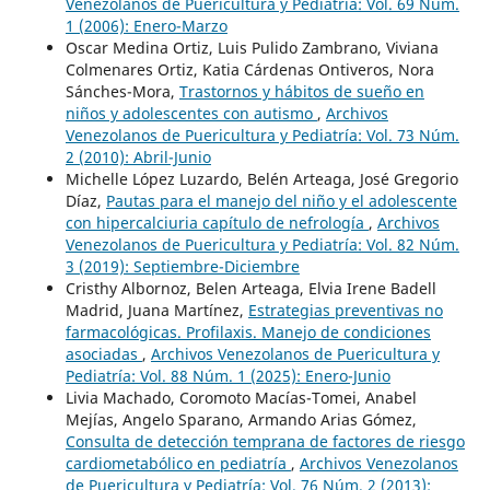
Venezolanos de Puericultura y Pediatría: Vol. 69 Núm.
1 (2006): Enero-Marzo
Oscar Medina Ortiz, Luis Pulido Zambrano, Viviana
Colmenares Ortiz, Katia Cárdenas Ontiveros, Nora
Sánches-Mora,
Trastornos y hábitos de sueño en
niños y adolescentes con autismo
,
Archivos
Venezolanos de Puericultura y Pediatría: Vol. 73 Núm.
2 (2010): Abril-Junio
Michelle López Luzardo, Belén Arteaga, José Gregorio
Díaz,
Pautas para el manejo del niño y el adolescente
con hipercalciuria capítulo de nefrología
,
Archivos
Venezolanos de Puericultura y Pediatría: Vol. 82 Núm.
3 (2019): Septiembre-Diciembre
Cristhy Albornoz, Belen Arteaga, Elvia Irene Badell
Madrid, Juana Martínez,
Estrategias preventivas no
farmacológicas. Profilaxis. Manejo de condiciones
asociadas
,
Archivos Venezolanos de Puericultura y
Pediatría: Vol. 88 Núm. 1 (2025): Enero-Junio
Livia Machado, Coromoto Macías-Tomei, Anabel
Mejías, Angelo Sparano, Armando Arias Gómez,
Consulta de detección temprana de factores de riesgo
cardiometabólico en pediatría
,
Archivos Venezolanos
de Puericultura y Pediatría: Vol. 76 Núm. 2 (2013):