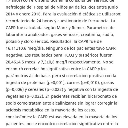
17 años) con erc atendidos en la consulta del servicio de
nefrología del Hospital de Niños JM de los Ríos entre Junio
2014 y enero 2016. Para la evaluación dietética se utilizaron:
recordatorio de 24 horas y cuestionario de frecuencia. La
CAPR fue calculada según Manz y Remer. Parámetros de
laboratorio analizados: gases venosos, creatinina, sodio,
potasio y cloro séricos. Resultados: la CAPR fue de
16,11±10,6 meq/día. Ninguno de los pacientes tuvo CAPR
negativa. Los resultados para HCO3 y pH séricos fueron
20,46±4,5 meq/l y 7,3±0,8 meq/l respectivamente. No se
encontró correlación significativa entre la CAPR y los
parámetros ácido base, pero sí correlación positiva con la
ingesta de proteínas (p=0,001), carnes (p=0,010), grasas
(p=0,006) y cereales (p=0,022) y negativa con la ingesta de
vegetales (p=0,032). 21 pacientes recibían bicarbonato de
sodio como tratamiento alcalinizante sin lograr corregir la
acidosis metabólica en la mayoría de los casos.
conclusIones: la CAPR estuvo elevada en la mayoría de los
pacientes. no se encontró correlación significativa entre la