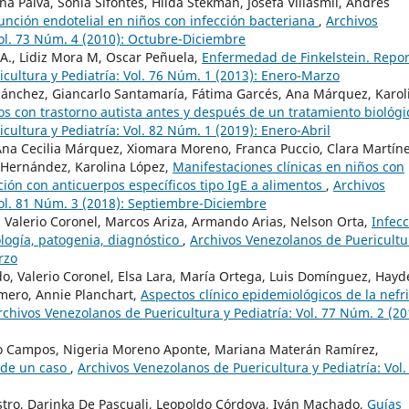
na Paiva, Sonia Sifontes, Hilda Stekman, Josefa Villasmil, Andrés
unción endotelial en niños con infección bacteriana
,
Archivos
Vol. 73 Núm. 4 (2010): Octubre-Diciembre
o A., Lidiz Mora M, Oscar Peñuela,
Enfermedad de Finkelstein. Repor
cultura y Pediatría: Vol. 76 Núm. 1 (2013): Enero-Marzo
ánchez, Giancarlo Santamaría, Fátima Garcés, Ana Márquez, Karol
os con trastorno autista antes y después de un tratamiento biológi
cultura y Pediatría: Vol. 82 Núm. 1 (2019): Enero-Abril
na Cecilia Márquez, Xiomara Moreno, Franca Puccio, Clara Martíne
 Hernández, Karolina López,
Manifestaciones clínicas en niños con
ación con anticuerpos específicos tipo IgE a alimentos
,
Archivos
Vol. 81 Núm. 3 (2018): Septiembre-Diciembre
, Valerio Coronel, Marcos Ariza, Armando Arias, Nelson Orta,
Infec
ología, patogenia, diagnóstico
,
Archivos Venezolanos de Puericultu
rzo
do, Valerio Coronel, Elsa Lara, María Ortega, Luis Domínguez, Hayd
mero, Annie Planchart,
Aspectos clínico epidemiológicos de la nefri
rchivos Venezolanos de Puericultura y Pediatría: Vol. 77 Núm. 2 (20
o Campos, Nigeria Moreno Aponte, Mariana Materán Ramírez,
o de un caso
,
Archivos Venezolanos de Puericultura y Pediatría: Vol.
tro, Darinka De Pascuali, Leopoldo Córdova, Iván Machado,
Guías