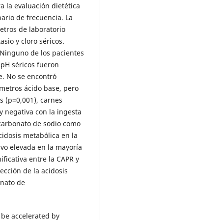
a la evaluación dietética
nario de frecuencia. La
tros de laboratorio
asio y cloro séricos.
 Ninguno de los pacientes
 pH séricos fueron
e. No se encontró
rámetros ácido base, pero
as (p=0,001), carnes
y negativa con la ingesta
icarbonato de sodio como
acidosis metabólica en la
uvo elevada en la mayoría
ificativa entre la CAPR y
ección de la acidosis
onato de
 be accelerated by