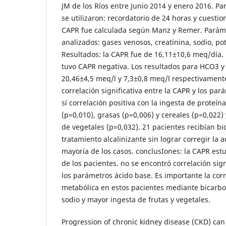
JM de los Ríos entre Junio 2014 y enero 2016. Par
se utilizaron: recordatorio de 24 horas y cuestio
CAPR fue calculada según Manz y Remer. Paráme
analizados: gases venosos, creatinina, sodio, pot
Resultados: la CAPR fue de 16,11±10,6 meq/día.
tuvo CAPR negativa. Los resultados para HCO3 y
20,46±4,5 meq/l y 7,3±0,8 meq/l respectivament
correlación significativa entre la CAPR y los pa
sí correlación positiva con la ingesta de proteín
(p=0,010), grasas (p=0,006) y cereales (p=0,022) 
de vegetales (p=0,032). 21 pacientes recibían b
tratamiento alcalinizante sin lograr corregir la 
mayoría de los casos. conclusIones: la CAPR est
de los pacientes. no se encontró correlación sign
los parámetros ácido base. Es importante la corr
metabólica en estos pacientes mediante bicarb
sodio y mayor ingesta de frutas y vegetales.
Progression of chronic kidney disease (CKD) can