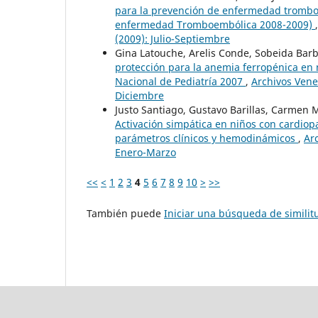
para la prevención de enfermedad tromboe
enfermedad Tromboembólica 2008-2009)
(2009): Julio-Septiembre
Gina Latouche, Arelis Conde, Sobeida Barb
protección para la anemia ferropénica en
Nacional de Pediatría 2007
,
Archivos Vene
Diciembre
Justo Santiago, Gustavo Barillas, Carmen M
Activación simpática en niños con cardiopa
parámetros clínicos y hemodinámicos
,
Ar
Enero-Marzo
<<
<
1
2
3
4
5
6
7
8
9
10
>
>>
También puede
Iniciar una búsqueda de simili