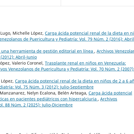
Lugo, Michelle López,
Carga ácida potencial renal de la dieta en n
enezolanos de Puericultura y Pediatría: Vol. 79 Núm. 2 (2016): Abril
 una herramienta de gestión editorial en línea
,
Archivos Venezola
(2012): Abril-Junio
López, Valerio Coronel,
Trasplante renal en niños en Venezuela:
ivos Venezolanos de Puericultura y Pediatría: Vol. 70 Núm. 2 (2007)
e López,
Carga ácida potencial renal de la dieta en niños de 2 a 6 
iatría: Vol. 75 Núm. 3 (2012): Julio-Septiembre
 Manzanarez, Nelyn Ecalona, Belén Arteaga,
Carga ácida potencial
ticas en pacientes pediátricos con hipercalciuria
,
Archivos
ol. 88 Núm. 2 (2025): Julio-Diciembre