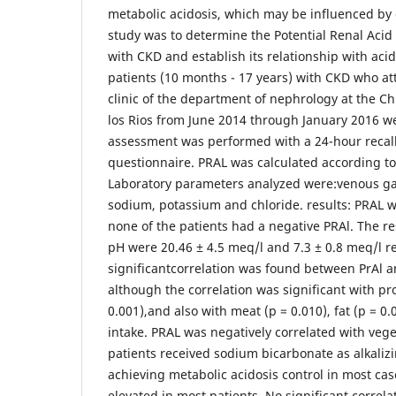
metabolic acidosis, which may be influenced by d
study was to determine the Potential Renal Acid 
with CKD and establish its relationship with aci
patients (10 months - 17 years) with CKD who at
clinic of the department of nephrology at the Ch
los Rios from June 2014 through January 2016 we
assessment was performed with a 24-hour recal
questionnaire. PRAL was calculated according 
Laboratory parameters analyzed were:venous ga
sodium, potassium and chloride. results: PRAL 
none of the patients had a negative PRAl. The r
pH were 20.46 ± 4.5 meq/l and 7.3 ± 0.8 meq/l re
significantcorrelation was found between PrAl 
although the correlation was significant with pro
0.001),and also with meat (p = 0.010), fat (p = 0.
intake. PRAL was negatively correlated with vege
patients received sodium bicarbonate as alkaliz
achieving metabolic acidosis control in most ca
elevated in most patients. No significant corre