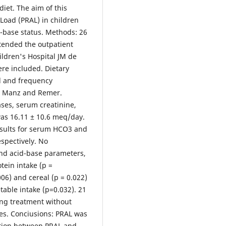
iet. The aim of this
Load (PRAL) in children
d-base status. Methods: 26
tended the outpatient
ildren's Hospital JM de
re included. Dietary
l and frequency
to Manz and Remer.
ses, serum creatinine,
was 16.11 ± 10.6 meq/day.
esults for serum HCO3 and
spectively. No
and acid-base parameters,
tein intake (p =
006) and cereal (p = 0.022)
table intake (p=0.032). 21
ing treatment without
ses. Conciusions: PRAL was
lation between PRAL and