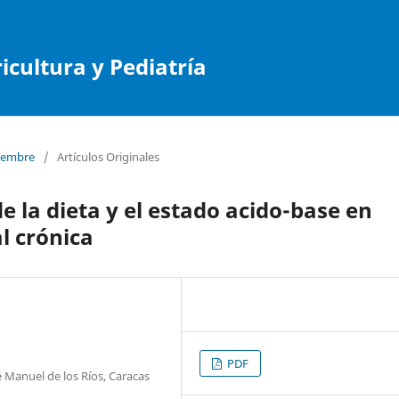
cultura y Pediatría
tiembre
/
Artículos Originales
e la dieta y el estado acido-base en
l crónica
PDF
é Manuel de los Ríos, Caracas