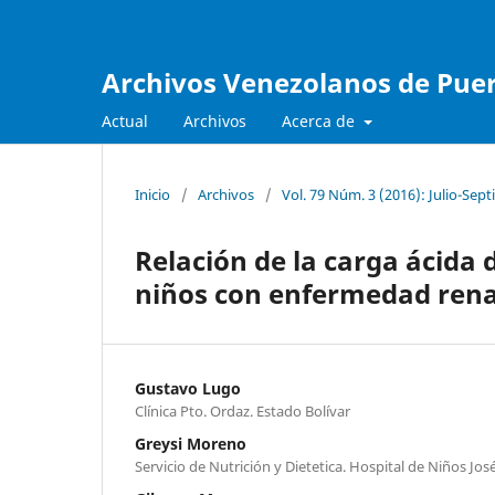
Archivos Venezolanos de Pueri
Actual
Archivos
Acerca de
Inicio
/
Archivos
/
Vol. 79 Núm. 3 (2016): Julio-Sep
Relación de la carga ácida d
niños con enfermedad rena
Gustavo Lugo
Clínica Pto. Ordaz. Estado Bolívar
Greysi Moreno
Servicio de Nutrición y Dietetica. Hospital de Niños Jos