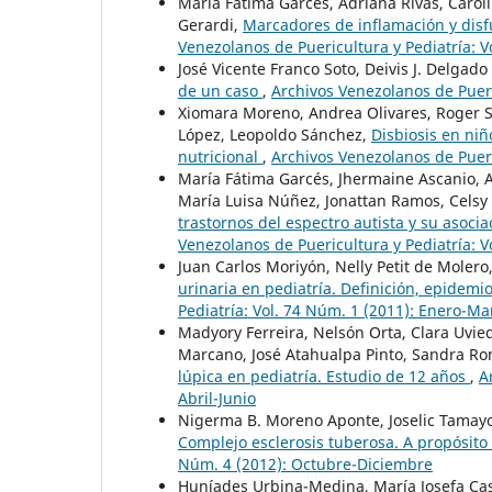
María Fátima Garcés, Adriana Rivas, Caroli
Gerardi,
Marcadores de inflamación y disf
Venezolanos de Puericultura y Pediatría: 
José Vicente Franco Soto, Deivis J. Delgad
de un caso
,
Archivos Venezolanos de Pueri
Xiomara Moreno, Andrea Olivares, Roger S
López, Leopoldo Sánchez,
Disbiosis en niñ
nutricional
,
Archivos Venezolanos de Pueri
María Fátima Garcés, Jhermaine Ascanio, A
María Luisa Núñez, Jonattan Ramos, Celsy
trastornos del espectro autista y su asoci
Venezolanos de Puericultura y Pediatría: 
Juan Carlos Moriyón, Nelly Petit de Molero
urinaria en pediatría. Definición, epidemi
Pediatría: Vol. 74 Núm. 1 (2011): Enero-Ma
Madyory Ferreira, Nelsón Orta, Clara Uvie
Marcano, José Atahualpa Pinto, Sandra Ro
lúpica en pediatría. Estudio de 12 años
,
A
Abril-Junio
Nigerma B. Moreno Aponte, Joselic Tamay
Complejo esclerosis tuberosa. A propósit
Núm. 4 (2012): Octubre-Diciembre
Huníades Urbina-Medina, María Josefa Cas