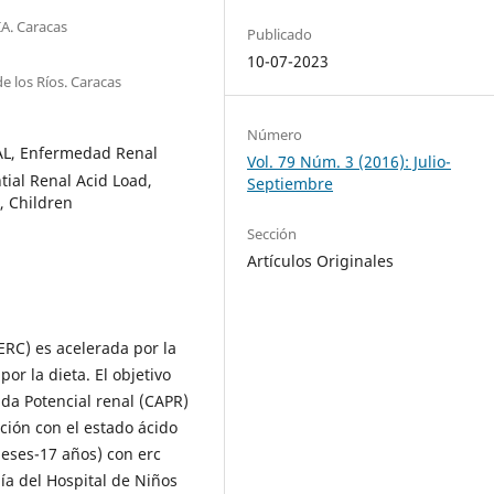
IA. Caracas
Publicado
10-07-2023
e los Ríos. Caracas
Número
RAL, Enfermedad Renal
Vol. 79 Núm. 3 (2016): Julio-
tial Renal Acid Load,
Septiembre
, Children
Sección
Artículos Originales
ERC) es acelerada por la
or la dieta. El objetivo
ida Potencial renal (CAPR)
ación con el estado ácido
meses-17 años) con erc
gía del Hospital de Niños