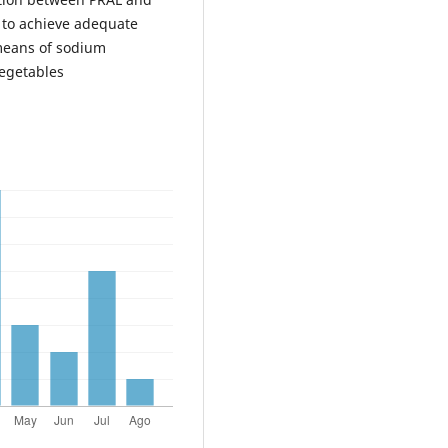
 to achieve adequate
 means of sodium
vegetables