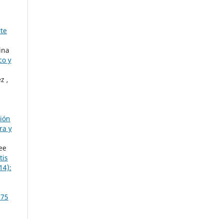
te
ina
co y
z ,
ción
ra y
ee
tis
14):
 75