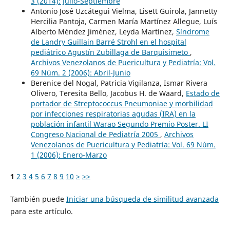
3 (2014): Julio-Septiembre
Antonio José Uzcátegui Vielma, Lisett Guirola, Jannetty
Hercilia Pantoja, Carmen María Martínez Allegue, Luís
Alberto Méndez Jiménez, Leyda Martínez,
Síndrome
de Landry Guillain Barré Strohl en el hospital
pediátrico Agustín Zubillaga de Barquisimeto
,
Archivos Venezolanos de Puericultura y Pediatría: Vol.
69 Núm. 2 (2006): Abril-Junio
Berenice del Nogal, Patricia Vigilanza, Ismar Rivera
Olivero, Teresita Bello, Jacobus H. de Waard,
Estado de
portador de Streptococcus Pneumoniae y morbilidad
por infecciones respiratorias agudas (IRA) en la
población infantil Warao Segundo Premio Poster. LI
Congreso Nacional de Pediatría 2005
,
Archivos
Venezolanos de Puericultura y Pediatría: Vol. 69 Núm.
1 (2006): Enero-Marzo
1
2
3
4
5
6
7
8
9
10
>
>>
También puede
Iniciar una búsqueda de similitud avanzada
para este artículo.