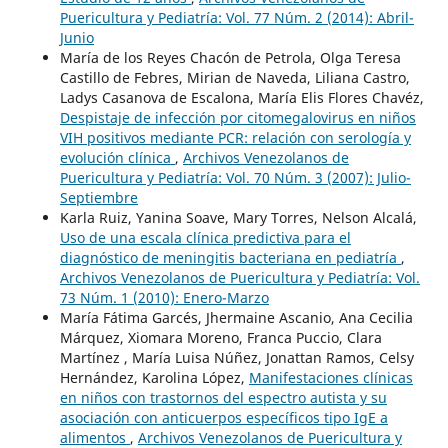
Puericultura y Pediatría: Vol. 77 Núm. 2 (2014): Abril-
Junio
María de los Reyes Chacón de Petrola, Olga Teresa
Castillo de Febres, Mirian de Naveda, Liliana Castro,
Ladys Casanova de Escalona, María Elis Flores Chavéz,
Despistaje de infección por citomegalovirus en niños
VIH positivos mediante PCR: relación con serología y
evolución clínica
,
Archivos Venezolanos de
Puericultura y Pediatría: Vol. 70 Núm. 3 (2007): Julio-
Septiembre
Karla Ruiz, Yanina Soave, Mary Torres, Nelson Alcalá,
Uso de una escala clínica predictiva para el
diagnóstico de meningitis bacteriana en pediatría
,
Archivos Venezolanos de Puericultura y Pediatría: Vol.
73 Núm. 1 (2010): Enero-Marzo
María Fátima Garcés, Jhermaine Ascanio, Ana Cecilia
Márquez, Xiomara Moreno, Franca Puccio, Clara
Martínez , María Luisa Núñez, Jonattan Ramos, Celsy
Hernández, Karolina López,
Manifestaciones clínicas
en niños con trastornos del espectro autista y su
asociación con anticuerpos específicos tipo IgE a
alimentos
,
Archivos Venezolanos de Puericultura y