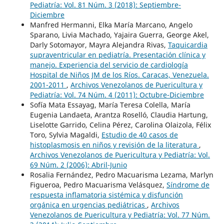
Pediatría: Vol. 81 Núm. 3 (2018): Septiembre-
Diciembre
Manfred Hermanni, Elka María Marcano, Angelo
Sparano, Livia Machado, Yajaira Guerra, George Akel,
Darly Sotomayor, Mayra Alejandra Rivas,
Taquicardia
supraventricular en pediatría. Presentación clínica y
manejo. Experiencia del servicio de cardiología
Hospital de Niños JM de los Ríos. Caracas, Venezuela.
2001-2011
,
Archivos Venezolanos de Puericultura y
Pediatría: Vol. 74 Núm. 4 (2011): Octubre-Diciembre
Sofía Mata Essayag, María Teresa Colella, María
Eugenia Landaeta, Arantza Roselló, Claudia Hartung,
Liselotte Garrido, Celina Pérez, Carolina Olaizola, Félix
Toro, Sylvia Magaldi,
Estudio de 40 casos de
histoplasmosis en niños y revisión de la literatura
,
Archivos Venezolanos de Puericultura y Pediatría: Vol.
69 Núm. 2 (2006): Abril-Junio
Rosalia Fernández, Pedro Macuarisma Lezama, Marlyn
Figueroa, Pedro Macuarisma Velásquez,
Síndrome de
respuesta inflamatoria sistémica y disfunción
orgánica en urgencias pediátricas
,
Archivos
Venezolanos de Puericultura y Pediatría: Vol. 77 Núm.