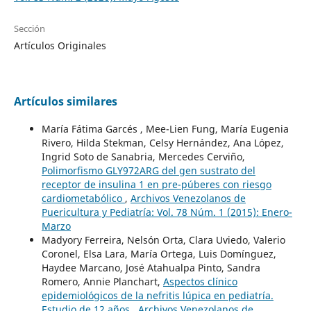
Sección
Artículos Originales
Artículos similares
María Fátima Garcés , Mee-Lien Fung, María Eugenia
Rivero, Hilda Stekman, Celsy Hernández, Ana López,
Ingrid Soto de Sanabria, Mercedes Cerviño,
Polimorfismo GLY972ARG del gen sustrato del
receptor de insulina 1 en pre-púberes con riesgo
cardiometabólico
,
Archivos Venezolanos de
Puericultura y Pediatría: Vol. 78 Núm. 1 (2015): Enero-
Marzo
Madyory Ferreira, Nelsón Orta, Clara Uviedo, Valerio
Coronel, Elsa Lara, María Ortega, Luis Domínguez,
Haydee Marcano, José Atahualpa Pinto, Sandra
Romero, Annie Planchart,
Aspectos clínico
epidemiológicos de la nefritis lúpica en pediatría.
Estudio de 12 años
,
Archivos Venezolanos de