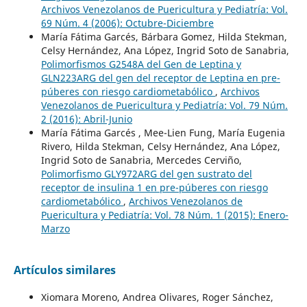
Archivos Venezolanos de Puericultura y Pediatría: Vol.
69 Núm. 4 (2006): Octubre-Diciembre
María Fátima Garcés, Bárbara Gomez, Hilda Stekman,
Celsy Hernández, Ana López, Ingrid Soto de Sanabria,
Polimorfismos G2548A del Gen de Leptina y
GLN223ARG del gen del receptor de Leptina en pre-
púberes con riesgo cardiometabólico
,
Archivos
Venezolanos de Puericultura y Pediatría: Vol. 79 Núm.
2 (2016): Abril-Junio
María Fátima Garcés , Mee-Lien Fung, María Eugenia
Rivero, Hilda Stekman, Celsy Hernández, Ana López,
Ingrid Soto de Sanabria, Mercedes Cerviño,
Polimorfismo GLY972ARG del gen sustrato del
receptor de insulina 1 en pre-púberes con riesgo
cardiometabólico
,
Archivos Venezolanos de
Puericultura y Pediatría: Vol. 78 Núm. 1 (2015): Enero-
Marzo
Artículos similares
Xiomara Moreno, Andrea Olivares, Roger Sánchez,