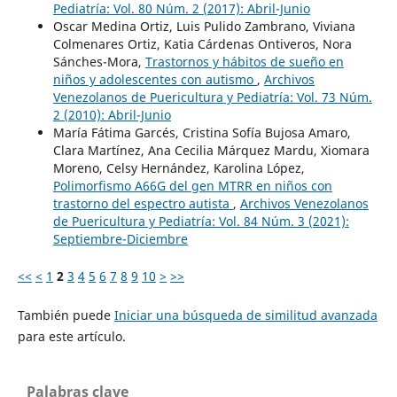
Pediatría: Vol. 80 Núm. 2 (2017): Abril-Junio
Oscar Medina Ortiz, Luis Pulido Zambrano, Viviana
Colmenares Ortiz, Katia Cárdenas Ontiveros, Nora
Sánches-Mora,
Trastornos y hábitos de sueño en
niños y adolescentes con autismo
,
Archivos
Venezolanos de Puericultura y Pediatría: Vol. 73 Núm.
2 (2010): Abril-Junio
María Fátima Garcés, Cristina Sofía Bujosa Amaro,
Clara Martínez, Ana Cecilia Márquez Mardu, Xiomara
Moreno, Celsy Hernández, Karolina López,
Polimorfismo A66G del gen MTRR en niños con
trastorno del espectro autista
,
Archivos Venezolanos
de Puericultura y Pediatría: Vol. 84 Núm. 3 (2021):
Septiembre-Diciembre
<<
<
1
2
3
4
5
6
7
8
9
10
>
>>
También puede
Iniciar una búsqueda de similitud avanzada
para este artículo.
Palabras clave