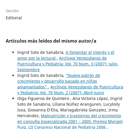
Sección
Editorial
Artículos más leídos del mismo autor/a
Ingrid Soto de Sanabria,
A fomentar el interés y el
amor por la lectural
,
Archivos Venezolanos de
Puericultura y Pediatría: Vol. 70 Núm. 3 (2007): Julio-
Septiembre
Ingrid Soto de Sanabria,
“Nuevo patrón de
crecimiento y desarrollo basado en niños
amamantados”
,
Archivos Venezolanos de Puericultura
y Pediatría: Vol. 70 Núm. 2 (2007): Abril-Junio
Olga Figueroa de Quintero , Ana Victoria López, Ingrid
Soto de Sanabria, Liliana Núñez Aranguren, Lucyloily
Isea, Giovanna D’Elia, Mariagabriela Gonzalez, Irma
Hernández,
Malnutrición y trastornos del crecimiento
en consulta especializada 2001 – 2005. Premio Myriam
Puig. LII Congreso Nacional de Pediatría 2006
,