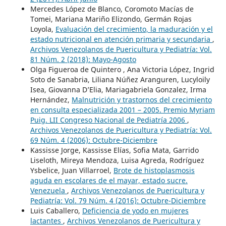
Mercedes López de Blanco, Coromoto Macías de
Tomei, Mariana Mariño Elizondo, Germán Rojas
Loyola,
Evaluación del crecimiento, la maduración y el
estado nutricional en atención primaria y secundaria
,
Archivos Venezolanos de Puericultura y Pediatría: Vol.
81 Núm. 2 (2018): Mayo-Agosto
Olga Figueroa de Quintero , Ana Victoria López, Ingrid
Soto de Sanabria, Liliana Núñez Aranguren, Lucyloily
Isea, Giovanna D’Elia, Mariagabriela Gonzalez, Irma
Hernández,
Malnutrición y trastornos del crecimiento
en consulta especializada 2001 – 2005. Premio Myriam
Puig. LII Congreso Nacional de Pediatría 2006
,
Archivos Venezolanos de Puericultura y Pediatría: Vol.
69 Núm. 4 (2006): Octubre-Diciembre
Kassisse Jorge, Kassisse Elías, Sofia Mata, Garrido
Liseloth, Mireya Mendoza, Luisa Agreda, Rodríguez
Ysbelice, Juan Villarroel,
Brote de histoplasmosis
aguda en escolares de el mayar, estado sucre.
Venezuela
,
Archivos Venezolanos de Puericultura y
Pediatría: Vol. 79 Núm. 4 (2016): Octubre-Diciembre
Luis Caballero,
Deficiencia de yodo en mujeres
lactantes
,
Archivos Venezolanos de Puericultura y