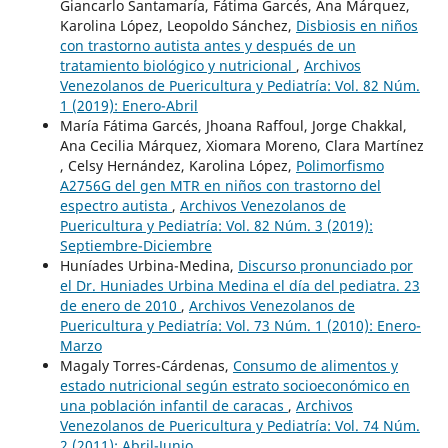
Giancarlo Santamaría, Fátima Garcés, Ana Márquez,
Karolina López, Leopoldo Sánchez,
Disbiosis en niños
con trastorno autista antes y después de un
tratamiento biológico y nutricional
,
Archivos
Venezolanos de Puericultura y Pediatría: Vol. 82 Núm.
1 (2019): Enero-Abril
María Fátima Garcés, Jhoana Raffoul, Jorge Chakkal,
Ana Cecilia Márquez, Xiomara Moreno, Clara Martínez
, Celsy Hernández, Karolina López,
Polimorfismo
A2756G del gen MTR en niños con trastorno del
espectro autista
,
Archivos Venezolanos de
Puericultura y Pediatría: Vol. 82 Núm. 3 (2019):
Septiembre-Diciembre
Huníades Urbina-Medina,
Discurso pronunciado por
el Dr. Huniades Urbina Medina el día del pediatra. 23
de enero de 2010
,
Archivos Venezolanos de
Puericultura y Pediatría: Vol. 73 Núm. 1 (2010): Enero-
Marzo
Magaly Torres-Cárdenas,
Consumo de alimentos y
estado nutricional según estrato socioeconómico en
una población infantil de caracas
,
Archivos
Venezolanos de Puericultura y Pediatría: Vol. 74 Núm.
2 (2011): Abril-Junio