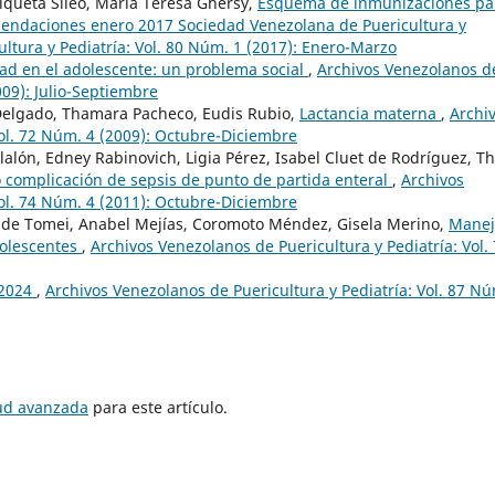
riqueta Sileo, María Teresa Ghersy,
Esquema de inmunizaciones pa
mendaciones enero 2017 Sociedad Venezolana de Puericultura y
ltura y Pediatría: Vol. 80 Núm. 1 (2017): Enero-Marzo
ad en el adolescente: un problema social
,
Archivos Venezolanos d
009): Julio-Septiembre
 Delgado, Thamara Pacheco, Eudis Rubio,
Lactancia materna
,
Archi
Vol. 72 Núm. 4 (2009): Octubre-Diciembre
llalón, Edney Rabinovich, Ligia Pérez, Isabel Cluet de Rodríguez, Th
o complicación de sepsis de punto de partida enteral
,
Archivos
Vol. 74 Núm. 4 (2011): Octubre-Diciembre
 de Tomei, Anabel Mejías, Coromoto Méndez, Gisela Merino,
Manej
dolescentes
,
Archivos Venezolanos de Puericultura y Pediatría: Vol.
 2024
,
Archivos Venezolanos de Puericultura y Pediatría: Vol. 87 Nú
tud avanzada
para este artículo.