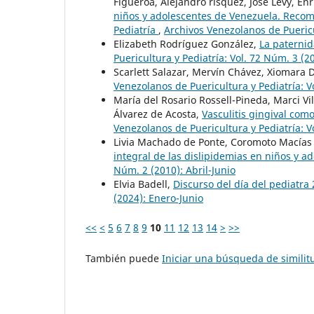
Figueroa, Alejandro rísquez, José Levy, En
niños y adolescentes de Venezuela. Reco
Pediatría
,
Archivos Venezolanos de Puericu
Elizabeth Rodríguez González,
La paternid
Puericultura y Pediatría: Vol. 72 Núm. 3 (2
Scarlett Salazar, Mervín Chávez, Xiomara
Venezolanos de Puericultura y Pediatría: 
María del Rosario Rossell-Pineda, Marci Vi
Álvarez de Acosta,
Vasculitis gingival com
Venezolanos de Puericultura y Pediatría: 
Livia Machado de Ponte, Coromoto Macías
integral de las dislipidemias en niños y a
Núm. 2 (2010): Abril-Junio
Elvia Badell,
Discurso del día del pediatra
(2024): Enero-Junio
<<
<
5
6
7
8
9
10
11
12
13
14
>
>>
También puede
Iniciar una búsqueda de simili