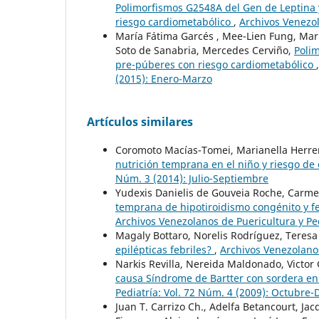
Polimorfismos G2548A del Gen de Leptina 
riesgo cardiometabólico
,
Archivos Venezol
María Fátima Garcés , Mee-Lien Fung, Mar
Soto de Sanabria, Mercedes Cerviño,
Polim
pre-púberes con riesgo cardiometabólico
(2015): Enero-Marzo
Artículos similares
Coromoto Macías-Tomei, Marianella Herre
nutrición temprana en el niño y riesgo d
Núm. 3 (2014): Julio-Septiembre
Yudexis Danielis de Gouveia Roche, Carme
temprana de hipotiroidismo congénito y fe
Archivos Venezolanos de Puericultura y Pe
Magaly Bottaro, Norelis Rodríguez, Teresa
epilépticas febriles?
,
Archivos Venezolanos
Narkis Revilla, Nereida Maldonado, Victor 
causa Síndrome de Bartter con sordera e
Pediatría: Vol. 72 Núm. 4 (2009): Octubre
Juan T. Carrizo Ch., Adelfa Betancourt, J