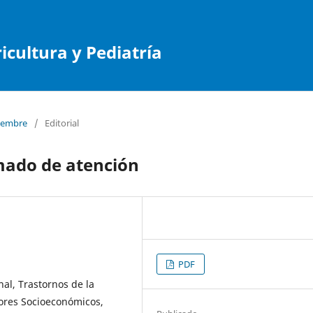
cultura y Pediatría
tiembre
/
Editorial
mado de atención
PDF
nal, Trastornos de la
tores Socioeconómicos,