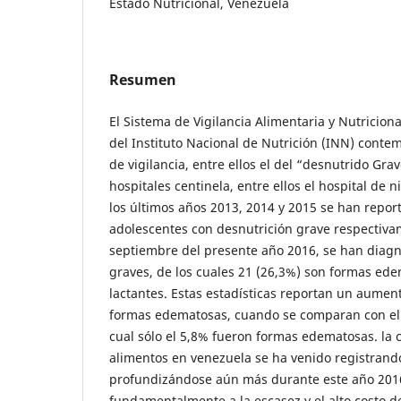
Estado Nutricional, Venezuela
Resumen
El Sistema de Vigilancia Alimentaria y Nutricio
del Instituto Nacional de Nutrición (INN) cont
de vigilancia, entre ellos el del “desnutrido Gra
hospitales centinela, entre ellos el hospital de ni
los últimos años 2013, 2014 y 2015 se han report
adolescentes con desnutrición grave respectiva
septiembre del presente año 2016, se han diagn
graves, de los cuales 21 (26,3%) son formas ede
lactantes. Estas estadísticas reportan un aumento
formas edematosas, cuando se comparan con el 
cual sólo el 5,8% fueron formas edematosas. la
alimentos en venezuela se ha venido registrand
profundizándose aún más durante este año 201
fundamentalmente a la escasez y el alto costo de