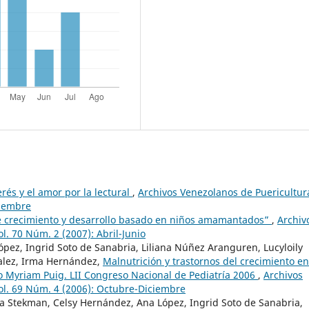
erés y el amor por la lectural
,
Archivos Venezolanos de Puericultur
tiembre
 crecimiento y desarrollo basado en niños amamantados”
,
Archiv
l. 70 Núm. 2 (2007): Abril-Junio
ópez, Ingrid Soto de Sanabria, Liliana Núñez Aranguren, Lucyloily
zalez, Irma Hernández,
Malnutrición y trastornos del crecimiento en
o Myriam Puig. LII Congreso Nacional de Pediatría 2006
,
Archivos
Vol. 69 Núm. 4 (2006): Octubre-Diciembre
a Stekman, Celsy Hernández, Ana López, Ingrid Soto de Sanabria,