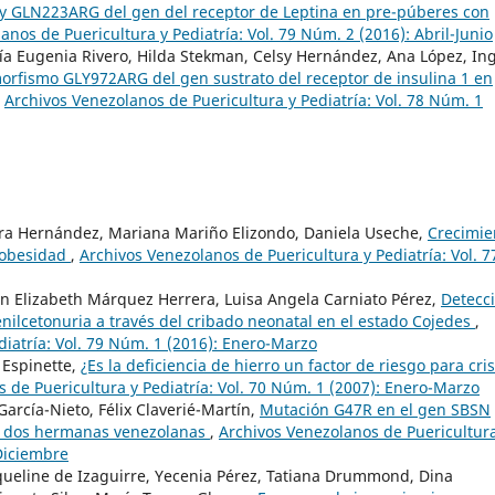
y GLN223ARG del gen del receptor de Leptina en pre-púberes con
anos de Puericultura y Pediatría: Vol. 79 Núm. 2 (2016): Abril-Junio
ía Eugenia Rivero, Hilda Stekman, Celsy Hernández, Ana López, In
orfismo GLY972ARG del gen sustrato del receptor de insulina 1 en
,
Archivos Venezolanos de Puericultura y Pediatría: Vol. 78 Núm. 1
ra Hernández, Mariana Mariño Elizondo, Daniela Useche,
Crecimie
e obesidad
,
Archivos Venezolanos de Puericultura y Pediatría: Vol. 7
n Elizabeth Márquez Herrera, Luisa Angela Carniato Pérez,
Detecc
nilcetonuria a través del cribado neonatal en el estado Cojedes
,
diatría: Vol. 79 Núm. 1 (2016): Enero-Marzo
 Espinette,
¿Es la deficiencia de hierro un factor de riesgo para cris
 de Puericultura y Pediatría: Vol. 70 Núm. 1 (2007): Enero-Marzo
García-Nieto, Félix Claverié-Martín,
Mutación G47R en el gen SBSN
n dos hermanas venezolanas
,
Archivos Venezolanos de Puericultur
-Diciembre
acqueline de Izaguirre, Yecenia Pérez, Tatiana Drummond, Dina