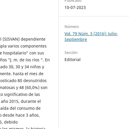
Publicado
10-07-2023
Número
Vol. 79 Núm. 3 (2016): Julio-
nal (SISVAN) dependiente
Septiembre
empla varios componentes
Sección
ve hospitalario” con sus
Editorial
ños “J. m. de los ríos “. En
ado 30, 30 y 34 niños y
mente. hasta el mes de
osticado 80 desnutridos
matosas y 48 (60,0%) son
 significativo de las
año 2015, durante el
 caída del consumo de
o desde hace 3 años,
6, debido
 los mismos. la historia