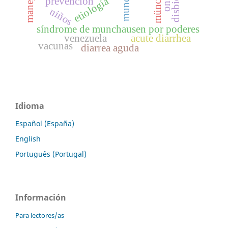
disbiosis
manejo
etiología
prevención
niños
síndrome de munchausen por poderes
venezuela
acute diarrhea
vacunas
diarrea aguda
Idioma
Español (España)
English
Português (Portugal)
Información
Para lectores/as