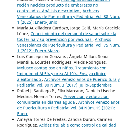
recién nacidos producto de embarazos no
controlados. Análisis descriptivo
,
Archivos
Venezolanos de Puericultura y Pediatría: Vol. 88 Núm.
1 (2025): Enero-Junio
María Auxiliadora Cardozo, Jorge Gaiti, María Graciela
López,
Conocimiento del personal de salud sobre la
tos ferina y su prevención por vacunas
,
Archivos
Venezolanos de Puericultura y Pediatría: Vol. 75 Núm.
1 (2012): Enero-Marzo
Luis Concepción González, Ángela Millán, Sonia
Mantilla, Lourdes Rodríguez, Alexis Rodríguez,
Molusco contagioso en niños. Tratamiento con
Imiquimod Al 5% y urea Al 10%. Ensayo clínico
aleatorizado
,
Archivos Venezolanos de Puericultura y
Pediatría: Vol. 80 Núm. 3 (2017): Julio-Septiembre
Rafael J. Santiago P., Elka Marcano, Daniela Useche
Medina, Noema Torres,
Prevención y educación
comunitaria en diarrea aguda
,
Archivos Venezolanos
de Puericultura y Pediatría: Vol. 84 Núm. 1S (2021):
Enero
Ameysa Torres De Freitas, Zandra Durán, Carmen
Rodríguez,
Acidez titulable como control de calidad