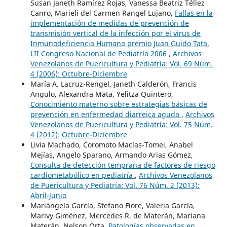
Susan Janeth Ramírez Rojas, Vanessa Beatriz Téllez
Canro, Marieli del Carmen Rangel Lujano,
Fallas en la
implementación de medidas de prevención de
transmisión vertical de la infección por el virus de
Inmunodeficiencia Humana premio Juan Guido Tata.
LII Congreso Nacional de Pediatría 2006
,
Archivos
Venezolanos de Puericultura y Pediatría: Vol. 69 Núm.
4 (2006): Octubre-Diciembre
María A. Lacruz-Rengel, Janeth Calderón, Francis
Angulo, Alexandra Mata, Yelitza Quintero,
Conocimiento materno sobre estrategias básicas de
prevención en enfermedad diarreica aguda
,
Archivos
Venezolanos de Puericultura y Pediatría: Vol. 75 Núm.
4 (2012): Octubre-Diciembre
Livia Machado, Coromoto Macías-Tomei, Anabel
Mejías, Angelo Sparano, Armando Arias Gómez,
Consulta de detección temprana de factores de riesgo
cardiometabólico en pediatría
,
Archivos Venezolanos
de Puericultura y Pediatría: Vol. 76 Núm. 2 (2013):
Abril-Junio
Mariángela García, Stefano Fiore, Valeria García,
Marivy Giménez, Mercedes R. de Materán, Mariana
Materán, Nelson Orta,
Patologías observadas en