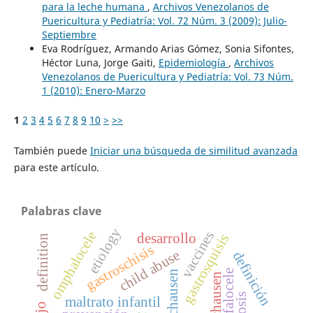
para la leche humana
,
Archivos Venezolanos de
Puericultura y Pediatría: Vol. 72 Núm. 3 (2009): Julio-
Septiembre
Eva Rodríguez, Armando Arias Gómez, Sonia Sifontes,
Héctor Luna, Jorge Gaiti,
Epidemiología
,
Archivos
Venezolanos de Puericultura y Pediatría: Vol. 73 Núm.
1 (2010): Enero-Marzo
1
2
3
4
5
6
7
8
9
10
>
>>
También puede
Iniciar una búsqueda de similitud avanzada
para este artículo.
Palabras clave
etiology
omphalocele
vaccines
desarrollo
gastrosquisis
definition
gastroschisis
child abuse
definición
onfalocele
munchausen
münchausen
maltrato infantil